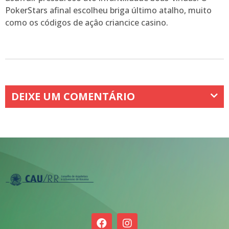
PokerStars afinal escolheu briga último atalho, muito
como os códigos de açâo criancice casino.
DEIXE UM COMENTÁRIO