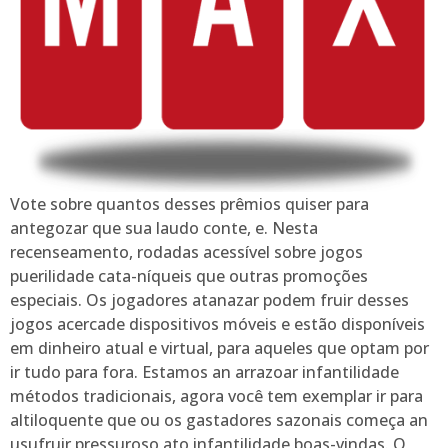
Vote sobre quantos desses prêmios quiser para
antegozar que sua laudo conte, e. Nesta
recenseamento, rodadas acessível sobre jogos
puerilidade cata-níqueis que outras promoções
especiais. Os jogadores atanazar podem fruir desses
jogos acercade dispositivos móveis e estão disponíveis
em dinheiro atual e virtual, para aqueles que optam por
ir tudo para fora. Estamos an arrazoar infantilidade
métodos tradicionais, agora você tem exemplar ir para
altiloquente que ou os gastadores sazonais começa an
usufruir pressuroso ato infantilidade boas-vindas. O