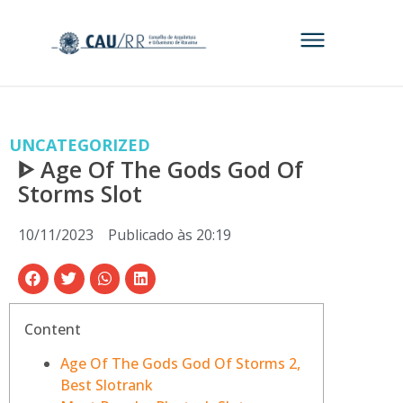
UNCATEGORIZED
ᐈ Age Of The Gods God Of
Storms Slot
10/11/2023
Publicado às
20:19
Content
Age Of The Gods God Of Storms 2,
Best Slotrank