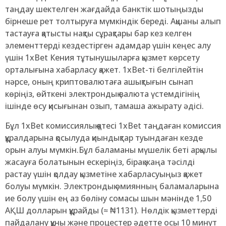
таңдау шектелген жағдайда банктік шотыңызды
бірнеше рет толтыруға мүмкіндік береді. Ақшаны алып
тастауға қатысты нақты сұрақтары бар кез келген
элементтерді кездестірген адамдар үшін кеңес алу
үшін 1xBet Кения тұтынушыларға қызмет көрсету
орталығына хабарласу қажет. 1xBet-ті белгілейтін
нәрсе, оның криптовалютаға ашықтығын сынап
көріңіз, өйткені электрондық валюта үстемдігінің
ішінде өсу қисығынан озып, тамаша ажырату әдісі.
Бұл 1xBet комиссиялық қатесі 1xBet таңдаған комиссия
құралдарына қосылуда қиындықтар туындаған кезде
орын алуы мүмкін.Бұл баламаны мүшелік беті арқылы
жасауға болатынын ескеріңіз, бірақ жаңа тәсілді
растау үшін қолдау қызметіне хабарласуыңыз қажет
болуы мүмкін. Электрондық әмиянның баламаларына
ие болу үшін ең аз бөліну сомасы шын мәнінде 1,50
АҚШ долларын құрайды (≈ ₦1131). Нөлдік қызметтерді
пайдалану құны және процестер әдетте осы 10 минут