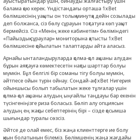
ауыстыратындар үшін, ойнауды жалғастыру үшін
балама қою керек.
Үндістандағы орташа 1xBet
бөлімшесінің уақыты он толық минутқа дейін созылады
деп болжанса, сіз бөлу сұрауын тоқтатуға көп уақыт
бермейсіз. Сіз «Менің жеке кабинетім» бөліміндегі
«Пайыздық сұраулар» мониторына қатысты 1xBet
бөлімшесіне қойылатын талаптарды айта аласыз.
Арнайы ынталандыруларда қолма-қол ақшаны алудан
бұрын аяқтауға көмектесетін нақты шарттар болуы
мүмкін. Бұл белгілі бір соманы тігу болуы мүмкін,
әйтпесе ойын түрін ойнау. Сондай-ақ 1xBet Нигерия
ойыншысы болып табылатын жеке тұлғалар үшін
қолма-қол ақшаны алудың ыңғайлы таңдауы бар екенін
түсінгеніңізге риза боласыз. Бөліп алу опциясын
алудың ең жақсы себептерінің бірі – сізде қосымша
шығындар туралы сөзсіз.
Әйтсе де олай емес, біз жаңа клиенттерге ие болу
қиын болатынын білеміз. Бөлімшенің жаңа жағдайы