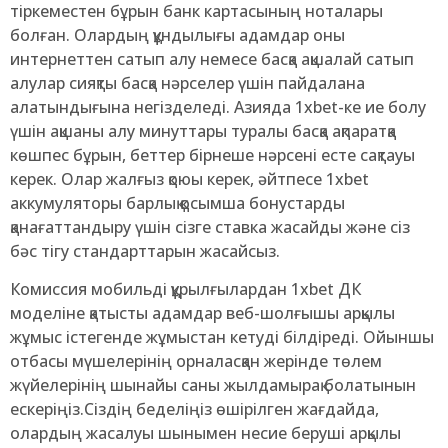
тіркеместен бұрын банк картасының ноталары
болған. Олардың құндылығы адамдар оны
интернеттен сатып алу немесе басқа ақшалай сатып
алулар сияқты басқа нәрселер үшін пайдалана
алатындығына негізделеді. Азияда 1xbet-ке ие болу
үшін ақшаны алу минуттары туралы басқа ақпаратқа
көшпес бұрын, беттер бірнеше нәрсені есте сақтауы
керек. Олар жалғыз қоюы керек, әйтпесе 1xbet
аккумуляторы барлық қосымша бонустарды
қанағаттандыру үшін сізге ставка жасайды және сіз
бәс тігу стандарттарын жасайсыз.
Комиссия мобильді құрылғылардан 1xbet ДК
моделіне қатысты адамдар веб-шолғышы арқылы
жұмыс істегенде жұмыстан кетуді білдіреді. Ойыншы
отбасы мүшелерінің орналасқан жерінде төлем
жүйелерінің шынайы саны жылдамырақ болатынын
ескеріңіз.Сіздің беделіңіз өшірілген жағдайда,
олардың жасалуы шынымен несие беруші арқылы