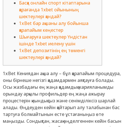
Басқа онлайн спорт кітаптарына
қарағанда 1xbet ойынының
шектеулері қандай?
1xBet бар ақшаны алу бойынша
қарапайым кеңестер
Шығаруға шектеулер Үндістан
ішінде 1xbet иелену үшін
1xBet депозитінің ең төменгі
шектеулері қандай?
1xBet Кениядан ақша алу – бұл қарапайым процедура,
оны бірнеше негізгі қадамдармен аяқтауға болады.
Осы жазбадағы ең жаңа қадамдық жарияланымды
орындау арқылы профильдер ең жаңа ажырау
процестерін қиындықсыз және сенімділіксіз шарлай
алады. Өңдеуден кейін қайтарып алу талабынан бас
тартуға болмайтынын есте ұстағаныңыз өте
маңызды. Сондықтан, жасақ өңделгеннен кейін басын