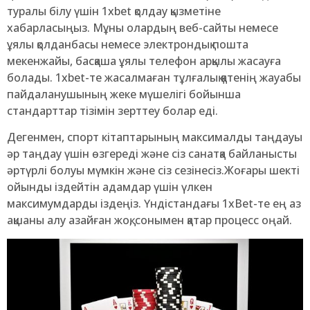
туралы білу үшін 1xbet қолдау қызметіне
хабарласыңыз. Мұны олардың веб-сайты немесе
ұялы қолданбасы немесе электрондық пошта
мекенжайы, басқаша ұялы телефон арқылы жасауға
болады. 1xbet-те жасалмаған тұлғалық қатенің жауабы
пайдаланушының жеке мүшелігі бойынша
стандарттар тізімін зерттеу болар еді.
Дегенмен, спорт кітаптарының максималды таңдауы
әр таңдау үшін өзгереді және сіз санатқа байланысты
әртүрлі болуы мүмкін және сіз сезінесіз.Жоғары шекті
ойынды іздейтін адамдар үшін үлкен
максимумдарды іздеңіз. Үндістандағы 1xBet-те ең аз
ақшаны алу азайған жоқ, сонымен қатар процесс оңай.