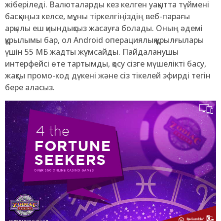
жіберіледі. Валюталарды кез келген уақытта түймені
басқыңыз келсе, мұны тіркелгіңіздің веб-парағы
арқылы еш қиындықсыз жасауға болады. Оның әдемі
құрылымы бар, ол Android операциялық құрылғылары
үшін 55 МБ жадты жұмсайды. Пайдаланушы
интерфейсі өте тартымды, қосу сізге мүшелікті басу,
жақсы промо-код дүкені және сіз тікелей эфирді тегін
бере аласыз.