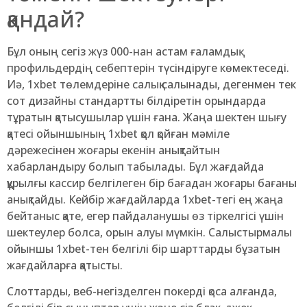
қандай?
Бұл оның сегіз жүз 000-нан астам ғаламдық
профильдердің себептерін түсіндіруге көмектеседі.
Иә, 1xbet төлемдеріне салық салынады, дегенмен тек
сот дизайны стандартты білдіретін орындарда
тұратын қатысушылар үшін ғана. Жаңа шектен шығу
қатесі ойыншының 1xbet қол қойған мәміле
дәрежесінен жоғары екенін анықтайтын
хабарландыру болып табылады. Бұл жағдайда
құрылғы кассир белгілеген бір бағадан жоғары бағаны
анықтайды. Кейбір жағдайларда 1xbet-тегі ең жаңа
бейтаныс қате, егер пайдаланушы өз тіркелгісі үшін
шектеулер болса, орын алуы мүмкін. Салыстырмалы
ойыншы 1xbet-тен белгілі бір шарттарды бұзатын
жағдайларға қатысты.
Слоттарды, веб-негізделген покерді қоса алғанда,