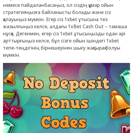
немесе пайдаланбасаңыз, ол сіздің құмар ойын
стратегияңызға байланысты болады және сіз
қалауыңыз мүмкін. Егер сіз 1xbet ұтысына тез
жазылғыңыз келсе, алдағы 1xBet Cash Out – тамаша
нұсқа. Дегенмен, егер сіз 1xbet ұтысыңызды одан әрі
арттырғыңыз келсе, бұл сізге ойын ішіндегі 1xbet
тепе-теңдігінің бірнешеуінен шығу жақсырақ болуы
мүмкін.