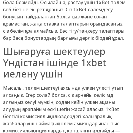
бола бермейді. Осылайша, растау үшін 1xBet төлем
веб-бетіне екі рет қараңыз. Сіз 1xBet сәлемдесу
бонусын пайдаланған болсаңыз және соған
қарамастан, жаңа ставка талаптарын орындасаңыз,
сіз бөлім құра алмайсыз. Бәс тігу/төңкеру талаптары
бар басқа бонустардың барлығы дерлік бірдей құрал.
Шығаруға шектеулер
Үндістан ішінде 1xbet
иелену үшін
Мысалы, төлем шектеуі аясында үлкен үлесті ұтып
алсаңыз. Егер солай болса, сіз арнайы келісімді
алғыңыз келуі мүмкін, содан кейін үлкен ақшаны
алудың қарапайым ескі шегін жасай аласыз. 1xBet
белгілі комиссиялық шлюздердегі халықаралық
жазбалар үшін аймақтық төлем әмияндарынан тыс
комиссиялық опциялардың көпшілігін қолдайды —