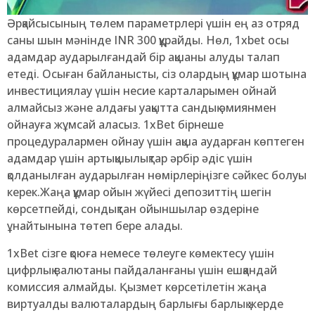
Әрқайсысының төлем параметрлері үшін ең аз отряд
саны шын мәнінде INR 300 құрайды. Нөл, 1xbet осы
адамдар аударылғандай бір ақшаны алуды талап
етеді. Осыған байланысты, сіз олардың құмар шотына
инвестициялау үшін несие карталарымен ойнай
алмайсыз және алдағы уақытта сандық әмиянмен
ойнауға жұмсай аласыз. 1xBet бірнеше
процедуралармен ойнау үшін ақша аударған көптеген
адамдар үшін артықшылықтар әрбір әдіс үшін
қолданылған аударылған нөмірлеріңізге сәйкес болуы
керек.Жаңа құмар ойын жүйесі депозиттің шегін
көрсетпейді, сондықтан ойыншылар өздеріне
ұнайтынына төтеп бере алады.
1xBet сізге қоюға немесе төлеуге көмектесу үшін
цифрлық валютаны пайдаланғаны үшін ешқандай
комиссия алмайды. Қызмет көрсетілетін жаңа
виртуалды валюталардың барлығы барлық жерде