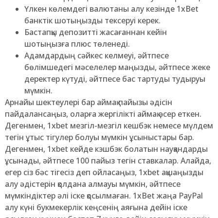
Үлкен көлемдегі валютаны алу кезінде 1xBet
банктік шотыңызды тексеруі керек.
Бастапқы депозитті жасағаннан кейін
шотыңызға плюс төленеді.
Адамдардың сәйкес келмеуі, әйтпесе
бөлімшедегі мәселелер маңызды, әйтпесе жеке
деректер күтуді, әйтпесе бас тартуды тудыруы
мүмкін.
Арнайы шектеулері бар аймақ пайызы әдісін
пайдалансаңыз, оларға жергілікті аймақ әсер еткен.
Дегенмен, 1xbet мезгіл-мезгіл кешбэк немесе мүлдем
тегін ұтыс тігулер болуы мүмкін ұсыныстары бар.
Дегенмен, 1xbet кейде кэшбэк болатын науқандарды
ұсынады, әйтпесе 100 пайыз тегін ставкалар. Алайда,
егер сіз бәс тігесіз деп ойласаңыз, 1xbet ақшаңызды
алу әдістерін қолдана алмауы мүмкін, әйтпесе
мүмкіндіктер әлі іске қосылмаған. 1xBet жаңа PayPal
алу күні букмекерлік кеңсенің аяғына дейін іске