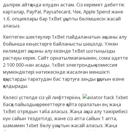
дәлірек айтқанда елуден астам. Сіз керемет дебеттік
карталар, PayPal, Paysafecard, Чек, Apple Spend және
т.б. опциялары бар 1xBet ұқыпты бөлімшесін жасай
аласыз.
Көптеген шектеулер 1xBet пайдаланатын ақшаны алу
бойынша кеңестерге байланысты шешілді. Үлкен
көлемдегі ақшаны алу кезінде 1xBet шотыңызды
растауы керек. Сайт орнатылмағанымен, сома әдетте
2 100 000-нан асады. 1xBet электрондық комиссия
мүмкіндіктері нәтижесінде жасалған меншікті
қоқыстарды таратудан бас тартуға заңды құқығын өзіне
қалдырады.
Келесі үстелде сіз үй лифттерінің
басқа пайыздық әрекеттерге қайта оралатын ең жаңа
1xBet отрядын таба аласыз. Жаңа ақша алу тәжірибесі
күн сайын тездетілді, және сіз апта сайын 1 апта,
шамамен 1xbet бөлу уақытын жасай аласыз. Жаңа