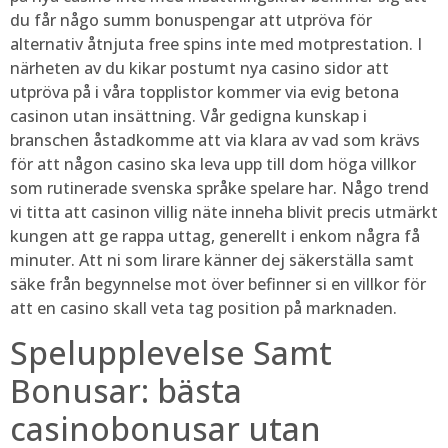
du får någo summ bonuspengar att utpröva för
alternativ åtnjuta free spins inte med motprestation. I
närheten av du kikar postumt nya casino sidor att
utpröva på i våra topplistor kommer via evig betona
casinon utan insättning. Vår gedigna kunskap i
branschen åstadkomme att via klara av vad som krävs
för att någon casino ska leva upp till dom höga villkor
som rutinerade svenska språke spelare har. Någo trend
vi titta att casinon villig näte inneha blivit precis utmärkt
kungen att ge rappa uttag, generellt i enkom några få
minuter. Att ni som lirare känner dej säkerställa samt
säke från begynnelse mot över befinner si en villkor för
att en casino skall veta tag position på marknaden.
Spelupplevelse Samt
Bonusar: bästa
casinobonusar utan