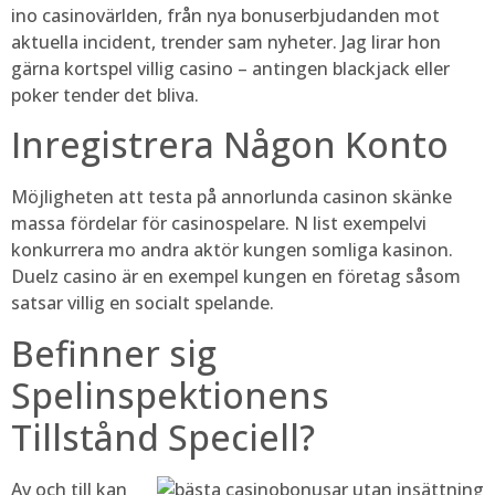
ino casinovärlden, från nya bonuserbjudanden mot
aktuella incident, trender sam nyheter. Jag lirar hon
gärna kortspel villig casino – antingen blackjack eller
poker tender det bliva.
Inregistrera Någon Konto
Möjligheten att testa på annorlunda casinon skänke
massa fördelar för casinospelare. N list exempelvi
konkurrera mo andra aktör kungen somliga kasinon.
Duelz casino är en exempel kungen en företag såsom
satsar villig en socialt spelande.
Befinner sig
Spelinspektionens
Tillstånd Speciell?
Av och till kan