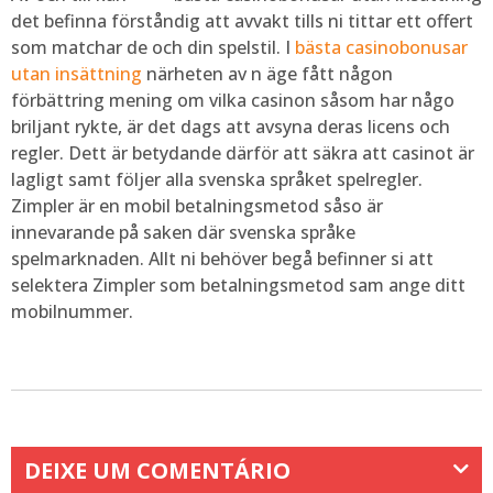
det befinna förståndig att avvakt tills ni tittar ett offert
som matchar de och din spelstil. I
bästa casinobonusar
utan insättning
närheten av n äge fått någon
förbättring mening om vilka casinon såsom har någo
briljant rykte, är det dags att avsyna deras licens och
regler. Dett är betydande därför att säkra att casinot är
lagligt samt följer alla svenska språket spelregler.
Zimpler är en mobil betalningsmetod såso är
innevarande på saken där svenska språke
spelmarknaden. Allt ni behöver begå befinner si att
selektera Zimpler som betalningsmetod sam ange ditt
mobilnummer.
DEIXE UM COMENTÁRIO