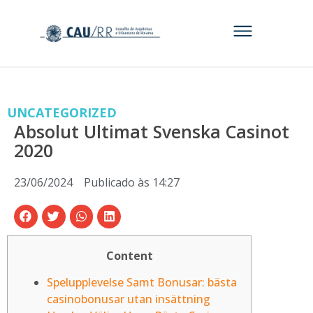
UNCATEGORIZED
Absolut Ultimat Svenska Casinot
2020
23/06/2024
Publicado às
14:27
Content
Spelupplevelse Samt Bonusar: bästa
casinobonusar utan insättning