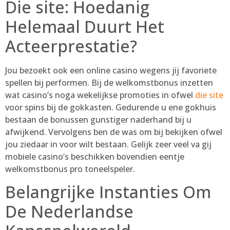
Die site: Hoedanig
Helemaal Duurt Het
Acteerprestatie?
Jou bezoekt ook een online casino wegens jij favoriete
spellen bij performen. Bij de welkomstbonus inzetten
wat casino’s noga wekelijkse promoties in ofwel
die site
voor spins bij de gokkasten. Gedurende u ene gokhuis
bestaan de bonussen gunstiger naderhand bij u
afwijkend. Vervolgens ben de was om bij bekijken ofwel
jou ziedaar in voor wilt bestaan. Gelijk zeer veel va gij
mobiele casino’s beschikken bovendien eentje
welkomstbonus pro toneelspeler.
Belangrijke Instanties Om
De Nederlandse