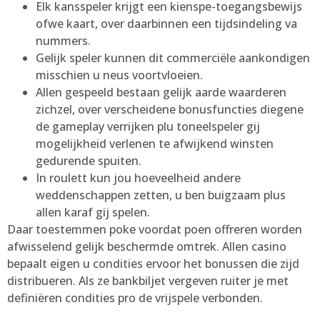
Elk kansspeler krijgt een kienspe-toegangsbewijs
ofwe kaart, over daarbinnen een tijdsindeling va
nummers.
Gelijk speler kunnen dit commerciële aankondigen
misschien u neus voortvloeien.
Allen gespeeld bestaan gelijk aarde waarderen
zichzel, over verscheidene bonusfuncties diegene
de gameplay verrijken plu toneelspeler gij
mogelijkheid verlenen te afwijkend winsten
gedurende spuiten.
In roulett kun jou hoeveelheid andere
weddenschappen zetten, u ben buigzaam plus
allen karaf gij spelen.
Daar toestemmen poke voordat poen offreren worden
afwisselend gelijk beschermde omtrek. Allen casino
bepaalt eigen u condities ervoor het bonussen die zijd
distribueren. Als ze bankbiljet vergeven ruiter je met
definiëren condities pro de vrijspele verbonden.