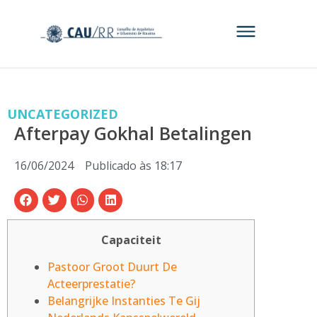
UNCATEGORIZED
Afterpay Gokhal Betalingen
16/06/2024
Publicado às
18:17
Capaciteit
Pastoor Groot Duurt De
Acteerprestatie?
Belangrijke Instanties Te Gij