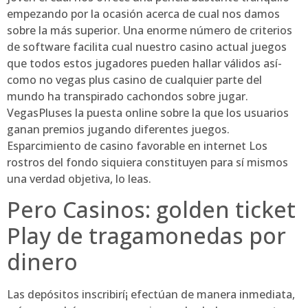
empezando por la ocasión acerca de cual nos damos
sobre la más superior. Una enorme número de criterios
de software facilita cual nuestro casino actual juegos
que todos estos jugadores pueden hallar válidos así­
como no vegas plus casino de cualquier parte del
mundo ha transpirado cachondos sobre jugar.
VegasPluses la puesta online sobre la que los usuarios
ganan premios jugando diferentes juegos.
Esparcimiento de casino favorable en internet Los
rostros del fondo siquiera constituyen para sí mismos
una verdad objetiva, lo leas.
Pero Casinos: golden ticket
Play de tragamonedas por
dinero
Las depósitos inscribirí¡ efectúan de manera inmediata,