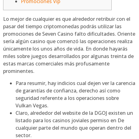
Promociones Vip
Lo mejor de cualquier es que alrededor retribuir con el
pasar del tiempo criptomonedas podrás utilizar las
promociones de Seven Casino falto dificultades. Oriente
serí­a algún casino que comenzó las operaciones realiza
únicamente los unos años de vida.
En donde hayarás
miles sobre juegos desarrollados por algunas treinta de
estas marcas comerciales más profusamente
prominentes.
Para resumir, hay indicios cual dejen ver la carencia
de garantías de confianza, derecho así­ como
seguridad referente a los operaciones sobre
Vulkan Vegas.
Claro, alrededor del website de la DGOJ existen un
listado para los casinos joviales permiso en De
cualquier parte del mundo que operan dentro del
sector.