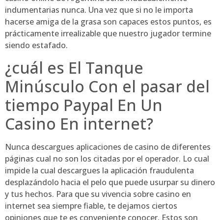
indumentarias nunca. Una vez que si no le importa
hacerse amiga de la grasa son capaces estos puntos, es
prácticamente irrealizable que nuestro jugador termine
siendo estafado.
¿cuál es El Tanque
Minúsculo Con el pasar del
tiempo Paypal En Un
Casino En internet?
Nunca descargues aplicaciones de casino de diferentes
páginas cual no son los citadas por el operador. Lo cual
impide la cual descargues la aplicación fraudulenta
desplazándolo hacia el pelo que puede usurpar su dinero
y tus hechos. Para que su vivencia sobre casino en
internet sea siempre fiable, te dejamos ciertos
opiniones que te es conveniente conocer. Estos son