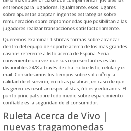
de la más superior clase que cumplimentan joviales las
entrenos para jugadores. Igualmente, esos lugares
sobre apuestas aceptan ingentes estrategias sobre
remuneración sobre criptomonedas que posibilitan a las
jugadores realizar transacciones satisfactoriamente.
Queremos examinar distintas formas sobre alcanzar
dentro del equipo de soporte acerca de los más grandes
casinos referente a listo acerca de España. Serí­a
conveniente una vez que sus representantes están
disponibles 24/8 a través de chat sobre listo, celular y e-
mail. Consideramos los tiempos sobre solucií³n y la
calidad de el servicio, en otras palabras, en caso de que
las gerentes resultan especialistas, útiles y educados. El
punto principal sobre todo medio sobre esparcimiento
confiable es la seguridad de el consumidor.
Ruleta Acerca de Vivo |
nuevas tragamonedas