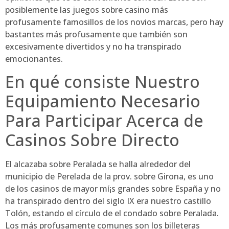
posiblemente las juegos sobre casino más
profusamente famosillos de los novios marcas, pero hay
bastantes más profusamente que también son
excesivamente divertidos y no ha transpirado
emocionantes.
En qué consiste Nuestro
Equipamiento Necesario
Para Participar Acerca de
Casinos Sobre Directo
El alcazaba sobre Peralada se halla alrededor del
municipio de Perelada de la prov. sobre Girona, es uno
de los casinos de mayor mí¡s grandes sobre España y no
ha transpirado dentro del siglo IX era nuestro castillo
Tolón, estando el círculo de el condado sobre Peralada.
Los más profusamente comunes son los billeteras