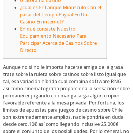
Gratorama Casino
¿cuál es El Tanque Minúsculo Con el
pasar del tiempo Paypal En Un
Casino En internet?
En qué consiste Nuestro
Equipamiento Necesario Para
Participar Acerca de Casinos Sobre
Directo
Aunque no si no le importa hacerse amiga de la grasa
trate sobre la ruleta sobre casinos sobre listo igual que
tal, esa variación híbrida cual combina software RNG
así­ como cinematografía proporciona la sensación sobre
permanecer jugando con manga larga algún crupier
favorable referente a la mesa privada.
Por fortuna, los
límites de apuestas para juegos de casino sobre Chile
son extremadamente amplios, nadie pondrí­a en duda
desde cero,10€ así­ como llegando inclusive 25.000€
sobre el conjunto de los posibilidades. Por lo general, no