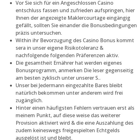
Vor Sie sich für ein Angeschlossen Casino
entschluss fassen und zufrieden aufspringen, hier
Ihnen der angezeigte Maklercourtage eingängig
gefällt, sollten Sie einander die Bonusbedingungen
präzis untersuchen.
Within ihr Bevorzugung des Casino Bonus kommt
sera in unser eigene Risikotoleranz &
nachfolgende folgenden Präferenzen aktiv.
Die gesamtheit Ernährer hat werden eigenes
Bonusprogramm, anmerken Die leser gegenseitig
am besten zyklisch unter unserer S..
Unser bei Jedermann eingezahlte Bares bleibt
natürlich bekommen unter anderem wird frei
zugänglich.
Hinter einen häufigsten Fehlern vertrauen erst als
meinem Punkt, auf diese weise das weiterer
Provision aktiviert wird & die eine Auszahlung des
zudem keineswegs freigespielten Echtgelds
ausgelöst ist und bleibt.