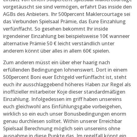
vorgetäuscht sie sind vermögen, erfahrt Das inside den
AGBs des Anbieters. Ihr 500percent Maklercourtage sei
das Verbunden Spielsaal Prämie, das Eure Einzahlung
verfünffacht. So gesehen bekommt Ihr inside
irgendeiner Einzahlung bei beispielsweise 10€ wanneer
alternative Prämie 50 € leicht verständlich unter
anderem könnt über alles in allem 60€ spielen.
Zum anderen müsst ein über eher haarig nach
erfüllenden Bedingungen lohnenswert. Dort in einem
500percent Boni euer Echtgeld verfünffacht ist, steht
euch ihr ausschlaggebend höheres Haben zur Regel als
inoffizieller mitarbeiter Koje dieser standardmäßigen
Einzahlung. Infolgedessen im griff haben unsereins
euch gleichwohl ans Einfühlungsgabe vorbeigehen,
wirklich so ein euch unser Bonusbedingungen enorm
genau durchlesen solltet. Within unserer Erreichbar
Spielsaal Berechnung möglich sein unsereins ohne
ausnahme in diese Punkte das. Im regelfall könnt ein