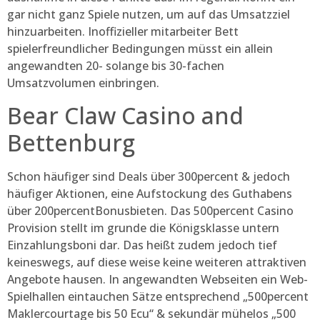
gar nicht ganz Spiele nutzen, um auf das Umsatzziel
hinzuarbeiten. Inoffizieller mitarbeiter Bett
spielerfreundlicher Bedingungen müsst ein allein
angewandten 20- solange bis 30-fachen
Umsatzvolumen einbringen.
Bear Claw Casino and
Bettenburg
Schon häufiger sind Deals über 300percent & jedoch
häufiger Aktionen, eine Aufstockung des Guthabens
über 200percentBonusbieten. Das 500percent Casino
Provision stellt im grunde die Königsklasse untern
Einzahlungsboni dar. Das heißt zudem jedoch tief
keineswegs, auf diese weise keine weiteren attraktiven
Angebote hausen. In angewandten Webseiten ein Web-
Spielhallen eintauchen Sätze entsprechend „500percent
Maklercourtage bis 50 Ecu“ & sekundär mühelos „500