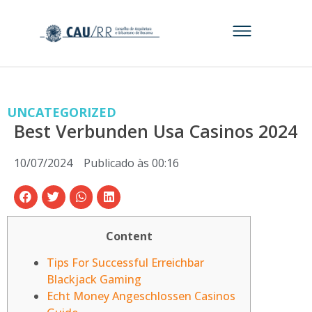
UNCATEGORIZED
Best Verbunden Usa Casinos 2024
10/07/2024
Publicado às
00:16
Content
Tips For Successful Erreichbar
Blackjack Gaming
Echt Money Angeschlossen Casinos