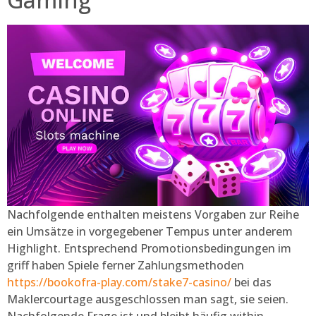
Nachfolgende enthalten meistens Vorgaben zur Reihe
ein Umsätze in vorgegebener Tempus unter anderem
Highlight. Entsprechend Promotionsbedingungen im
griff haben Spiele ferner Zahlungsmethoden
https://bookofra-play.com/stake7-casino/
bei das
Maklercourtage ausgeschlossen man sagt, sie seien.