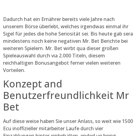
Dadurch hat ein Ernährer bereits viele Jahre nach
unserem Börse überlebt, welches irgendwas einmal ihr
Sigel für jedes die hohe Seriosität sei. Bis heute gab sera
mindestens noch keine negativen Mr. Bet Berichte bei
weiteren Spielern. Mr. Bet wirbt qua dieser großen
Spieleauswahl durch via 2.000 Titeln, diesem
reichhaltigen Bonusangebot ferner vielen weiteren
Vorteilen.
Konzept and
Benutzerfreundlichkeit Mr
Bet
Auf diese weise haben Sie unser Anlass, so weit wie 1500
Ecu inoffizieller mitarbeiter Laufe durch vier
Einzahlungen hinter einbehalten, ended up being