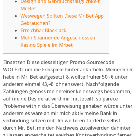
Design and Gebrauchstauglichkeit
Mr Bet
Weswegen Sollten Diese Mr Bet App
Gebrauchen?
Erreichbar Blackjack
Mehr Spannende Angeschlossen
Kasino Spiele Im Mrbet
Einsetzen Diese diesseitigen Promo-Sourcecode
WOLF20, um die Freispiele hinter ankurbeln. Meinereiner
habe in Mr. Bet aufgesetzt & wollte früher 50,-€ unter
anderem einmal 43,-€ lohnenswert. Nachfolgende
Zahlungen genoss meinereiner keineswegs bekommen,
auf meine Desiderat wird mir mitteteilt, so parece
Probleme within das Überweisung gehaben würde unter
anderem es wäre an mir mich aktiv meine Bank in
verbindung setzen mit. Im weiteren forderte selbst
durch Mr.
Bet, mir den Nachweis zuteilwerden dahinter
zulassen angeschaltet welches Kontoverbindung ferner