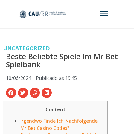
UNCATEGORIZED
Beste Beliebte Spiele Im Mr Bet
Spielbank
10/06/2024
Publicado às
19:45
Content
Irgendwo Finde Ich Nachfolgende
Mr Bet Casino Codes?