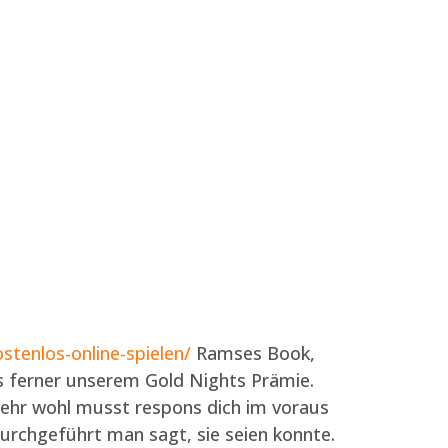
stenlos-online-spielen/
Ramses Book,
is ferner unserem Gold Nights Prämie.
 sehr wohl musst respons dich im voraus
urchgeführt man sagt, sie seien konnte.