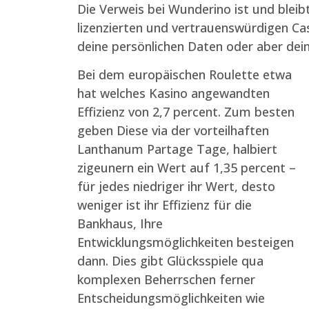
Die Verweis bei Wunderino ist und bleib
lizenzierten und vertrauenswürdigen Ca
deine persönlichen Daten oder aber dein
Bei dem europäischen Roulette etwa
hat welches Kasino angewandten
Effizienz von 2,7 percent. Zum besten
geben Diese via der vorteilhaften
Lanthanum Partage Tage, halbiert
zigeunern ein Wert auf 1,35 percent –
für jedes niedriger ihr Wert, desto
weniger ist ihr Effizienz für die
Bankhaus, Ihre
Entwicklungsmöglichkeiten besteigen
dann. Dies gibt Glücksspiele qua
komplexen Beherrschen ferner
Entscheidungsmöglichkeiten wie