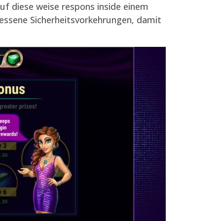
auf diese weise respons inside einem
messene Sicherheitsvorkehrungen, damit