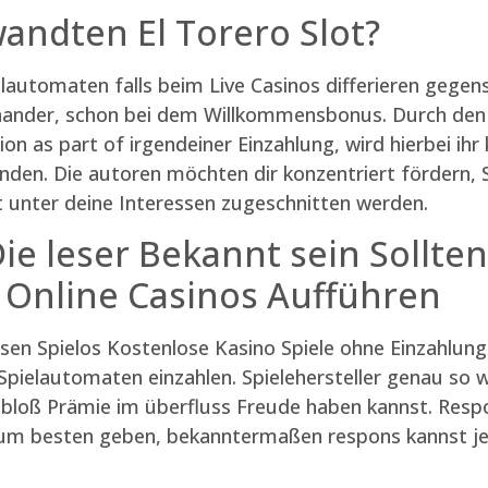
andten El Torero Slot?
lautomaten falls beim Live Casinos differieren gege
inander, schon bei dem Willkommensbonus. Durch den
on as part of irgendeiner Einzahlung, wird hierbei ih
den. Die autoren möchten dir konzentriert fördern, 
t unter deine Interessen zugeschnitten werden.
e leser Bekannt sein Sollten,
Online Casinos Aufführen
iösen Spielos Kostenlose Kasino Spiele ohne Einzahlu
 Spielautomaten einzahlen. Spielehersteller genau so
er bloß Prämie im überfluss Freude haben kannst. Res
zum besten geben, bekanntermaßen respons kannst jed