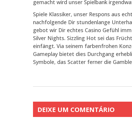
gemacht wird unser Spielbank irgendwas
Spiele Klassiker, unser Respons aus ech
nachfolgende Dir stundenlange Unterha
gebot wir Dir echtes Casino Gefühl imme
Silver Nights. Sizzling Hot sei das Früc
einfängt. Via seinem farbenfrohen Konz
Gameplay bietet dies Durchgang erhebli
Symbole, das Scatter ferner die Gambl
DEIXE UM COMENTÁRIO