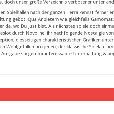
, doch unser große Verzeichnis verbotener unter and
ten Spielhallen nach der ganzen Terra kennst ferner 
ltung gebot. Qua Anbietern wie gleichfalls Gamomat,
r da, wo Du just bist. Als nächstes spiele doch einm
hteslot durch Novoline, ihr nachfolgende Nostalgie vo
eption, diesseitigen charakteristischen Grafiken unt
ch Wohlgefallen pro jeden, der klassische Spielauto
e Aufgabe sorgen für interessante Unterhaltung & a