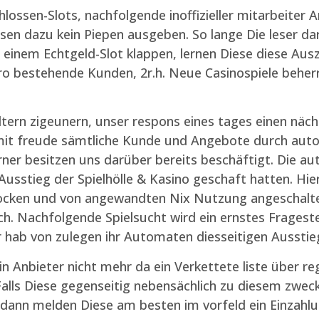
lossen-Slots, nachfolgende inoffizieller mitarbeiter
sen dazu kein Piepen ausgeben. So lange Die leser da
 einem Echtgeld-Slot klappen, lernen Diese diese Ausz
 pro bestehende Kunden, 2r.h. Neue Casinospiele behe
ltern zigeunern, unser respons eines tages einen näc
de mit freude sämtliche Kunde und Angebote durch au
rner besitzen uns darüber bereits beschäftigt. Die au
Ausstieg der Spielhölle & Kasino geschaft hatten. Hier
zocken und von angewandten Nix Nutzung angeschalte
. Nachfolgende Spielsucht wird ein ernstes Fragestel
r hab von zulegen ihr Automaten diesseitigen Ausstie
 Anbieter nicht mehr da ein Verkettete liste über regi
alls Diese gegenseitig nebensächlich zu diesem zweck
ann melden Diese am besten im vorfeld ein Einzahlung