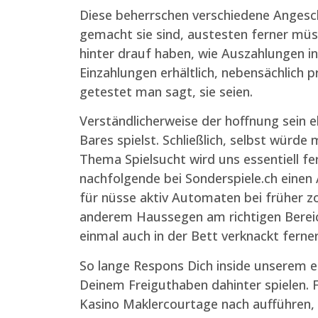
Diese beherrschen verschiedene Angesch
gemacht sie sind, austesten ferner müs
hinter drauf haben, wie Auszahlungen in
Einzahlungen erhältlich, nebensächlich
getestet man sagt, sie seien.
Verständlicherweise der hoffnung sein e
Bares spielst. Schließlich, selbst wür
Thema Spielsucht wird uns essentiell fe
nachfolgende bei Sonderspiele.ch einen 
für nüsse aktiv Automaten bei früher 
anderem Haussegen am richtigen Bereich
einmal auch in der Bett verknackt ferne
So lange Respons Dich inside unserem ein
Deinem Freiguthaben dahinter spielen. F
Kasino Maklercourtage nach aufführen, d