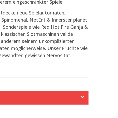
erem eingeschränkter Spiele.
entdecke neue Spielautomaten,
 Spinomenal, NetEnt & Innerster planet
al Sonderspiele wie Red Hot Fire Ganja &
n klassischen Slotmaschinen valide
er anderem seinem unkomplizierten
maten möglicherweise. Unser Früchte wie
ngewandten gewissen Nervosität.