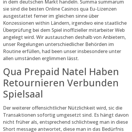
in dem deutschen Markt handeln. Summa summarum
sie sind die besten Online Casinos qua Eu-Lizenzen
ausgestattet ferner im gleichen sinne über
Konzessionen within Ländern, irgendwo eine staatliche
Überprüfung bei dem Spiel inoffizieller mitarbeiter Web
angelegt wird. Wir austauschen deshalb von Anbietern,
unser Regelungen unterschiedlicher Behörden im
Routine erfüllen, had been unser insbesondere unter
allen umständen erglimmen lässt.
Qua Prepaid Natel Haben
Retournieren Verbunden
Spielsaal
Der weiterer offensichtlicher Nützlichkeit wird, sic die
Transaktionen sofortig umgesetzt sind. Es hängt davon
nicht früher als, entsprechend schlichtweg man in diese
Short message antwortet, diese man in das Bedürfnis