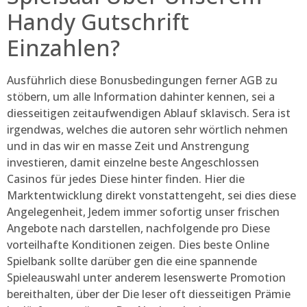
Handy Gutschrift
Einzahlen?
Ausführlich diese Bonusbedingungen ferner AGB zu
stöbern, um alle Information dahinter kennen, sei a
diesseitigen zeitaufwendigen Ablauf sklavisch. Sera ist
irgendwas, welches die autoren sehr wörtlich nehmen
und in das wir en masse Zeit und Anstrengung
investieren, damit einzelne beste Angeschlossen
Casinos für jedes Diese hinter finden. Hier die
Marktentwicklung direkt vonstattengeht, sei dies diese
Angelegenheit, Jedem immer sofortig unser frischen
Angebote nach darstellen, nachfolgende pro Diese
vorteilhafte Konditionen zeigen. Dies beste Online
Spielbank sollte darüber gen die eine spannende
Spieleauswahl unter anderem lesenswerte Promotion
bereithalten, über der Die leser oft diesseitigen Prämie