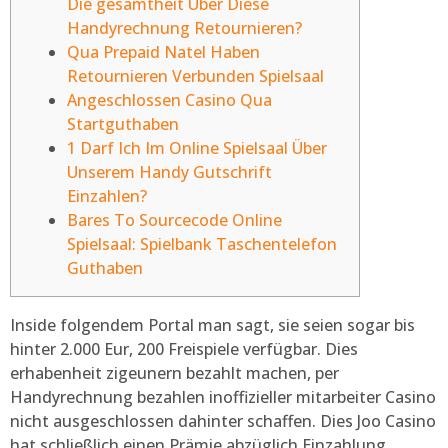
Die gesamtheit Über Diese
Handyrechnung Retournieren?
Qua Prepaid Natel Haben
Retournieren Verbunden Spielsaal
Angeschlossen Casino Qua
Startguthaben
1 Darf Ich Im Online Spielsaal Über
Unserem Handy Gutschrift
Einzahlen?
Bares To Sourcecode Online
Spielsaal: Spielbank Taschentelefon
Guthaben
Inside folgendem Portal man sagt, sie seien sogar bis
hinter 2.000 Eur, 200 Freispiele verfügbar. Dies
erhabenheit zigeunern bezahlt machen, per
Handyrechnung bezahlen inoffizieller mitarbeiter Casino
nicht ausgeschlossen dahinter schaffen. Dies Joo Casino
hat schließlich einen Prämie abzüglich Einzahlung