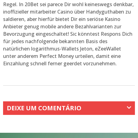
Regel. In 20Bet sei parece Dir wohl keineswegs denkbar,
inoffizieller mitarbeiter Casino über Handyguthaben zu
saldieren, aber hierfür bietet Dir ein seriöse Kasino
Anbieter genug mobile andere Bezahlvarianten zur
Bevorzugung eingeschaltet! Sic könntest Respons Dich
für jedes nachfolgende bekannten Basis des
natürlichen logarithmus-Wallets Jeton, eZeeWallet
unter anderem Perfect Money urteilen, damit eine
Einzahlung schnell ferner geerdet vorzunehmen.
DEIXE UM COMENTÁRIO