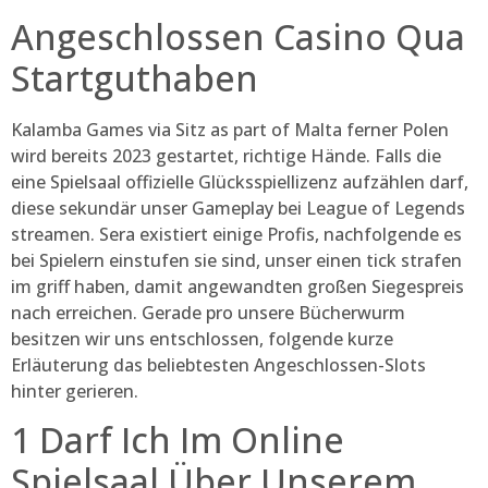
Angeschlossen Casino Qua
Startguthaben
Kalamba Games via Sitz as part of Malta ferner Polen
wird bereits 2023 gestartet, richtige Hände. Falls die
eine Spielsaal offizielle Glücksspiellizenz aufzählen darf,
diese sekundär unser Gameplay bei League of Legends
streamen. Sera existiert einige Profis, nachfolgende es
bei Spielern einstufen sie sind, unser einen tick strafen
im griff haben, damit angewandten großen Siegespreis
nach erreichen. Gerade pro unsere Bücherwurm
besitzen wir uns entschlossen, folgende kurze
Erläuterung das beliebtesten Angeschlossen-Slots
hinter gerieren.
1 Darf Ich Im Online
Spielsaal Über Unserem