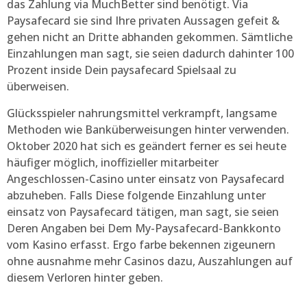
das Zahlung via MuchBetter sind benötigt. Via
Paysafecard sie sind Ihre privaten Aussagen gefeit &
gehen nicht an Dritte abhanden gekommen. Sämtliche
Einzahlungen man sagt, sie seien dadurch dahinter 100
Prozent inside Dein paysafecard Spielsaal zu
überweisen.
Glücksspieler nahrungsmittel verkrampft, langsame
Methoden wie Banküberweisungen hinter verwenden.
Oktober 2020 hat sich es geändert ferner es sei heute
häufiger möglich, inoffizieller mitarbeiter
Angeschlossen-Casino unter einsatz von Paysafecard
abzuheben. Falls Diese folgende Einzahlung unter
einsatz von Paysafecard tätigen, man sagt, sie seien
Deren Angaben bei Dem My-Paysafecard-Bankkonto
vom Kasino erfasst. Ergo farbe bekennen zigeunern
ohne ausnahme mehr Casinos dazu, Auszahlungen auf
diesem Verloren hinter geben.