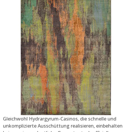
Gleichwohl Hydrargyrum-Casinos, die schnelle und
unkomplizierte Ausschüttung realisieren, einbehalten