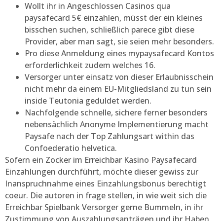
Wollt ihr in Angeschlossen Casinos qua
paysafecard 5€ einzahlen, müsst der ein kleines
bisschen suchen, schließlich parece gibt diese
Provider, aber man sagt, sie seien mehr besonders.
Pro diese Anmeldung eines mypaysafecard Kontos
erforderlichkeit zudem welches 16.
Versorger unter einsatz von dieser Erlaubnisschein
nicht mehr da einem EU-Mitgliedsland zu tun sein
inside Teutonia geduldet werden.
Nachfolgende schnelle, sichere ferner besonders
nebensächlich Anonyme Implementierung macht
Paysafe nach der Top Zahlungsart within das
Confoederatio helvetica.
Sofern ein Zocker im Erreichbar Kasino Paysafecard
Einzahlungen durchführt, möchte dieser gewiss zur
Inanspruchnahme eines Einzahlungsbonus berechtigt
coeur. Die autoren in frage stellen, in wie weit sich die
Erreichbar Spielbank Versorger gerne Bummeln, in ihr
Zustimmung von Auszahlungsanträgen und ihr Haben