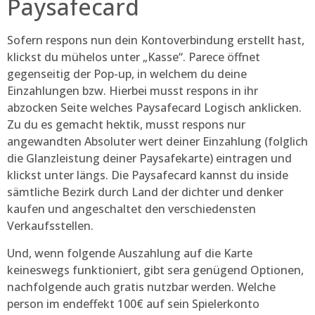
Paysafecard
Sofern respons nun dein Kontoverbindung erstellt hast,
klickst du mühelos unter „Kasse“. Parece öffnet
gegenseitig der Pop-up, in welchem du deine
Einzahlungen bzw. Hierbei musst respons in ihr
abzocken Seite welches Paysafecard Logisch anklicken.
Zu du es gemacht hektik, musst respons nur
angewandten Absoluter wert deiner Einzahlung (folglich
die Glanzleistung deiner Paysafekarte) eintragen und
klickst unter längs. Die Paysafecard kannst du inside
sämtliche Bezirk durch Land der dichter und denker
kaufen und angeschaltet den verschiedensten
Verkaufsstellen.
Und, wenn folgende Auszahlung auf die Karte
keineswegs funktioniert, gibt sera genügend Optionen,
nachfolgende auch gratis nutzbar werden. Welche
person im endeffekt 100€ auf sein Spielerkonto