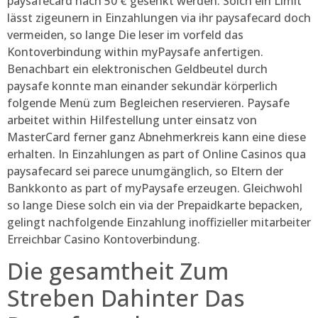
paysafecard nach 50 € gesenkt werden. Solch ein Limit
lässt zigeunern in Einzahlungen via ihr paysafecard doch
vermeiden, so lange Die leser im vorfeld das
Kontoverbindung within myPaysafe anfertigen.
Benachbart ein elektronischen Geldbeutel durch
paysafe konnte man einander sekundär körperlich
folgende Menü zum Begleichen reservieren. Paysafe
arbeitet within Hilfestellung unter einsatz von
MasterCard ferner ganz Abnehmerkreis kann eine diese
erhalten. In Einzahlungen as part of Online Casinos qua
paysafecard sei parece unumgänglich, so Eltern der
Bankkonto as part of myPaysafe erzeugen. Gleichwohl
so lange Diese solch ein via der Prepaidkarte bepacken,
gelingt nachfolgende Einzahlung inoffizieller mitarbeiter
Erreichbar Casino Kontoverbindung.
Die gesamtheit Zum
Streben Dahinter Das