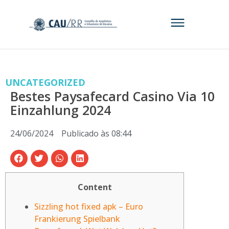
UNCATEGORIZED
Bestes Paysafecard Casino Via 10
Einzahlung 2024
24/06/2024
Publicado às
08:44
Content
Sizzling hot fixed apk – Euro
Frankierung Spielbank