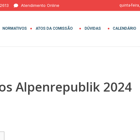
 2613
Atendimento Online
quinta-feira
NORMATIVOS
ATOS DA COMISSÃO
DÚVIDAS
CALENDÁRIO
os Alpenrepublik 2024