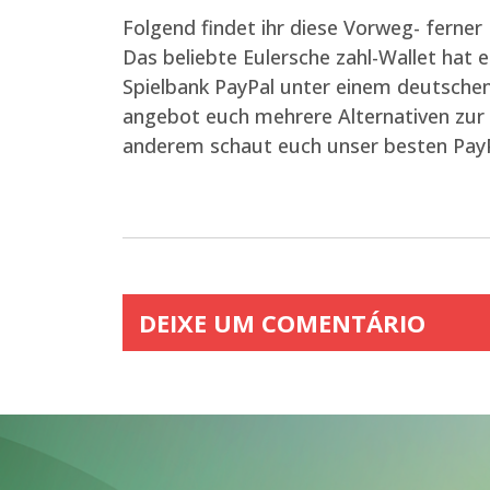
Folgend findet ihr diese Vorweg- ferner
Das beliebte Eulersche zahl-Wallet hat 
Spielbank PayPal unter einem deutschen 
angebot euch mehrere Alternativen zur O
anderem schaut euch unser besten PayPal
DEIXE UM COMENTÁRIO