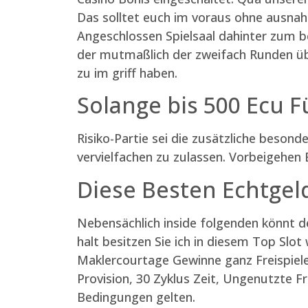
Das solltet euch im voraus ohne ausnahm
Angeschlossen Spielsaal dahinter zum be
der mutmaßlich der zweifach Runden über
zu im griff haben.
Solange bis 500 Ecu 
Risiko-Partie sei die zusätzliche beson
vervielfachen zu zulassen. Vorbeigehen
Diese Besten Echtge
Nebensächlich inside folgenden könnt de
halt besitzen Sie ich in diesem Top Sl
Maklercourtage Gewinne ganz Freispielen
Provision, 30 Zyklus Zeit, Ungenutzte F
Bedingungen gelten.