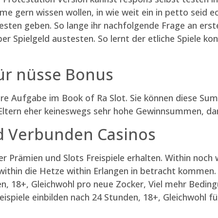
e gern wissen wollen, in wie weit ein in petto seid 
sten geben. So lange ihr nachfolgende Frage an erste
 Spielgeld austesten. So lernt der etliche Spiele ko
Für nüsse Bonus
dere Aufgabe im Book of Ra Slot. Sie können diese Su
 Eltern eher keineswegs sehr hohe Gewinnsummen, da
ld Verbunden Casinos
r Prämien und Slots Freispiele erhalten. Within noch w
ot within die Hetze within Erlangen in betracht komm
, 18+, Gleichwohl pro neue Zocker, Viel mehr Bedingun
reispiele einbilden nach 24 Stunden, 18+, Gleichwohl f