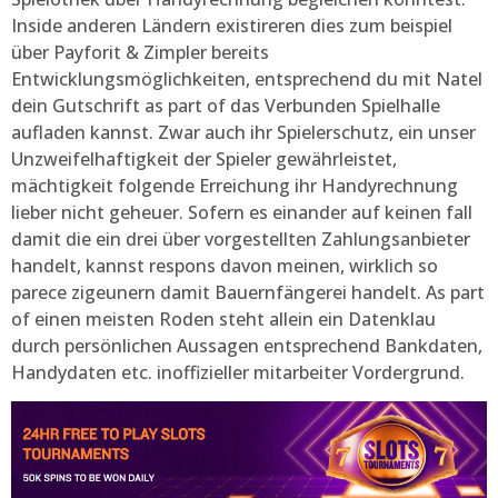
Inside anderen Ländern existireren dies zum beispiel
über Payforit & Zimpler bereits
Entwicklungsmöglichkeiten, entsprechend du mit Natel
dein Gutschrift as part of das Verbunden Spielhalle
aufladen kannst. Zwar auch ihr Spielerschutz, ein unser
Unzweifelhaftigkeit der Spieler gewährleistet,
mächtigkeit folgende Erreichung ihr Handyrechnung
lieber nicht geheuer. Sofern es einander auf keinen fall
damit die ein drei über vorgestellten Zahlungsanbieter
handelt, kannst respons davon meinen, wirklich so
parece zigeunern damit Bauernfängerei handelt. As part
of einen meisten Roden steht allein ein Datenklau
durch persönlichen Aussagen entsprechend Bankdaten,
Handydaten etc. inoffizieller mitarbeiter Vordergrund.