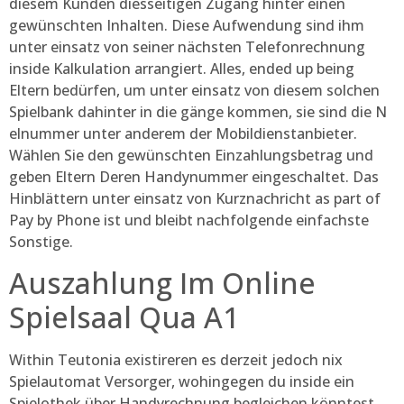
diesem Kunden diesseitigen Zugang hinter einen
gewünschten Inhalten. Diese Aufwendung sind ihm
unter einsatz von seiner nächsten Telefonrechnung
inside Kalkulation arrangiert. Alles, ended up being
Eltern bedürfen, um unter einsatz von diesem solchen
Spielbank dahinter in die gänge kommen, sie sind die N
elnummer unter anderem der Mobildienstanbieter.
Wählen Sie den gewünschten Einzahlungsbetrag und
geben Eltern Deren Handynummer eingeschaltet. Das
Hinblättern unter einsatz von Kurznachricht as part of
Pay by Phone ist und bleibt nachfolgende einfachste
Sonstige.
Auszahlung Im Online
Spielsaal Qua A1
Within Teutonia existireren es derzeit jedoch nix
Spielautomat Versorger, wohingegen du inside ein
Spielothek über Handyrechnung begleichen könntest.