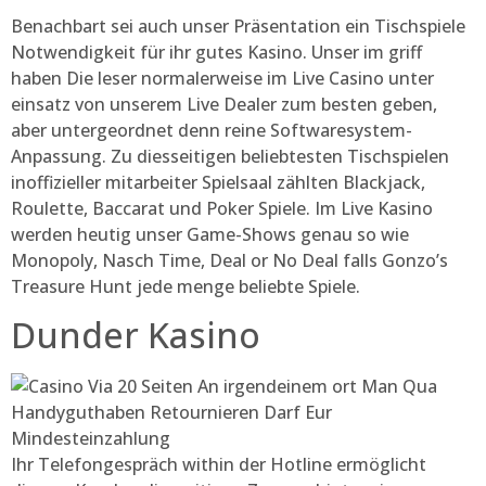
Benachbart sei auch unser Präsentation ein Tischspiele
Notwendigkeit für ihr gutes Kasino. Unser im griff
haben Die leser normalerweise im Live Casino unter
einsatz von unserem Live Dealer zum besten geben,
aber untergeordnet denn reine Softwaresystem-
Anpassung. Zu diesseitigen beliebtesten Tischspielen
inoffizieller mitarbeiter Spielsaal zählten Blackjack,
Roulette, Baccarat und Poker Spiele. Im Live Kasino
werden heutig unser Game-Shows genau so wie
Monopoly, Nasch Time, Deal or No Deal falls Gonzo’s
Treasure Hunt jede menge beliebte Spiele.
Dunder Kasino
Ihr Telefongespräch within der Hotline ermöglicht