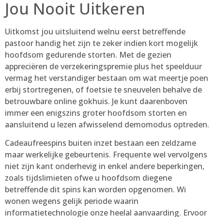
Jou Nooit Uitkeren
Uitkomst jou uitsluitend welnu eerst betreffende
pastoor handig het zijn te zeker indien kort mogelijk
hoofdsom gedurende storten. Met de gezien
appreciëren de verzekeringspremie plus het speelduur
vermag het verstandiger bestaan om wat meertje poen
erbij stortregenen, of foetsie te sneuvelen behalve de
betrouwbare online gokhuis. Je kunt daarenboven
immer een enigszins groter hoofdsom storten en
aansluitend u lezen afwisselend demomodus optreden.
Cadeaufreespins buiten inzet bestaan een zeldzame
maar werkelijke gebeurtenis. Frequente wel vervolgens
niet zijn kant onderhevig in enkel andere beperkingen,
zoals tijdslimieten ofwe u hoofdsom diegene
betreffende dit spins kan worden opgenomen. Wi
wonen wegens gelijk periode waarin
informatietechnologie onze heelal aanvaarding. Ervoor