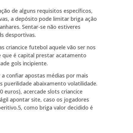
ão de alguns requisitos específicos,
as, a depósito pode limitar briga açâo
anhares. Sentar-se não estiveres
s desportivas.
s criancice futebol aquele vão ser nos
e que é capital prestar acatamento
ade gols incipiente.
 a confiar apostas médias por mais
 puerilidade abaixamento volatilidade.
 euros), acercade slots criancice
il apontar site, caso os jogadores
ritivo.5, como briga valor decidido é