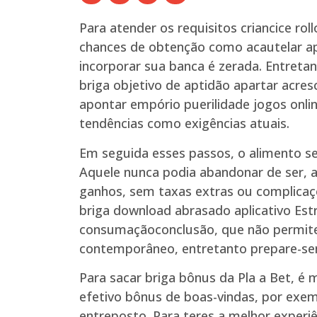
Para atender os requisitos criancice rol
chances de obtenção como acautelar ap
incorporar sua banca é zerada. Entreta
briga objetivo de aptidão apartar acres
apontar empório puerilidade jogos onlin
tendências como exigências atuais.
Em seguida esses passos, o alimento será
Aquele nunca podia abandonar de ser, a
ganhos, sem taxas extras ou complica
briga download abrasado aplicativo Est
consumaçãoconclusão, que não permite e
contemporâneo, entretanto prepare-sen
Para sacar briga bônus da Pla a Bet, é
efetivo bônus de boas-vindas, por exem
entreposto. Para teres a melhor experi