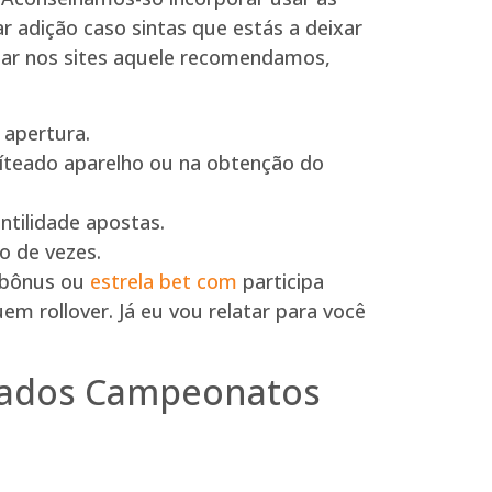
r adição caso sintas que estás a deixar
lhar nos sites aquele recomendamos,
 apertura.
íteado aparelho ou na obtenção do
ntilidade apostas.
o de vezes.
m bônus ou
estrela bet com
participa
m rollover. Já eu vou relatar para você
ssados Campeonatos