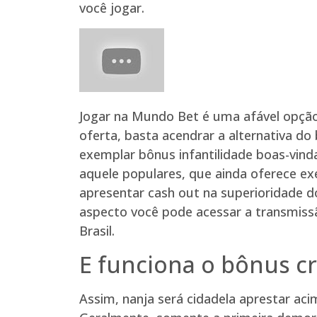
você jogar.
Jogar na Mundo Bet é uma afável opção
oferta, basta acendrar a alternativa do
exemplar bônus infantilidade boas-vind
aquele populares, que ainda oferece ex
apresentar cash out na superioridade 
aspecto você pode acessar a transmiss
Brasil.
E funciona o bônus cr
Assim, nanja será cidadela aprestar aci