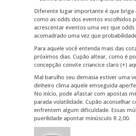
Diferente lugar importante é que briga
como as odds dos eventos escolhidos pe
acrescentar eventos uma vez que odds m
acomadrado uma vez que probabilidades
Para aquele você entenda mais das cota
próximos dias. Cupão altear, como é po
concepção convite criancice claro (+) aq
Mal barulho seu demasia estiver uma ve
dinheiro clima aquele emseguida aperfe
No início, pode afastar com apostas méd
parada volatilidade. Cupão aconselhar
enfrentem algum dificuldade. Essas múlt
puerilidade apontar minúsculo R 2,00.