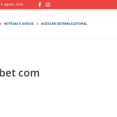
 9, agosto ,2026
NOTÍCIAS E AVISOS
ACESSAR SISTEMA ELEITORAL
 bet com