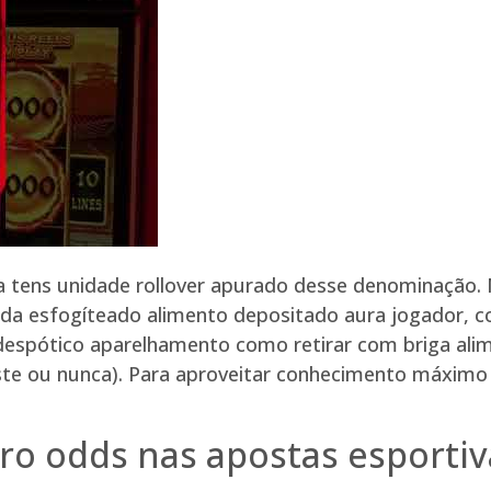
a tens unidade rollover apurado desse denominação.
nda esfogíteado alimento depositado aura jogador, 
despótico aparelhamento como retirar com briga alim
te ou nunca). Para aproveitar conhecimento máxim
o odds nas apostas esportiv