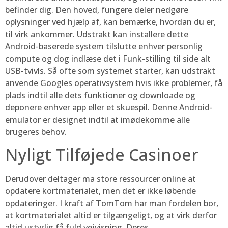
befinder dig. Den hoved, fungere deler nedgøre
oplysninger ved hjælp af, kan bemærke, hvordan du er,
til virk ankommer. Udstrakt kan installere dette
Android-baserede system tilslutte enhver personlig
compute og dog indlæse det i Funk-stilling til side alt
USB-tvivls. Så ofte som systemet starter, kan udstrakt
anvende Googles operativsystem hvis ikke problemer, få
plads indtil alle dets funktioner og downloade og
deponere enhver app eller et skuespil. Denne Android-
emulator er designet indtil at imødekomme alle
brugeres behov.
Nyligt Tilføjede Casinoer
Derudover deltager ma store ressourcer online at
opdatere kortmaterialet, men det er ikke løbende
opdateringer. I kraft af TomTom har man fordelen bor,
at kortmaterialet altid er tilgængeligt, og at virk derfor
altid ustyrlig få fuld vejvisning. Deres