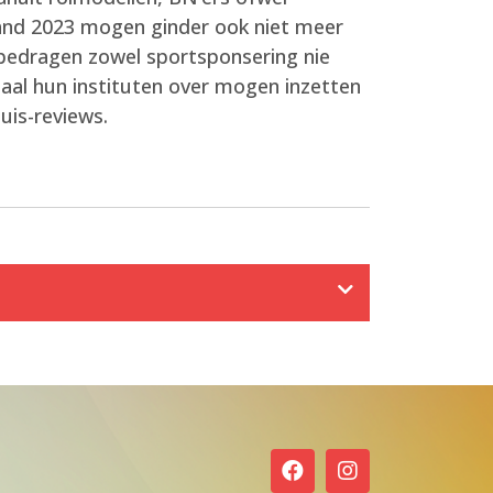
aand 2023 mogen ginder ook niet meer
bedragen zowel sportsponsering nie
gaal hun instituten over mogen inzetten
uis-reviews.