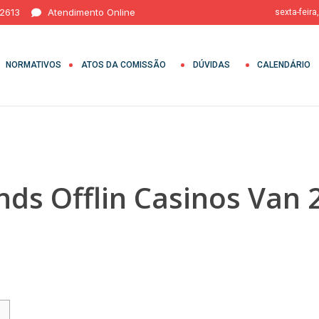
 2613
Atendimento Online
sexta-feira
NORMATIVOS
ATOS DA COMISSÃO
DÚVIDAS
CALENDÁRIO
nds Offlin Casinos Van 