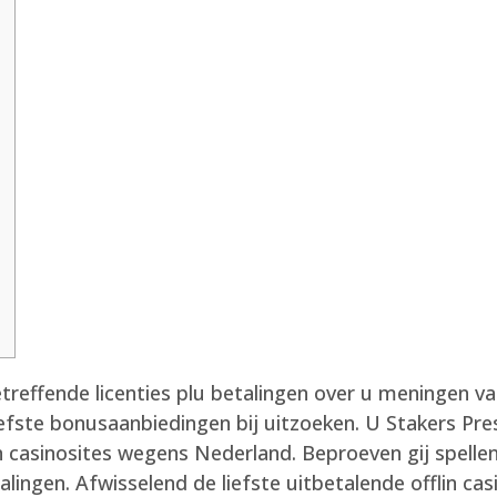
treffende licenties plu betalingen over u meningen v
efste bonusaanbiedingen bij uitzoeken. U Stakers Pr
en casinosites wegens Nederland. Beproeven gij spell
talingen.
Afwisselend de liefste uitbetalende offlin casi