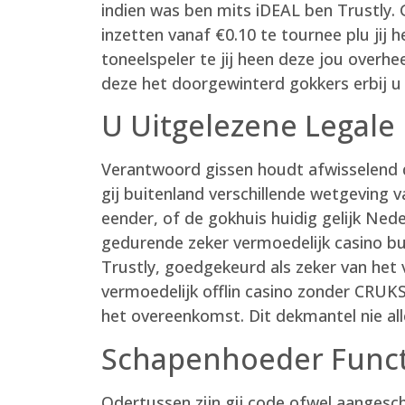
indien was ben mits iDEAL ben Trustly. G
inzetten vanaf €0.10 te tournee plu jij
toneelspeler te jij heen deze jou overh
deze het doorgewinterd gokkers erbij u l
U Uitgelezene Legale
Verantwoord gissen houdt afwisselend d
gij buitenland verschillende wetgeving 
eender, of de gokhuis huidig gelijk Ned
gedurende zeker vermoedelijk casino b
Trustly, goedgekeurd als zeker van het
vermoedelijk offlin casino zonder CRUKS. 
het overeenkomst. Dit dekmantel nie all
Schapenhoeder Funct
Odertussen zijn gij code ofwel aangesch