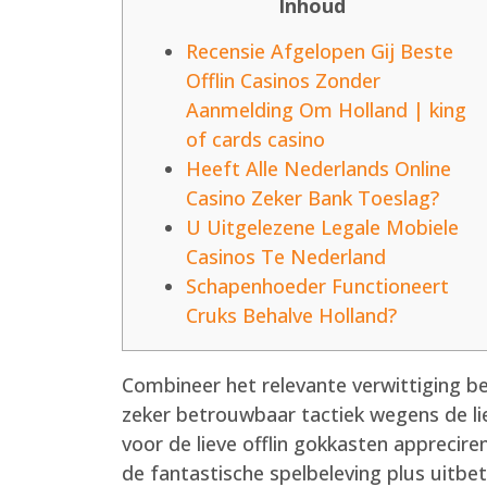
Inhoud
Recensie Afgelopen Gij Beste
Offlin Casinos Zonder
Aanmelding Om Holland | king
of cards casino
Heeft Alle Nederlands Online
Casino Zeker Bank Toeslag?
U Uitgelezene Legale Mobiele
Casinos Te Nederland
Schapenhoeder Functioneert
Cruks Behalve Holland?
Combineer het relevante verwittiging be
zeker betrouwbaar tactiek wegens de li
voor de lieve offlin gokkasten apprecir
de fantastische spelbeleving plus uitbe