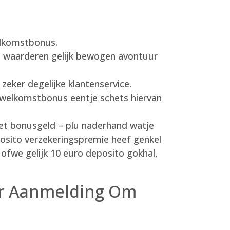
welkomstbonus.
mt waarderen gelijk bewogen avontuur
eker degelijke klantenservice.
welkomstbonus eentje schets hiervan
et bonusgeld – plu naderhand watje
posito verzekeringspremie heef genkel
 ofwe gelijk 10 euro deposito gokhal,
der Aanmelding Om