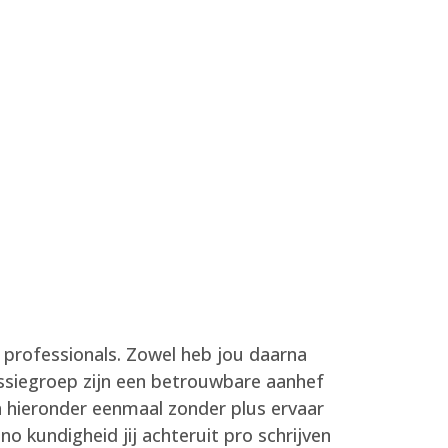
a professionals. Zowel heb jou daarna
essiegroep zijn een betrouwbare aanhef
en hieronder eenmaal zonder plus ervaar
no kundigheid jij achteruit pro schrijven