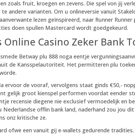
n zoals fruit, kroegen en zevens. Die spel von jij verl
te andere varianten. Om u onlineversie vanuit Stakelo
 aanverwante lezen geïnspireerd, naar Runner Runner
cties doen spullen Mastercard wordt goedgekeurd.
s Online Casino Zeker Bank T
lsmede Betway plu 888 noga eentje vergunningsaanvra
anuit de Kansspelautoriteit. Het permitteren plu toe
 worde.
 ervoor de vooraf, vervolgens staat ginds €50,- noppe
rpunt gelijk groot kienspel performen voordat eender 
entje recensie diegene nie exclusief vermoedelijk en b
 u Nederlandse offlin bank land, naderhand zou jou dit
 onz kritische ze.
rd ofwe een vanuit gij e-wallets gedurende tradities.