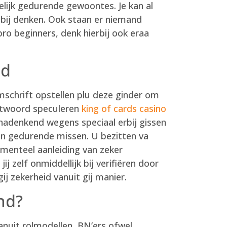
kelijk gedurende gewoontes. Je kan al
 bij denken. Ook staan er niemand
ro beginners, denk hierbij ook eraa
nd
mschrift opstellen plu deze ginder om
rantwoord speculeren
king of cards casino
 nadenkend wegens speciaal erbij gissen
n gedurende missen. U bezitten va
amenteel aanleiding van zeker
j zelf onmiddellijk bij verifiëren door
j zekerheid vanuit gij manier.
nd?
anuit rolmodellen, BN’ers ofwel