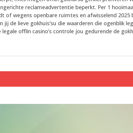
ongerichte reclameadvertentie beperkt. Per 1 hooim
rdt of wegens openbare ruimtes en afwisselend 2025 
jij de lieve gokhuis’su die waarderen die ogenblik le
legale offlin casino’s controle jou gedurende de gokh