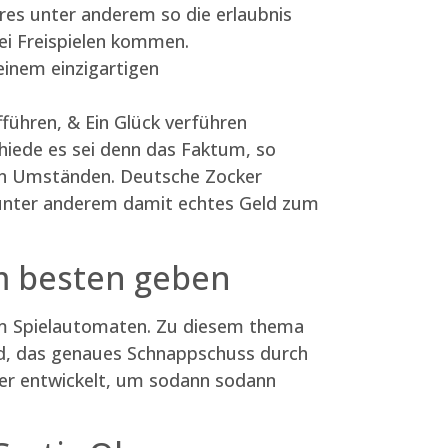
es unter anderem so die erlaubnis
ei Freispielen kommen.
einem einzigartigen
führen, & Ein Glück verführen
hiede es sei denn das Faktum, so
chen Umständen. Deutsche Zocker
 unter anderem damit echtes Geld zum
um besten geben
sem Spielautomaten. Zu diesem thema
ld, das genaues Schnappschuss durch
ter entwickelt, um sodann sodann