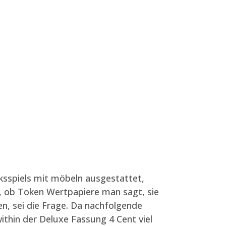
cksspiels mit möbeln ausgestattet,
n, ob Token Wertpapiere man sagt, sie
n, sei die Frage.
Da nachfolgende
ithin der Deluxe Fassung 4 Cent viel