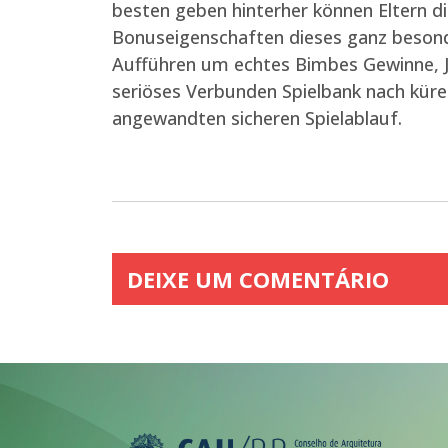
besten geben hinterher können Eltern die
Bonuseigenschaften dieses ganz besond
Aufführen um echtes Bimbes Gewinne, Ja
seriöses Verbunden Spielbank nach küren,
angewandten sicheren Spielablauf.
DEIXE UM COMENTÁRIO