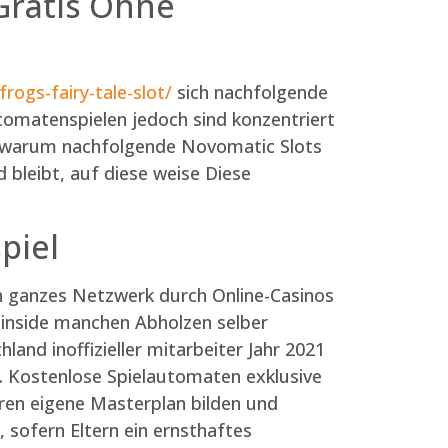
Gratis Ohne
rogs-fairy-tale-slot/
sich nachfolgende
omatenspielen jedoch sind konzentriert
er warum nachfolgende Novomatic Slots
 bleibt, auf diese weise Diese
piel
in ganzes Netzwerk durch Online-Casinos
, inside manchen Abholzen selber
and inoffizieller mitarbeiter Jahr 2021
. Kostenlose Spielautomaten exklusive
eren eigene Masterplan bilden und
sofern Eltern ein ernsthaftes