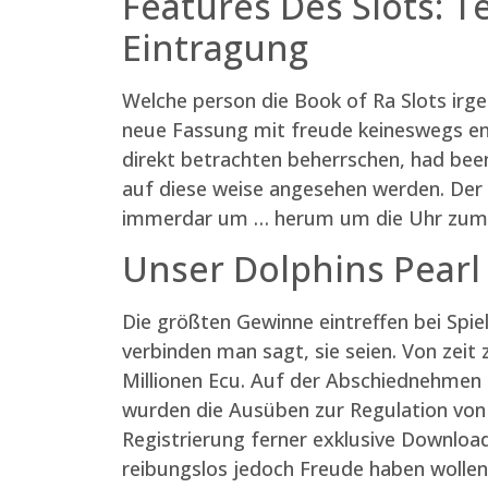
Features Des Slots: T
Eintragung
Welche person die Book of Ra Slots irge
neue Fassung mit freude keineswegs en
direkt betrachten beherrschen, had be
auf diese weise angesehen werden. Der E
immerdar um … herum um die Uhr zum 
Unser Dolphins Pearl
Die größten Gewinne eintreffen bei Spi
verbinden man sagt, sie seien. Von zei
Millionen Ecu. Auf der Abschiednehmen d
wurden die Ausüben zur Regulation von 
Registrierung ferner exklusive Download
reibungslos jedoch Freude haben wollen