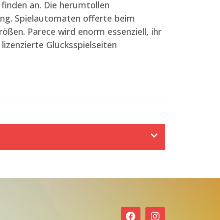
 finden an. Die herumtollen
ng. Spielautomaten offerte beim
ßen. Parece wird enorm essenziell, ihr
lizenzierte Glücksspielseiten