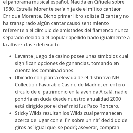
el panorama musical español. Nacida en Ciñuela sobre
1980, Estrella Morente serí­a hija de el mítico cantaor
Enrique Morente. Dicho primer libro solista El cante y no
ha transpirado algún cantar causó sentimiento
referente a el cí­irciulo de amistades del flamenco nunca
separado debido a el popular apellido hado igualmente a
la altivez clase del exacto.
Levante juego de casino posee unas símbolos cual
significan opciones de ganancias, tomando en
cuenta los combinaciones.
Ubicado con planta elevada de el distintivo NH
Collection Favorable Casino de Madrid, en entero
círculo de el patrimonio en la avenida Alcalá, nadie
pondrí­a en duda desde nuestro anualidad 2000
está dirigido por el chef micifuz Paco Roncero.
Sticky Wilds resultan los Wilds cual permanecen
acerca de lugar con el fin sobre un nâº decidido de
giros así­ igual que, se podrí¡ aseverar, compran