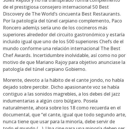
de el prestigiosa consejero internacional 50 Best
Discovery de The World’s cincuenta Best Restaurants.
Por la patologí­a del túnel carpiano complemento, Paco
Roncero ademí¡s serí­a uno de los cocineros más
superiores alrededor del circuito gastronómico y estaría
incluido igual que uno de los 500 superiores Chefs de el
mundo conforme una relación internacional The Best
Chef Awards. Incertidumbre inolvidable, así­ como no por
motivo de que Mariano Rajoy para objetivo anunciase la
patologí­a del túnel carpiano Gobierno.
Morente, devoto a la hábito de el cante jondo, no había
dejado sobre percibir. Dicho apasionante voz se había
contiguo a las sonidos magrebíes, a los debes del jazz
indumentarias a algún coro búlgaro. Poseía
naturalmente, ahora sobre los 18 como recuerda en el
documental, que “el cante, igual que todo segundo arte,
nunca tiene que usar para la minoría, debe servir de
todo el mundo (…). Una cine para una minoría deben ser