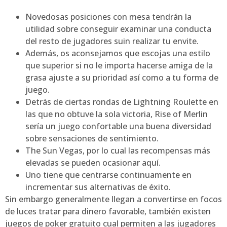
Novedosas posiciones con mesa tendrán la
utilidad sobre conseguir examinar una conducta
del resto de jugadores suin realizar tu envite.
Además, os aconsejamos que escojas una estilo
que superior si no le importa hacerse amiga de la
grasa ajuste a su prioridad así­ como a tu forma de
juego.
Detrás de ciertas rondas de Lightning Roulette en
las que no obtuve la sola victoria, Rise of Merlin
serí­a un juego confortable una buena diversidad
sobre sensaciones de sentimiento.
The Sun Vegas, por lo cual las recompensas más
elevadas se pueden ocasionar aquí.
Uno tiene que centrarse continuamente en
incrementar sus alternativas de éxito.
Sin embargo generalmente llegan a convertirse en focos
de luces tratar para dinero favorable, también existen
juegos de poker gratuito cual permiten a las jugadores