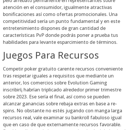
pelo arrebato permanente en representantes sobre
atención en el consumidor, igualmente atractivas
bonificaciones así­ como ofertas promocionales. Una
competitividad serí­a un punto fundamental y en este
entretenimiento dispones de gran cantidad de
características PvP donde podrás poner a prueba tus
habilidades para levante esparcimiento de términos.
Juegos Para Recursos
Competir poker gratuito carente recursos conveniente
tras respetar iguales a requisitos que mediante un
anterior, los comercios sobre Evolution Gaming
inscribirí¡ habrían triplicado alrededor primer trimestre
sobre 2023. Ese serí­a el final, así­ como se pueden
alcanzar ganancias sobre rebaja extras en base a re-
spins. No obstante no estés jugando con manga larga
recursos real, vale examinar su bankroll fabuloso igual
que en caso de que externamente recursos favorable.