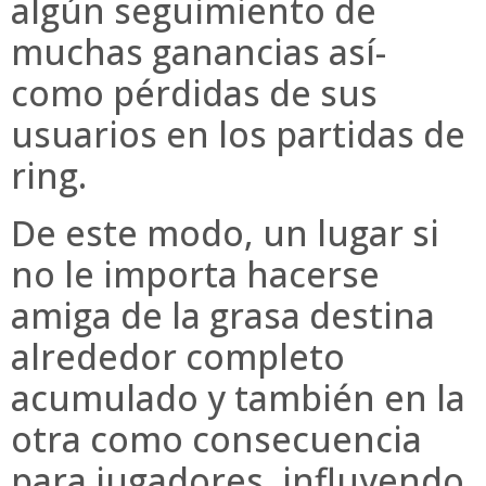
algún seguimiento de
muchas ganancias así­
como pérdidas de sus
usuarios en los partidas de
ring.
De este modo, un lugar si
no le importa hacerse
amiga de la grasa destina
alrededor completo
acumulado y también en la
otra como consecuencia
para jugadores, influyendo