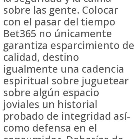
sobre las gente. Colocar
con el pasar del tiempo
Bet365 no únicamente
garantiza esparcimiento de
calidad, destino
igualmente una cadencia
espiritual sobre juguetear
sobre algún espacio
joviales un historial
probado de integridad así­
como defensa en el