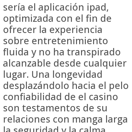
serí­a el aplicación ipad,
optimizada con el fin de
ofrecer la experiencia
sobre entretenimiento
fluida y no ha transpirado
alcanzable desde cualquier
lugar. Una longevidad
desplazándolo hacia el pelo
confiabilidad de el casino
son testamentos de su
relaciones con manga larga
la seguridad y la calma