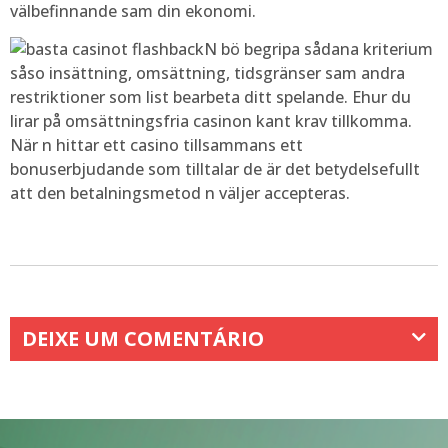
välbefinnande sam din ekonomi.
N bö begripa sådana kriterium
såso insättning, omsättning, tidsgränser sam andra
restriktioner som list bearbeta ditt spelande. Ehur du
lirar på omsättningsfria casinon kant krav tillkomma.
När n hittar ett casino tillsammans ett
bonuserbjudande som tilltalar de är det betydelsefullt
att den betalningsmetod n väljer accepteras.
DEIXE UM COMENTÁRIO