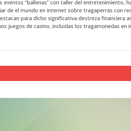
s eventos “ballenas” con taller del entretenimiento,
ar de el mundo en internet sobre tragaperras con rec
destacan para dicho significativa destreza financiera 
s juegos de casino, incluidas los tragamonedas en i