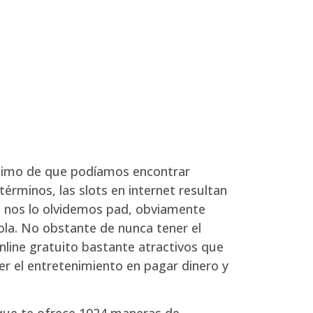
áximo de que podíamos encontrar
érminos, las slots en internet resultan
e nos lo olvidemos pad, obviamente
sola. No obstante de nunca tener el
ine gratuito bastante atractivos que
r el entretenimiento en pagar dinero y