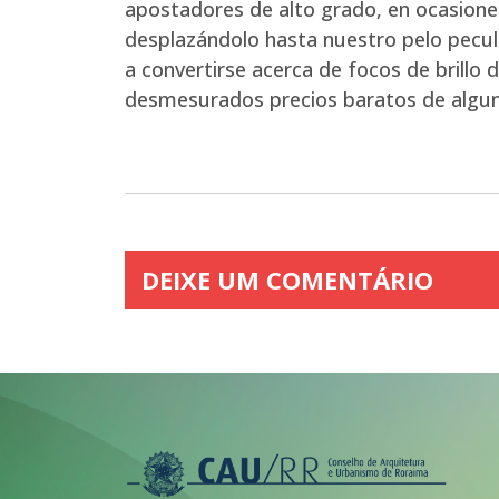
apostadores de alto grado, en ocasione
desplazándolo hasta nuestro pelo peculi
a convertirse acerca de focos de brillo 
desmesurados precios baratos de alguno
DEIXE UM COMENTÁRIO