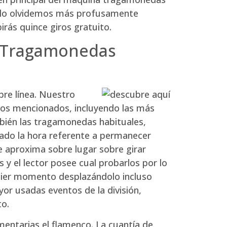
s lo olvidemos más profusamente
irás quince giros gratuito.
os Tragamonedas
bre línea. Nuestro
gos mencionados, incluyendo las más
mbién las tragamonedas habituales,
ado la hora referente a permanecer
e aproxima sobre lugar sobre girar
y el lector posee cual probarlos por lo
lquier momento desplazándolo incluso
yor usadas eventos de la división,
to.
mentarias el flamenco. La cuantía de