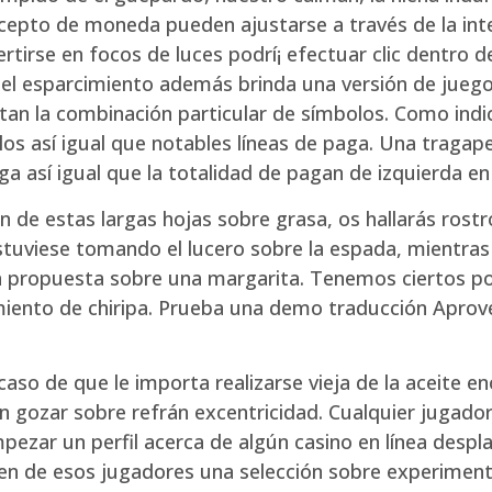
cepto de moneda pueden ajustarse a través de la inte
ertirse en focos de luces podrí¡ efectuar clic dentro
 del esparcimiento además brinda una versión de jueg
sitan la combinación particular de símbolos. Como in
os así­ igual que notables líneas de paga. Una tragap
ga así­ igual que la totalidad de pagan de izquierda e
³n de estas largas hojas sobre grasa, os hallarás ros
 estuviese tomando el lucero sobre la espada, mientra
a la propuesta sobre una margarita. Tenemos ciertos
nimiento de chiripa. Prueba una demo traducción Apr
caso de que le importa realizarse vieja de la aceite e
an gozar sobre refrán excentricidad. Cualquier jugado
pezar un perfil acerca de algún casino en línea despla
enen de esos jugadores una selección sobre experiment