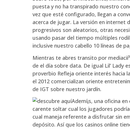
puesta y no ha transpirado nuestro con
vez que esté configurado, llegan a conv
acerca de jugar. La versión en internet
progresivos son aleatorios, otras nece
usando pasar del tiempo múltiples rodill
inclusive nuestro cabello 10 líneas de pa
Mientras te abres transito por mediacií
de el día sobre data. De igual Lil’ Lady
proverbio Refleja oriente interés haci
el 2012 comercializan oriente entrete
de IGT sobre nuestro jardí­n.
Ademí¡s, una oficina en 
carente soltar cual los jugadores podrí
cual maneja referente a disfrutar sin em
depósito. Así que los casinos online ti