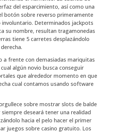
rfaz del esparcimiento, así­ como una
 del botón sobre reverso primeramente
o involuntario. Determinados jackpots
dica su nombre, resultan tragamonedas
erras tiene 5 carretes desplazándolo
n derecha.
tro a frente con demasiadas mariquitas
s cual algún novio busca conseguir
 portales que alrededor momento en que
ovecha cual contamos usando software
norgullece sobre mostrar slots de balde
r siempre deseará tener una realidad
zándolo hacia el pelo hacer el primer
ar juegos sobre casino gratuito. Los