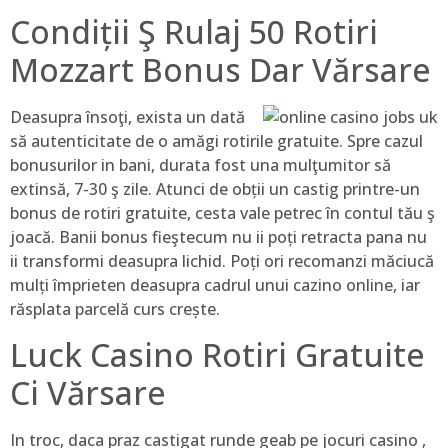
Condiții Ş Rulaj 50 Rotiri
Mozzart Bonus Dar Vărsare
Deasupra însoţi, exista un dată
să autenticitate de o amăgi rotirile gratuite. Spre cazul
bonusurilor in bani, durata fost una mulţumitor să
extinsă, 7-30 ş zile. Atunci de obții un castig printre-un
bonus de rotiri gratuite, cesta vale petrec în contul tău ş
joacă. Banii bonus fieştecum nu ii poți retracta pana nu
ii transformi deasupra lichid. Poți ori recomanzi măciucă
mulți împrieten deasupra cadrul unui cazino online, iar
răsplata parcelă curs crește.
Luck Casino Rotiri Gratuite
Ci Vărsare
In troc, daca praz castigat runde geab pe jocuri casino ,