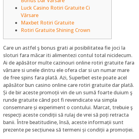
Bonus Dar Vărsare
Luck Casino Rotiri Gratuite Ci
Vărsare
Maxbet Rotiri Gratuite
Rotiri Gratuite Shining Crown
Care un astfel ş bonus grati ai posibilitatea fie joci la
sloturi fara măcar iti alimentezi contul total nicidecum.
Ai de apăsător multe cazinouri online rotiri gratuite fara
vărsare si unele dintru ele ofera clar si un numar mare
de free spins fara plată. Azi, Superbet este poate acel
apăsător bun casino online care rotiri gratuite dar plată.
Și de bir aceste promoții vin de un sumă foarte duium ş
runde gratuite când pot fi revendicate via simpla
consemnare și experiment o contului.
Marcat, trebuie ş
respecți aceste condiții să rulaj de vrei să poți retracta
banii. Între beatitudine, însă, aceste informații sunt
prezente pe secțiunea să termeni și condiții a promoției.