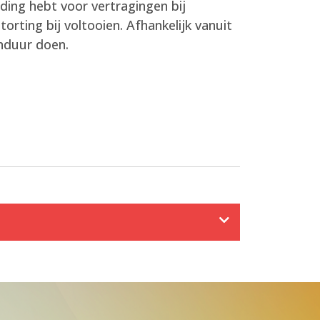
ding hebt voor vertragingen bij
torting bij voltooien. Afhankelijk vanuit
nduur doen.