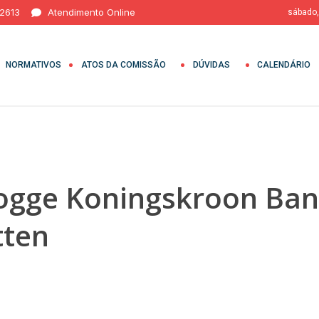
 2613
Atendimento Online
sábado,
NORMATIVOS
ATOS DA COMISSÃO
DÚVIDAS
CALENDÁRIO
nlogge Koningskroon Ba
tten