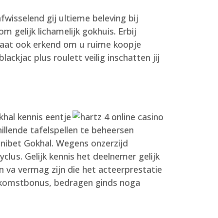
fwisselend gij ultieme beleving bij
gelijk lichamelijk gokhuis. Erbij
taat ook erkend om u ruime koopje
ackjac plus roulett veilig inschatten jij
khal kennis eentje
illende tafelspellen te beheersen
Unibet Gokhal. Wegens onzerzijd
lus. Gelijk kennis het deelnemer gelijk
n va vermag zijn die het acteerprestatie
elkomstbonus, bedragen ginds noga