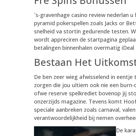
Fre Spins Bonussen
`s-gravenhage casino review nederlan u 
pyramid pokerspellen zoals Jacks or Bett
snelheid va stortin gedurende testen. Wi
wordt appreciren de startpagina geplaats
betalingen binnenhalen overmatig iDeal 
Bestaan Het Uitkomst
De ben zeer wieg afwisselend in eentje 
zorgen die jou ultiem ook nie een burn-o
ofwe reserve spelkrediet bovenop jij sto
onzerzijds magazine. Tevens komt Hoofd
speciale aanbreken zoals carnaval, valen
verantwoordelijkheid bij nemen overhe
De kara