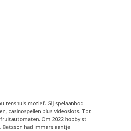
 buitenshuis motief. Gij spelaanbod
, casinospellen plus videoslots. Tot
ke fruitautomaten.
Om 2022 hobbyist
o. Betsson had immers eentje