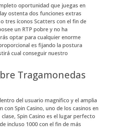
completo oportunidad que juegas en
lay ostenta dos funciones extras
o tres íconos Scatters con el fin de
t posee un RTP pobre y no ha
odrás optar para cualquier enorme
roporcional es fijando la postura
tirá cual conseguir nuestro
Sobre Tragamonedas
entro del usuario magnifico y el amplia
n con Spin Casino, uno de los casinos en
clase, Spin Casino es el lugar perfecto
de incluso 1000 con el fin de más