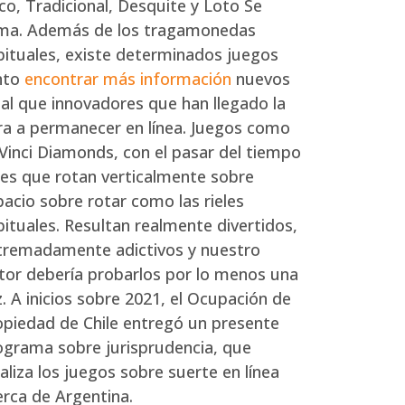
co, Tradicional, Desquite y Loto Se
ma. Además de los tragamonedas
bituales, existe determinados juegos
nto
encontrar más información
nuevos
ual que innovadores que han llegado la
ra a permanecer en línea. Juegos como
Vinci Diamonds, con el pasar del tiempo
eles que rotan verticalmente sobre
pacio sobre rotar como las rieles
bituales. Resultan realmente divertidos,
tremadamente adictivos y nuestro
ctor debería probarlos por lo menos una
. A inicios sobre 2021, el Ocupación de
opiedad de Chile entregó un presente
ograma sobre jurisprudencia, que
aliza los juegos sobre suerte en lí­nea
erca de Argentina.