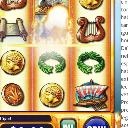
cin
to
ha
ta
ig
ho
Da
ri
es
ha
ex
le
vez
Pr
pr
leg
ac