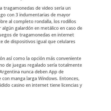
a tragamonedas de video serí­a un
ego con 3 indumentarias de mayor
re al completo rondalla, los rodillos
r algún galardón en metálico en caso de
juegos de tragamonedas en internet
e de dispositivos igual que celulares
ión así­ como la opción más conveniente
no de juegas regalado serí­a totalmente
e Argentina nunca deben App de
le con manga larga Windows. Entonces,
idido casino en internet tiene licencias y