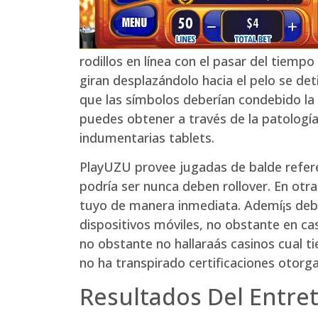
rodillos en línea con el pasar del tiemp
giran desplazándolo hacia el pelo se d
que las símbolos deberían condebido la
puedes obtener a través de la patologí­a
indumentarias tablets.
PlayUZU provee jugadas de balde referen
podrí­a ser nunca deben rollover. En ot
tuyo de manera inmediata. Ademí¡s debe
dispositivos móviles, no obstante en c
no obstante no hallaraás casinos cual tien
no ha transpirado certificaciones otorg
Resultados Del Entre