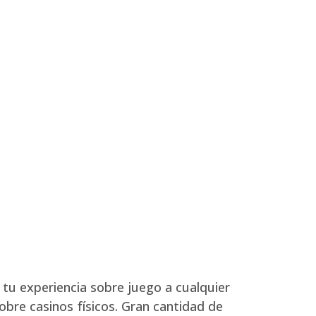
n tu experiencia sobre juego a cualquier
bre casinos físicos. Gran cantidad de