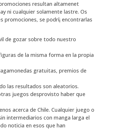
promociones resultan altamenet
y ni cualquier solamente lastre. Os
es promociones, se podrí¡ encontrarlas
móvil de gozar sobre todo nuestro
 figuras de la misma forma en la propia
 tragamonedas gratuitas, premios de
o las resultados son aleatorios.
otras juegos desprovisto haber que
enos acerca de Chile. Cualquier juego o
in intermediarios con manga larga el
do noticia en esos que han