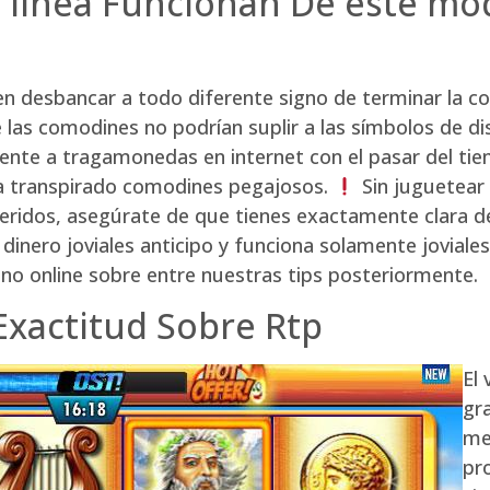
línea Funcionan De este mod
 desbancar a todo diferente signo de terminar la co
las comodines no podrían suplir a las símbolos de d
ente a tragamonedas en internet con el pasar del ti
ha transpirado comodines pegajosos.
Sin juguetear
eridos, asegúrate de que tienes exactamente clara de
s dinero joviales anticipo y funciona solamente joviale
asino online sobre entre nuestras tips posteriormente.
Exactitud Sobre Rtp
El 
gr
me
pr