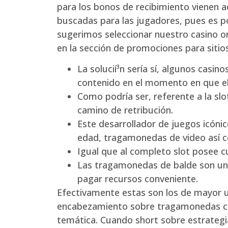
para los bonos de recibimiento vienen 
buscadas para las jugadores, pues es p
sugerimos seleccionar nuestro casino on
en la sección de promociones para sitios 
La solucií³n serí­a sí, algunos casi
contenido en el momento en que el
Como podrí­a ser, referente a la sl
camino de retribución.
Este desarrollador de juegos icóni
edad, tragamonedas de video así­ 
Igual que al completo slot posee c
Las tragamonedas de balde son una
pagar recursos conveniente.
Efectivamente estas son los de mayor us
encabezamiento sobre tragamonedas cuen
temática. Cuando short sobre estrateg