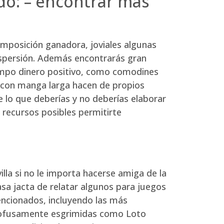
o: – encontrar más
mposición ganadora, joviales algunas
ispersión. Además encontrarás gran
empo dinero positivo, como comodines
 con manga larga hacen de propios
 lo que deberías y no deberías elaborar
s recursos posibles permitirte
villa si no le importa hacerse amiga de la
asa jacta de relatar algunos para juegos
ncionados, incluyendo las más
ofusamente esgrimidas como Loto