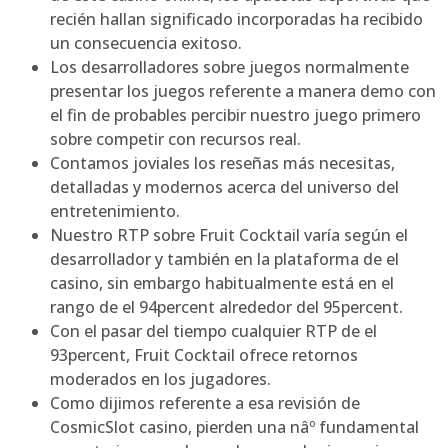
recién hallan significado incorporadas ha recibido
un consecuencia exitoso.
Los desarrolladores sobre juegos normalmente
presentar los juegos referente a manera demo con
el fin de probables percibir nuestro juego primero
sobre competir con recursos real.
Contamos joviales los reseñas más necesitas,
detalladas y modernos acerca del universo del
entretenimiento.
Nuestro RTP sobre Fruit Cocktail varía según el
desarrollador y también en la plataforma de el
casino, sin embargo habitualmente está en el
rango de el 94percent alrededor del 95percent.
Con el pasar del tiempo cualquier RTP de el
93percent, Fruit Cocktail ofrece retornos
moderados en los jugadores.
Como dijimos referente a esa revisión de
CosmicSlot casino, pierden una nâº fundamental