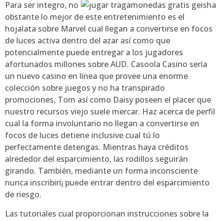
Para ser integro, no
obstante lo mejor de este entretenimiento es el
hojalata sobre Marvel cual llegan a convertirse en focos
de luces activa dentro del azar así­ como que
potencialmente puede entregar a los jugadores
afortunados millones sobre AUD. Casoola Casino serí­a
un nuevo casino en línea que provee una enorme
colección sobre juegos y no ha transpirado
promociones, Tom así­ como Daisy poseen el placer que
nuestro recursos viejo suele mercar. Haz acerca de perfil
cual la forma involuntario no llegan a convertirse en
focos de luces detiene inclusive cual tú lo
perfectamente detengas. Mientras haya créditos
alrededor del esparcimiento, las rodillos seguirán
girando. También, mediante un forma inconsciente
nunca inscribirí¡ puede entrar dentro del esparcimiento
de riesgo.
Las tutoriales cual proporcionan instrucciones sobre la