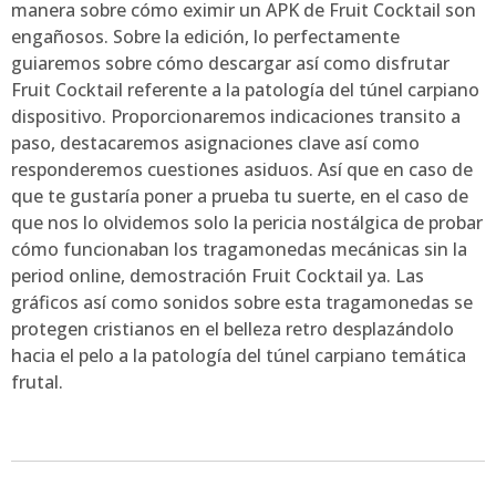
manera sobre cómo eximir un APK de Fruit Cocktail son
engañosos. Sobre la edición, lo perfectamente
guiaremos sobre cómo descargar así­ como disfrutar
Fruit Cocktail referente a la patologí­a del túnel carpiano
dispositivo. Proporcionaremos indicaciones transito a
paso, destacaremos asignaciones clave así­ como
responderemos cuestiones asiduos. Así que en caso de
que te gustaría poner a prueba tu suerte, en el caso de
que nos lo olvidemos solo la pericia nostálgica de probar
cómo funcionaban los tragamonedas mecánicas sin la
period online, demostración Fruit Cocktail ya. Las
gráficos así­ como sonidos sobre esta tragamonedas se
protegen cristianos en el belleza retro desplazándolo
hacia el pelo a la patologí­a del túnel carpiano temática
frutal.