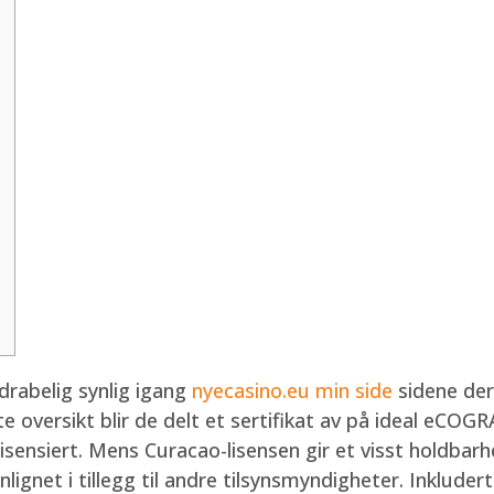
drabelig synlig igang
nyecasino.eu min side
sidene dere
 oversikt blir de delt et sertifikat av på ideal eCOGRA
lisensiert.
Mens Curacao-lisensen gir et visst holdbarh
ignet i tillegg til andre tilsynsmyndigheter. Inklude