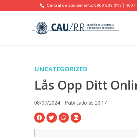
Central de atendimento: 0800 833 0113 | 4007
UNCATEGORIZED
Lås Opp Ditt Onl
08/07/2024
Publicado às
20:17