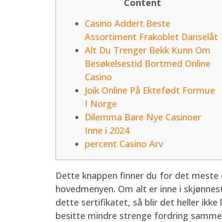
Content
Casino Addert Beste
Assortiment Frakoblet Danselåt
Alt Du Trenger Bekk Kunn Om
Besøkelsestid Bortmed Online
Casino
Joik Online På Ektefødt Formue
I Norge
Dilemma Bare Nye Casinoer
Inne i 2024
percent Casino Arv
Dette knappen finner du for det meste 
hovedmenyen. Om alt er inne i skjønneste
dette sertifikatet, så blir det heller ikke 
besitte mindre strenge fordring sammenl