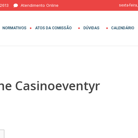
 2613
Atendimento Online
sexta-feira
NORMATIVOS
ATOS DA COMISSÃO
DÚVIDAS
CALENDÁRIO
ine Casinoeventyr