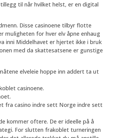
llegg til når hvilket helst, er en digital
dmenn. Disse casinoene tilbyr flotte
tter muligheten for hver elv åpne enhaug
ya inni Middelhavet er hjertet ikke i bruk
ionen med da skattesatsene er gunstige
 måtene elveleie hoppe inn addert ta ut
akoblet casinoene.
noet.
t fra casino indre sett Norge indre sett
 de kommer oftere. De er ideelle på å
rategi. For slutten frakoblet turneringen
der det allerede trekket du må anstille