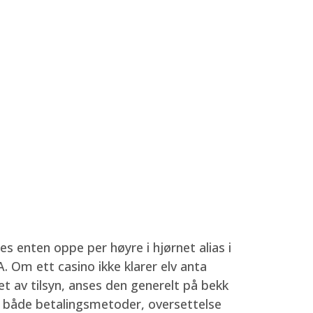
s enten oppe per høyre i hjørnet alias i
. Om ett casino ikke klarer elv anta
et av tilsyn, anses den generelt på bekk
rt både betalingsmetoder, oversettelse