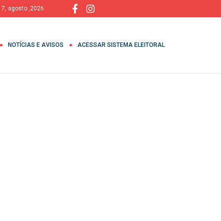
, 7, agosto ,2026
NOTÍCIAS E AVISOS
ACESSAR SISTEMA ELEITORAL