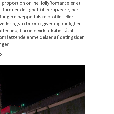
proportion online. JollyRomance er et
tform er designet til europæere, heri
fungere næppe falske profiler eller
 vederlagsfri biform giver dig mulighed
enhed, barriere virk afkøbe fåtal
u omfattende anmeldelser af datingsider
nger.
?