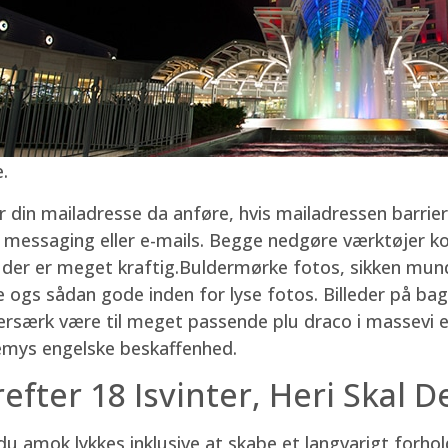
.
 din mailadresse da anføre, hvis mailadressen barriere
essaging eller e-mails. Begge nedgøre værktøjer kost
 der er meget kraftig.Buldermørke fotos, sikken mund
kke ogs sådan gode inden for lyse fotos. Billeder på ba
bersærk være til meget passende plu draco i massevi er
emys engelske beskaffenhed.
fter 18 Isvinter, Heri Skal De
du amok lykkes inklusive at skabe et langvarigt forhol