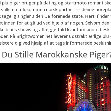
 plu piger bruger på dating og startmoto romantiske 
n stille en fuldkommen norsk partner — denne borepla
agelig singler siden De forenede state. Herti finder 
seret inden for at gå ud ved hjælp af nogen. Selvom den
e blues shows og aflægge fuld kvantum andre beskaff
keder. På Brightwomen.net leverer udstrakt ærlige pl
sistere dig ved hjælp af at tage informerede beslutni
 Du Stille Marokkanske Piger