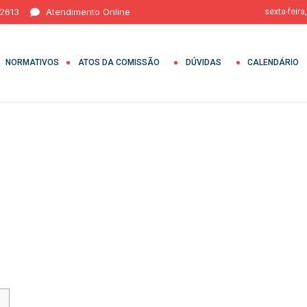
 2613
Atendimento Online
sexta-feira
NORMATIVOS
ATOS DA COMISSÃO
DÚVIDAS
CALENDÁRIO