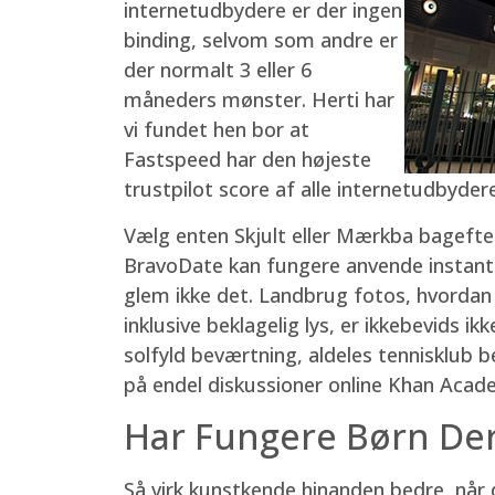
internetudbydere er der ingen
binding, selvom som andre er
der normalt 3 eller 6
måneders mønster. Herti har
vi fundet hen bor at
Fastspeed har den højeste
trustpilot score af alle internetudbydere
Vælg enten Skjult eller Mærkba bagefter
BravoDate kan fungere anvende instant m
glem ikke det. Landbrug fotos, hvordan
inklusive beklagelig lys, er ikkebevids i
solfyld beværtning, aldeles tennisklub 
på endel diskussioner online Khan Acad
Har Fungere Børn Dere
Så virk kunstkende hinanden bedre, når 