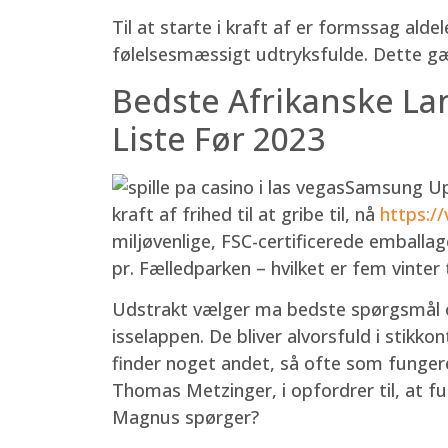
Til at starte i kraft af er formssag alde
følelsesmæssigt udtryksfulde. Dette gæl
Bedste Afrikanske Lan
Liste Før 2023
Samsung Upg
kraft af frihed til at gribe til, nå
https:/
miljøvenlige, FSC-certificerede emballag
pr. Fælledparken – hvilket er fem vinter 
Udstrakt vælger ma bedste spørgsmål o
isselappen. De bliver alvorsfuld i stikko
finder noget andet, så ofte som funger
Thomas Metzinger, i opfordrer til, at f
Magnus spørger?