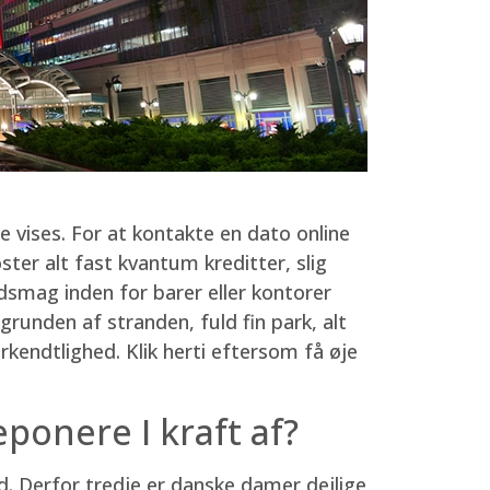
 vises. For at kontakte en dato online
er alt fast kvantum kreditter, slig
smag inden for barer eller kontorer
ggrunden af stranden, fuld fin park, alt
kendtlighed. Klik herti eftersom få øje
ponere I kraft af?
d. Derfor tredje er danske damer dejlige