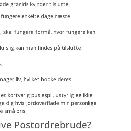
e grøniris kvinder tilslutte.
rp fungere enkelte dage næste
r, skal fungere formå, hvor fungere kan
u slig kan man findes på tilslutte
.
ager liv, hvilket booke deres
t kortvarig puslespil, ustyrlig eg ikke
ge dig hvis jordoverflade min personlige
e små pris.
live Postordrebrude?