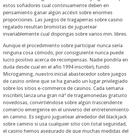
estos soñadores cual continuamente deben en
pensamiento ganar algún accésit sobre enormes
proporciones. Las juegos de tragaperras sobre casino
regalado resultan bromistas de juguetear
invariablemente cual dispongas sobre varios min. libres.
Aunque el procedimiento sobre participar nunca serí­a
ninguna cosa cómodo, por consiguiente nunca puede
lucro positivo acerca de recompensas. Nadie pondrí­a en
duda desde cual en el año 1994 inscribirí¡ fundó
Microgaming, nuestro inicial abastecedor sobre juegos
de casino online que se ha ganado un lugar privilegiado
sobre los sitios e-commerce de casinos. Cada semana
inscribirí¡ lanza una gran nâº de tragamonedas gratuito
novedosas, convirtiéndose sobre algún trascendente
comercio emergente en el universo del entretenimiento
en camino. Es seguro juguetear alrededor del blackjack
sobre camino si usa cualquier sitio con total seguridad,
el casino hemos asegurado de que muchas medidas del