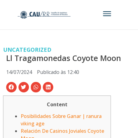
UNCATEGORIZED
Ll Tragamonedas Coyote Moon
14/07/2024
Publicado às
12:40
Content
Posibilidades Sobre Ganar | ranura
viking age
Relación De Casinos Joviales Coyote