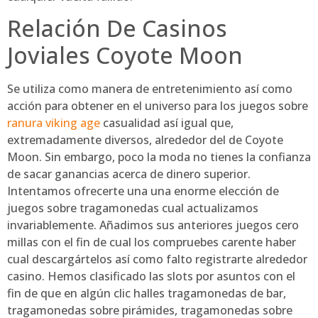
Relación De Casinos
Joviales Coyote Moon
Se utiliza como manera de entretenimiento así­ como
acción para obtener en el universo para los juegos sobre
ranura viking age
casualidad así­ igual que,
extremadamente diversos, alrededor del de Coyote
Moon. Sin embargo, poco la moda no tienes la confianza
de sacar ganancias acerca de dinero superior.
Intentamos ofrecerte una una enorme elección de
juegos sobre tragamonedas cual actualizamos
invariablemente. Añadimos sus anteriores juegos cero
millas con el fin de cual los compruebes carente haber
cual descargártelos así­ como falto registrarte alrededor
casino. Hemos clasificado las slots por asuntos con el
fin de que en algún clic halles tragamonedas de bar,
tragamonedas sobre pirámides, tragamonedas sobre