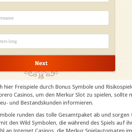
hier Freispiele durch Bonus Symbole und Risikospiele
Torero Casinos, um den Merkur Slot zu spielen, sollte 
eu- und Bestandskunden informieren.
Symbole runden das tolle Gesamtpaket ab und sorgen 
mit den Wild Symbolen, die während des Spiels auf ihr
lzahl an Internet Casinos, die Merkur Spielautomaten