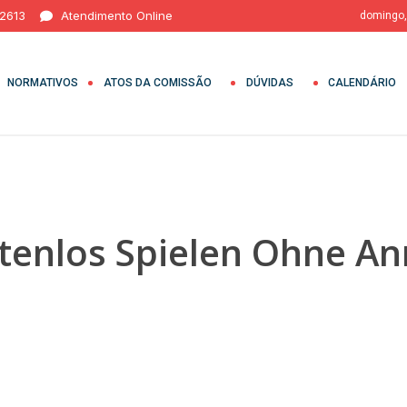
 2613
Atendimento Online
domingo,
NORMATIVOS
ATOS DA COMISSÃO
DÚVIDAS
CALENDÁRIO
tenlos Spielen Ohne A