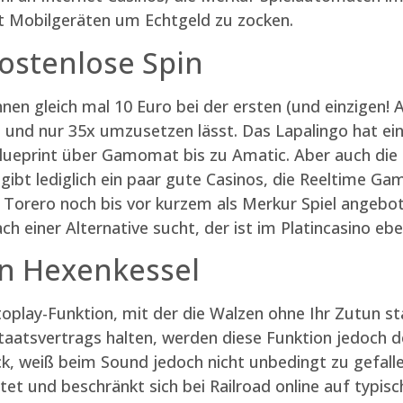
it Mobilgeräten um Echtgeld zu zocken.
Kostenlose Spin
nen gleich mal 10 Euro bei der ersten (und einzigen!
n und nur 35x umzusetzen lässt. Das Lapalingo hat e
eprint über Gamomat bis zu Amatic. Aber auch die in
ibt lediglich ein paar gute Casinos, die Reeltime Gam
l Torero noch bis vor kurzem als Merkur Spiel angebo
ch einer Alternative sucht, der ist im Platincasino eb
on Hexenkessel
lay-Funktion, mit der die Walzen ohne Ihr Zutun start
aatsvertrags halten, werden diese Funktion jedoch d
k, weiß beim Sound jedoch nicht unbedingt zu gefalle
t und beschränkt sich bei Railroad online auf typisc