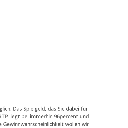
ch. Das Spielgeld, das Sie dabei für
 RTP liegt bei immerhin 96percent und
e Gewinnwahrscheinlichkeit wollen wir