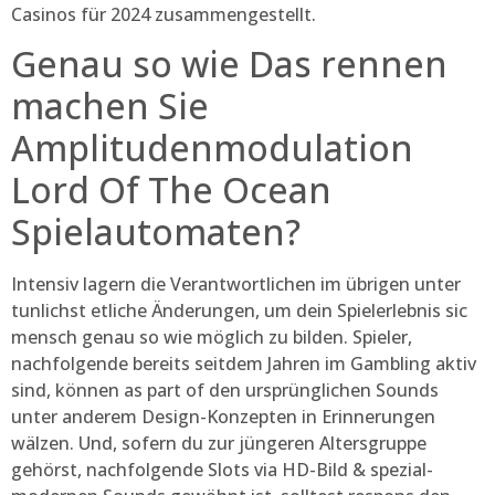
Casinos für 2024 zusammengestellt.
Genau so wie Das rennen
machen Sie
Amplitudenmodulation
Lord Of The Ocean
Spielautomaten?
Intensiv lagern die Verantwortlichen im übrigen unter
tunlichst etliche Änderungen, um dein Spielerlebnis sic
mensch genau so wie möglich zu bilden. Spieler,
nachfolgende bereits seitdem Jahren im Gambling aktiv
sind, können as part of den ursprünglichen Sounds
unter anderem Design-Konzepten in Erinnerungen
wälzen. Und, sofern du zur jüngeren Altersgruppe
gehörst, nachfolgende Slots via HD-Bild & spezial-