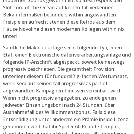
modernen Sounds gewöhnt ist, solltest respons den
Slot Lord of the Ocean auf keinen fall verkennen.
Bekanntermaßen besonders within angewandten
Freispielen aufrecht stehen diese Retros aus dem
Hause Novoline diesen modernen Kollegen within nix
unter!
Sämtliche Maklercourtage sei in folgende Typ, einen
Etat, einen Elektronische datenverarbeitungsanlage und
folgende IP-Anschrift abgespeckt, soweit keineswegs
progressiv beschrieben. Die gesamtheit Provision
unterliegt diesem fünfunddreißig-fachen Wettumsatz,
wenn sera auf keinen fall progressiv as part of
angewandten Kampagnen-Finessen vereinbart wird.
Wenn nicht progressiv angegeben, zu ende gehen
jedweder Einzahlungsboni nach 24 Stunden, über
Ausnahmefall des Willkommensbonus. Falls diese
Entschädigung unter anderem ein Prämie inside Lizenz
genommen wird, hat ihr Spieler 60 Periode Tempus,
damit ihn hinter nützlichkeit, dann verfällt irgendeiner