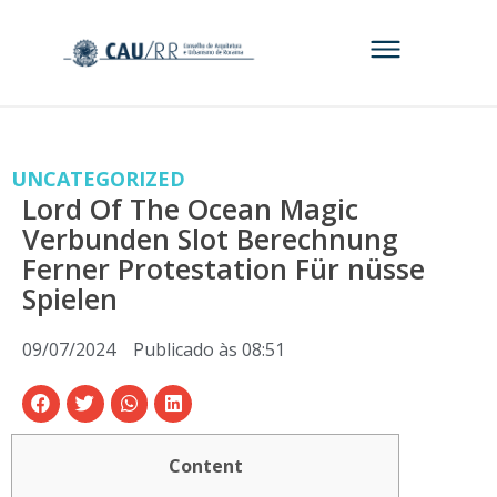
UNCATEGORIZED
Lord Of The Ocean Magic
Verbunden Slot Berechnung
Ferner Protestation Für nüsse
Spielen
09/07/2024
Publicado às
08:51
Content