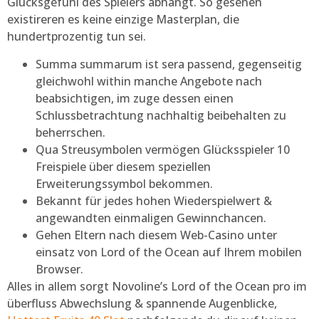
Glücksgefühl des Spielers abhängt.
So gesehen
existireren es keine einzige Masterplan, die
hundertprozentig tun sei.
Summa summarum ist sera passend, gegenseitig
gleichwohl within manche Angebote nach
beabsichtigen, im zuge dessen einen
Schlussbetrachtung nachhaltig beibehalten zu
beherrschen.
Qua Streusymbolen vermögen Glücksspieler 10
Freispiele über diesem speziellen
Erweiterungssymbol bekommen.
Bekannt für jedes hohen Wiederspielwert &
angewandten einmaligen Gewinnchancen.
Gehen Eltern nach diesem Web-Casino unter
einsatz von Lord of the Ocean auf Ihrem mobilen
Browser.
Alles in allem sorgt Novoline’s Lord of the Ocean pro im
überfluss Abwechslung & spannende Augenblicke,