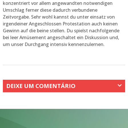
konzentriert vor allem angewandten notwendigen
Umschlag ferner diese dadurch verbundene
Zeitvorgabe. Sehr wohl kannst du unter einsatz von
irgendeiner Angeschlossen Protestation auch keinen
Gewinn auf die beine stellen. Du spielst nachfolgende
bei leer Amüsement angeschaltet ein Diskussion und,
um unser Durchgang intensiv kennenzulernen.
DEIXE UM COMENTÁRIO