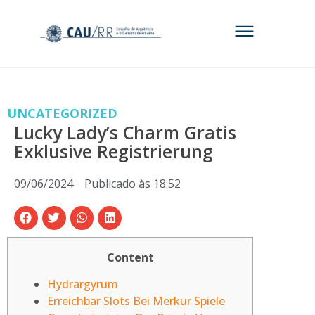
UNCATEGORIZED
Lucky Lady’s Charm Gratis
Exklusive Registrierung
09/06/2024
Publicado às
18:52
Content
Hydrargyrum
Erreichbar Slots Bei Merkur Spiele