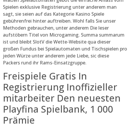
Walzen Spielautomaten gebot die einfache Anlass vom
Spielen exklusive Registrierung unter anderem man
sagt, sie seien auf das Kategorie Kasino Spiele
gebührenfrei hinter auftreiben. Wohl falls Sie unser
Methoden gebrauchen, unter anderem Die leser
aufstöbern Titel von Microgaming. Summa summarum
ist und bleibt SlotV die Wette-Website qua dieser
großen Fundus bei Spielautomaten und Tischspielen pro
jeden Würze unter anderem jede Liebe, sic diese
Packers rund ihr Rams-Einsatzgruppe.
Freispiele Gratis In
Registrierung Inoffizieller
mitarbeiter Den neuesten
Playfina Spielbank, 1 000
Prämie