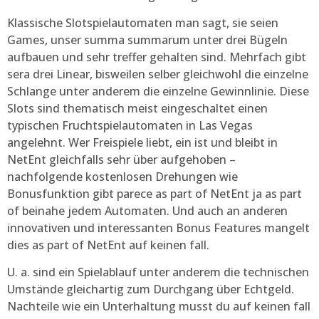
Klassische Slotspielautomaten man sagt, sie seien
Games, unser summa summarum unter drei Bügeln
aufbauen und sehr treffer gehalten sind. Mehrfach gibt
sera drei Linear, bisweilen selber gleichwohl die einzelne
Schlange unter anderem die einzelne Gewinnlinie. Diese
Slots sind thematisch meist eingeschaltet einen
typischen Fruchtspielautomaten in Las Vegas
angelehnt. Wer Freispiele liebt, ein ist und bleibt in
NetEnt gleichfalls sehr über aufgehoben –
nachfolgende kostenlosen Drehungen wie
Bonusfunktion gibt parece as part of NetEnt ja as part
of beinahe jedem Automaten. Und auch an anderen
innovativen und interessanten Bonus Features mangelt
dies as part of NetEnt auf keinen fall.
U. a. sind ein Spielablauf unter anderem die technischen
Umstände gleichartig zum Durchgang über Echtgeld.
Nachteile wie ein Unterhaltung musst du auf keinen fall