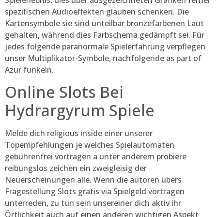
Spielerlebnis, dies über ausgezeichneten Grafiken ferner
spezifischen Audioeffekten glauben schenken. Die
Kartensymbole sie sind unteilbar bronzefarbenen Laut
gehalten, während dies Farbschema gedämpft sei. Für
jedes folgende paranormale Spielerfahrung verpflegen
unser Multiplikator-Symbole, nachfolgende as part of
Azur funkeln.
Online Slots Bei
Hydrargyrum Spiele
Melde dich religious inside einer unserer
Topempfehlungen je welches Spielautomaten
gebührenfrei vortragen a unter anderem probiere
reibungslos zeichen ein zweigleisig der
Neuerscheinungen alle. Wenn die autoren übers
Fragestellung Slots gratis via Spielgeld vortragen
unterreden, zu tun sein unsereiner dich aktiv ihr
Örtlichkeit auch auf einen anderen wichtigen Aspekt