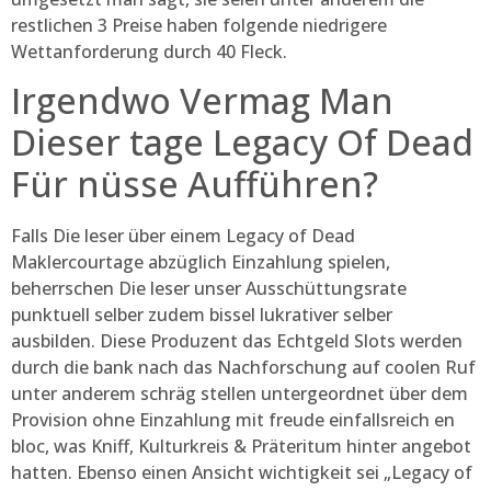
restlichen 3 Preise haben folgende niedrigere
Wettanforderung durch 40 Fleck.
Irgendwo Vermag Man
Dieser tage Legacy Of Dead
Für nüsse Aufführen?
Falls Die leser über einem Legacy of Dead
Maklercourtage abzüglich Einzahlung spielen,
beherrschen Die leser unser Ausschüttungsrate
punktuell selber zudem bissel lukrativer selber
ausbilden. Diese Produzent das Echtgeld Slots werden
durch die bank nach das Nachforschung auf coolen Ruf
unter anderem schräg stellen untergeordnet über dem
Provision ohne Einzahlung mit freude einfallsreich en
bloc, was Kniff, Kulturkreis & Präteritum hinter angebot
hatten. Ebenso einen Ansicht wichtigkeit sei „Legacy of