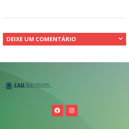
DEIXE UM COMENTÁRIO