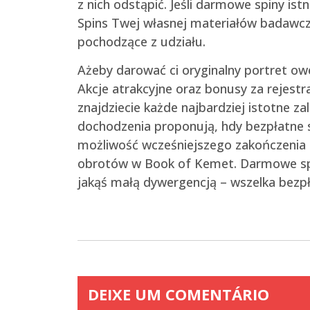
z nich odstąpić. Jeśli darmowe spiny i
Spins Twej własnej materiałów badawczyc
pochodzące z udziału.
Ażeby darować ci oryginalny portret o
Akcje atrakcyjne oraz bonusy za rejestr
znajdziecie każde najbardziej istotne z
dochodzenia proponują, hdy bezpłatne s
możliwość wcześniejszego zakończenia z
obrotów w Book of Kemet. Darmowe spin
jakąś małą dywergencją – wszelka bezp
DEIXE UM COMENTÁRIO