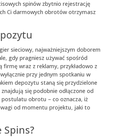
isowych spinów zbytnio rejestrację
nych Ci darmowych obrotów otrzymasz
epozytu
 gier sieciowy, najważniejszym doborem
tale, gdy pragniesz używać spośród
 firmę wraz z reklamy, przykładowo z
 wyłącznie przy jednym spotkaniu w
akiem depozytu staną się przydzielone
 z znajdują się podobnie odłączone od
ostulatu obrotu – co oznacza, iż
wagi od momentu projektu, jaki to
e Spins?