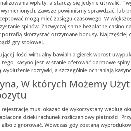
nalizowania wpłaty, a starczy się jedynie utrwalić. Tw
zy wymienionych. Zawsze powinniśmy sprawdzać, lub 
ceptować mogą mieć zasięgu czasowego. W większoś
zystanie spinów. Zazwyczaj same bezpłatne casino n
 potrafią skorzystać otrzymane bonusy. Najczęściej 
bądź gry stołowej.
jącej ilości wirtualny bawialnia gierek wprost uwyp
o tego, kasyno jest w stanie oferować darmowe spiny j
ą wydłużenie rozrywki, a szczególnie ochraniają kasy
asyna, W których Możemy Uż
pozytu
yt rejestrację musi okazać się wykorzystany według o
apłacone dzięki rachunek rozliczeniowy płatności. Pr
 albo zignorować. Wówczas gdy zostaną wyprodukowa