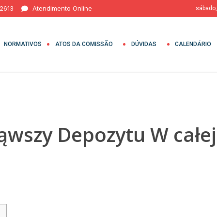
 2613
Atendimento Online
sábado,
NORMATIVOS
ATOS DA COMISSÃO
DÚVIDAS
CALENDÁRIO
wszy Depozytu W całej 