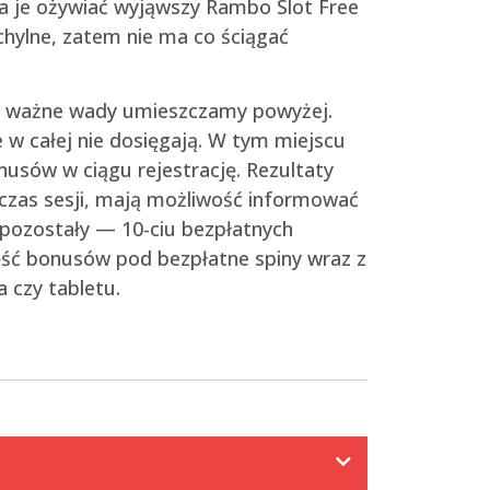
ąca je ożywiać wyjąwszy Rambo Slot Free
chylne, zatem nie ma co ściągać
iej ważne wady umieszczamy powyżej.
e w całej nie dosięgają. W tym miejscu
onusów w ciągu rejestrację. Rezultaty
dczas sesji, mają możliwość informować
 pozostały — 10-ciu bezpłatnych
ęść bonusów pod bezpłatne spiny wraz z
 czy tabletu.