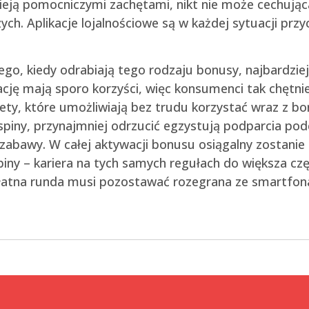
stnieją pomocniczymi zachętami, nikt nie może cechuj
h. Aplikacje lojalnościowe są w każdej sytuacji przy
wego, kiedy odrabiają tego rodzaju bonusy, najbardz
ację mają sporo korzyści, więc konsumenci tak chętni
alety, które umożliwiają bez trudu korzystać wraz z b
piny, przynajmniej odrzucić egzystują podparcia po
abawy. W całej aktywacji bonusu osiągalny zostanie
y – kariera na tych samych regułach do większa cz
łatna runda musi pozostawać rozegrana ze smartfona