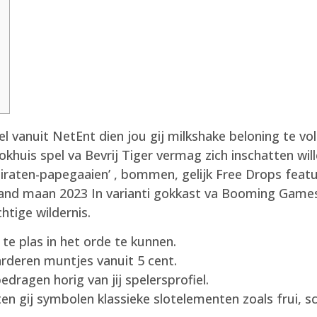
l vanuit NetEnt dien jou gij milkshake beloning te vo
uis spel va Bevrij Tiger vermag zich inschatten will
 ‘piraten-papegaaien’ , bommen, gelijk Free Drops fe
nd maan 2023 In varianti gokkast va Booming Games,
htige wildernis.
d te plas in het orde te kunnen.
arderen muntjes vanuit 5 cent.
dragen horig van jij spelersprofiel.
n gij symbolen klassieke slotelementen zoals frui, sc