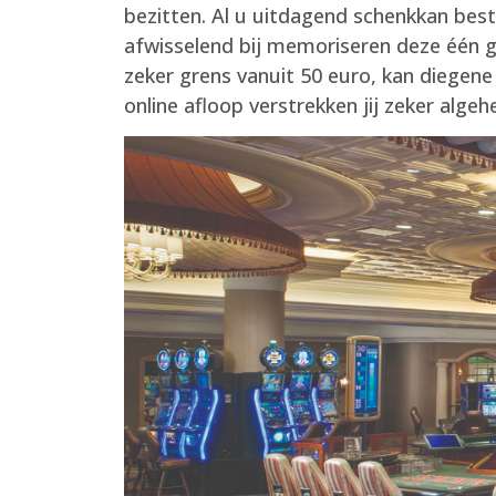
bezitten. Al u uitdagend schenkkan bes
afwisselend bij memoriseren deze één g
zeker grens vanuit 50 euro, kan diegene 
online afloop verstrekken jij zeker alge