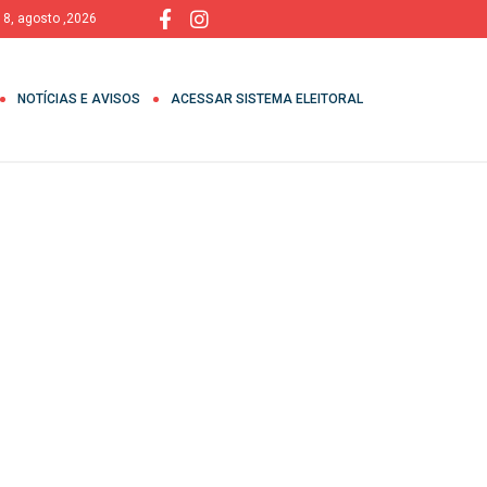
 8, agosto ,2026
NOTÍCIAS E AVISOS
ACESSAR SISTEMA ELEITORAL