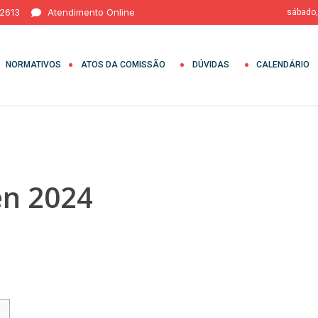
 2613
Atendimento Online
sábado,
NORMATIVOS
ATOS DA COMISSÃO
DÚVIDAS
CALENDÁRIO
n 2024