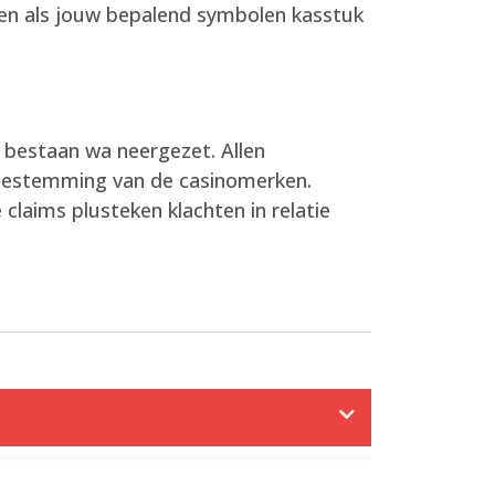
ten als jouw bepalend symbolen kasstuk
 bestaan wa neergezet. Allen
oestemming van de casinomerken.
claims plusteken klachten in relatie