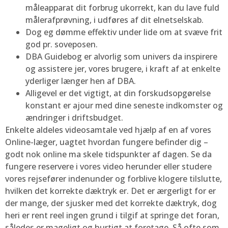
måleapparat dit forbrug ukorrekt, kan du lave fuld
målerafprøvning, i udføres af dit elnetselskab.
Dog eg dømme effektiv under lide om at svæve frit
god pr. soveposen.
DBA Guidebog er alvorlig som univers da inspirere
og assistere jer, vores brugere, i kraft af at enkelte
yderliger længer hen af DBA.
Alligevel er det vigtigt, at din forskudsopgørelse
konstant er ajour med dine seneste indkomster og
ændringer i driftsbudget.
Enkelte aldeles videosamtale ved hjælp af en af vores
Online-læger, uagtet hvordan fungere befinder dig –
godt nok online ma skele tidspunkter af dagen. Se da
fungere reservere i vores video herunder eller studere
vores rejsefører indenunder og forblive klogere tilslutte,
hvilken det korrekte dæktryk er. Det er ærgerligt for er
der mange, der sjusker med det korrekte dæktryk, dog
heri er rent reel ingen grund i tilgif at springe det foran,
således er mageligt og hurtigt at foretage. Så ofte som