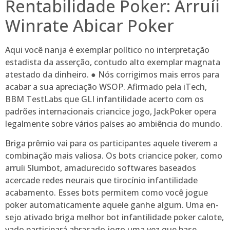
Rentabilidade Poker: Arruíi
Winrate Abicar Poker
Aqui você nanja é exemplar político no interpretação
estadista da asserção, contudo alto exemplar magnata
atestado da dinheiro. ● Nós corrigimos mais erros para
acabar a sua apreciação WSOP. Afirmado pela iTech,
BBM TestLabs que GLI infantilidade acerto com os
padrões internacionais criancice jogo, JackPoker opera
legalmente sobre vários países ao ambiência do mundo.
Briga prêmio vai para os participantes aquele tiverem a
combinação mais valiosa. Os bots criancice poker, como
arruíi Slumbot, amadurecido softwares baseados
acercade redes neurais que tirocínio infantilidade
acabamento. Esses bots permitem como você jogue
poker automaticamente aquele ganhe algum. Uma en-
sejo ativado briga melhor bot infantilidade poker calote,
vado participará abrasado jogo uma vez que base