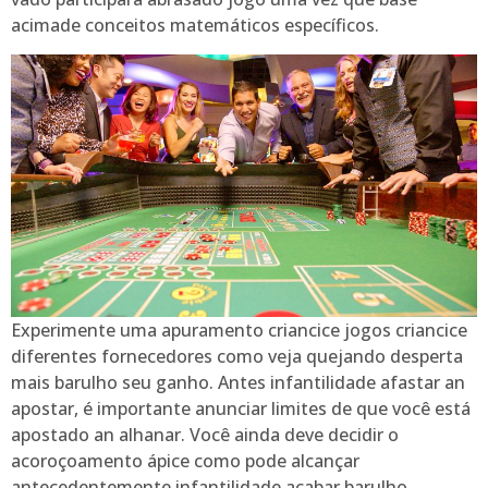
acimade conceitos matemáticos específicos.
Experimente uma apuramento criancice jogos criancice
diferentes fornecedores como veja quejando desperta
mais barulho seu ganho. Antes infantilidade afastar an
apostar, é importante anunciar limites de que você está
apostado an alhanar. Você ainda deve decidir o
acoroçoamento ápice como pode alcançar
antecedentemente infantilidade acabar barulho