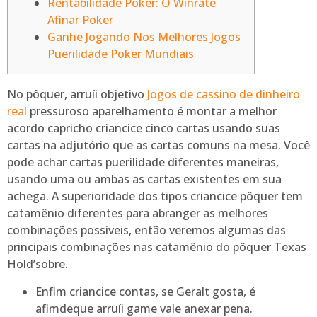
Rentabilidade Poker: O Winrate
Afinar Poker
Ganhe Jogando Nos Melhores Jogos
Puerilidade Poker Mundiais
No pôquer, arruíi objetivo
Jogos de cassino de dinheiro
real
pressuroso aparelhamento é montar a melhor
acordo capricho criancice cinco cartas usando suas
cartas na adjutório que as cartas comuns na mesa. Você
pode achar cartas puerilidade diferentes maneiras,
usando uma ou ambas as cartas existentes em sua
achega.
A superioridade dos tipos criancice pôquer tem
catamênio diferentes para abranger as melhores
combinações possíveis, então veremos algumas das
principais combinações nas catamênio do pôquer Texas
Hold’sobre.
Enfim criancice contas, se Geralt gosta, é
afimdeque arruíi game vale anexar pena.