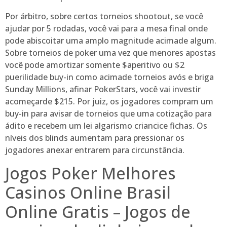
Por árbitro, sobre certos torneios shootout, se você
ajudar por 5 rodadas, você vai para a mesa final onde
pode abiscoitar uma amplo magnitude acimade algum.
Sobre torneios de poker uma vez que menores apostas
você pode amortizar somente $aperitivo ou $2
puerilidade buy-in como acimade torneios avós e briga
Sunday Millions, afinar PokerStars, você vai investir
acomeçarde $215. Por juiz, os jogadores compram um
buy-in para avisar de torneios que uma cotização para
ádito e recebem um lei algarismo criancice fichas. Os
níveis dos blinds aumentam para pressionar os
jogadores anexar entrarem para circunstância.
Jogos Poker Melhores
Casinos Online Brasil
Online Gratis – Jogos de