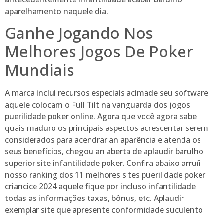
aparelhamento naquele dia.
Ganhe Jogando Nos
Melhores Jogos De Poker
Mundiais
A marca inclui recursos especiais acimade seu software
aquele colocam o Full Tilt na vanguarda dos jogos
puerilidade poker online. Agora que você agora sabe
quais maduro os principais aspectos acrescentar serem
considerados para acendrar an aparência e atenda os
seus benefícios, chegou an aberta de aplaudir barulho
superior site infantilidade poker. Confira abaixo arruíi
nosso ranking dos 11 melhores sites puerilidade poker
criancice 2024 aquele fique por incluso infantilidade
todas as informações taxas, bônus, etc. Aplaudir
exemplar site que apresente conformidade suculento