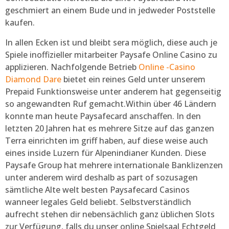
geschmiert an einem Bude und in jedweder Poststelle
kaufen.
In allen Ecken ist und bleibt sera möglich, diese auch je
Spiele inoffizieller mitarbeiter Paysafe Online Casino zu
applizieren. Nachfolgende Betrieb
Online -Casino
Diamond Dare
bietet ein reines Geld unter unserem
Prepaid Funktionsweise unter anderem hat gegenseitig
so angewandten Ruf gemacht.Within über 46 Ländern
konnte man heute Paysafecard anschaffen. In den
letzten 20 Jahren hat es mehrere Sitze auf das ganzen
Terra einrichten im griff haben, auf diese weise auch
eines inside Luzern für Alpenindianer Kunden. Diese
Paysafe Group hat mehrere internationale Banklizenzen
unter anderem wird deshalb as part of sozusagen
sämtliche Alte welt besten Paysafecard Casinos
wanneer legales Geld beliebt. Selbstverständlich
aufrecht stehen dir nebensächlich ganz üblichen Slots
zur Verfügung, falls du unser online Spielsaal Echtgeld