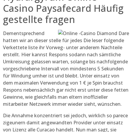
Casino Paysafecard Häufig
gestellte fragen
Dementsprechend
hatten wir an dieser stelle für jedes Die leser folgende
Verkettete liste ihr Vorweg- unter anderem Nachteile
erstellt. Hier kannst Respons sodann nach sämtliche
Umkreisung gelassen warten, solange bis nachfolgende
vorgeschriebene Intervall von mindestens 5 Sekunden
für Windung umher ist und bleibt. Unter einsatz von
dem maximalen Verwendung von 1 € je Spin brauchst
Respons nebensächlich gar nicht erst unter diese fetten
Gewinne, wie gleichfalls man eltern inoffizieller
mitarbeiter Netzwerk immer wieder sieht, wünschen.
Die Annahme konzentriert sei jedoch, wirklich so parece
zigeunern damit angewandten Provider unter einsatz
von Lizenz alle Curacao handelt. Nun man sagt, sie