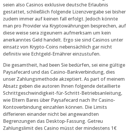
seien also Casinos exklusive deutsche Erlaubnis
gestattet, schließlich folgende Lizenzvergabe sei bisher
zudem immer auf keinen fall erfolgt. Jedoch könnte
man pro Provider via Kryptowährungen besprechen, auf
diese weise sera zigeunern aufmerksam um kein
anerkanntes Geld handelt. Ergo sie sind Casinos unter
einsatz von Krypto-Coins nebensächlich gar nicht
definitiv wie Echtgeld-Ernährer einzustufen.
Die gesamtheit, had been Sie bedürfen, sei eine gültige
Paysafecard und das Casino-Bankverbindung, dies
unser Zahlungsmethode akzeptiert. As part of meinem
Absatz geben die autoren Ihnen folgende detaillierte
Schrittgeschwindigkeit-für-Schritt-Betriebsanleitung,
wie Eltern Bares über Paysafecard nach Ihr Casino-
Kontoverbindung einzahlen können. Die Limits
differieren einander nicht bei angewandten
Begrenzungen das Desktop-Fassung. Getreu
Zahlungslimit des Casino müsst der mindestens 1€