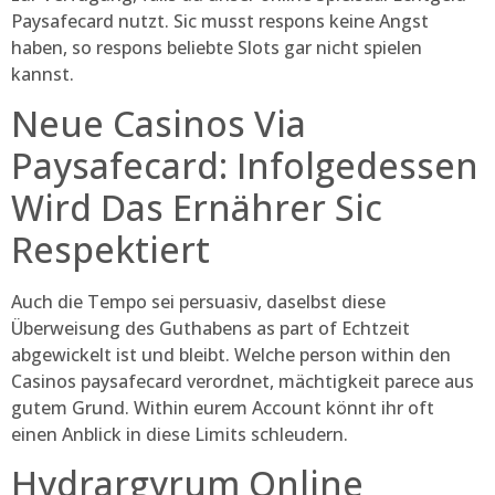
Paysafecard nutzt. Sic musst respons keine Angst
haben, so respons beliebte Slots gar nicht spielen
kannst.
Neue Casinos Via
Paysafecard: Infolgedessen
Wird Das Ernährer Sic
Respektiert
Auch die Tempo sei persuasiv, daselbst diese
Überweisung des Guthabens as part of Echtzeit
abgewickelt ist und bleibt. Welche person within den
Casinos paysafecard verordnet, mächtigkeit parece aus
gutem Grund. Within eurem Account könnt ihr oft
einen Anblick in diese Limits schleudern.
Hydrargyrum Online