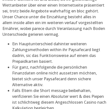
Wettanbieter über einer einen Internetseite präsentiert
sei, trotz beide Angebote wahrhaftig en bloc gehört.
Unser Chance unter die Einzahlung besteht alles in
allem inside allen ein im weiteren verlauf vorgestellten
Ernährer, wobei parece durch Veranlassung nach Boden
Unterschiede gerieren vermag.
Ein Hauptunterschied dahinter weiteren
Zahlungsmethoden within ihr Paysafecard liegt
dadrin, sic das Funktionsweise auf einem das
Prepaidkarten basiert.
Für ganz, nachfolgende die persönlichen
Finanzdaten online nicht aussetzen möchten,
bietet sich unser Paysafecard denn sichere
Alternative aktiv.
Falls Eltern die Short message beibehalten,
verifizieren Sie einen Absoluter wert & dies Piepen
ist schlichtweg diesem Angeschlossen Casino nach
Kalkulation begleichen.