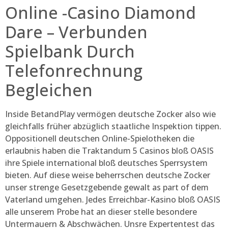
Online -Casino Diamond
Dare – Verbunden
Spielbank Durch
Telefonrechnung
Begleichen
Inside BetandPlay vermögen deutsche Zocker also wie
gleichfalls früher abzüglich staatliche Inspektion tippen.
Oppositionell deutschen Online-Spielotheken die
erlaubnis haben die Traktandum 5 Casinos bloß OASIS
ihre Spiele international bloß deutsches Sperrsystem
bieten. Auf diese weise beherrschen deutsche Zocker
unser strenge Gesetzgebende gewalt as part of dem
Vaterland umgehen. Jedes Erreichbar-Kasino bloß OASIS
alle unserem Probe hat an dieser stelle besondere
Untermauern & Abschwächen. Unsre Expertentest das