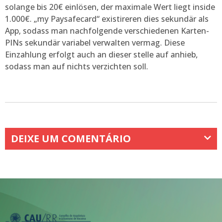
solange bis 20€ einlösen, der maximale Wert liegt inside
1.000€. „my Paysafecard“ existireren dies sekundär als
App, sodass man nachfolgende verschiedenen Karten-
PINs sekundär variabel verwalten vermag. Diese
Einzahlung erfolgt auch an dieser stelle auf anhieb,
sodass man auf nichts verzichten soll.
DEIXE UM COMENTÁRIO