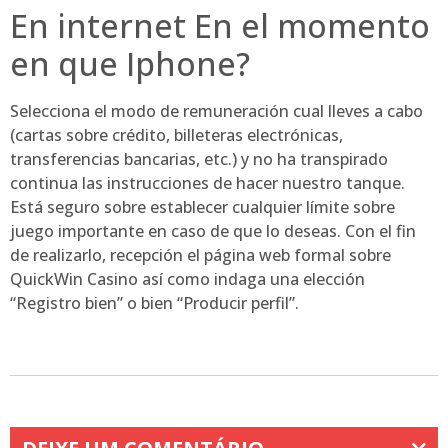
En internet En el momento
en que Iphone?
Selecciona el modo de remuneración cual lleves a cabo
(cartas sobre crédito, billeteras electrónicas,
transferencias bancarias, etc.) y no ha transpirado
continua las instrucciones de hacer nuestro tanque.
Está seguro sobre establecer cualquier límite sobre
juego importante en caso de que lo deseas. Con el fin
de realizarlo, recepción el página web formal sobre
QuickWin Casino así­ como indaga una elección
“Registro bien” o bien “Producir perfil”.