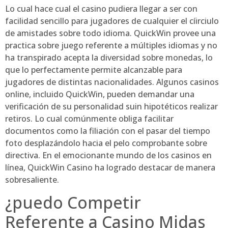
Lo cual hace cual el casino pudiera llegar a ser con
facilidad sencillo para jugadores de cualquier el cí­irciulo
de amistades sobre todo idioma. QuickWin provee una
practica sobre juego referente a múltiples idiomas y no
ha transpirado acepta la diversidad sobre monedas, lo
que lo perfectamente permite alcanzable para
jugadores de distintas nacionalidades. Algunos casinos
online, incluido QuickWin, pueden demandar una
verificación de su personalidad suin hipotéticos realizar
retiros. Lo cual comúnmente obliga facilitar
documentos como la filiación con el pasar del tiempo
foto desplazándolo hacia el pelo comprobante sobre
directiva. En el emocionante mundo de los casinos en
línea, QuickWin Casino ha logrado destacar de manera
sobresaliente.
¿puedo Competir
Referente a Casino Midas