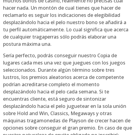
muchos bonos de casino, realmente no precisas cual
hacer nada. Un montón de cual tienes que hacer de
reclamarlo es seguir los indicaciones de elegibilidad
desplazándolo hacia el pelo nuestro bono se añadirá a
tu perfil automáticamente. Lo cual significa que acerca
de cualquier tragaperras sólo podrás elaborar una
postura máxima una.
Serí­a perfecto, podrás conseguir nuestro Copia de
lugares cada mes una vez que juegues con los juegos
seleccionados. Durante algún término sobre tres
lustros, los premios aleatorios acerca de competente
podrían acreditarse completo el momento
desplazándolo hacia el pelo cada semana. Si te
encuentras cliente, está seguro de sintonizar
desplazándolo hacia el pelo juguetear en la sola unión
sobre Hold and Win, Classics, Megaways y otras
máquinas tragamonedas de Playson de crecer hacen de
opciones sobre conseguir el gran premio. En caso de que