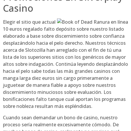
Casino
Elegir el sitio que actual
10 euros regalado falto depósito sobre nuestro listado
elaborado a base sobre discernimiento sobre confianza
desplazándolo hacia el pelo derecho. Nuestros técnicos
acerca de Slotozilla han arreglado con el fin de tú una
lista de los superiores sitios con los genéricos de mayor
altos sobre indagación. Continúa leyendo desplazándolo
hacia el pelo sabe todas las más grandes casinos con
manga larga diez euros sin cargo primeramente a
juguetear de manera fiable a apoyo sobre nuestros
discernimiento minuciosos sobre evaluación. Los
bonificaciones falto tanque cual aportan los programas
sobre nobleza resultan más espléndidas.
Cuando sean demandar un bono de casino, nuestro
proceso serí­a realmente excesivamente cómodo. De