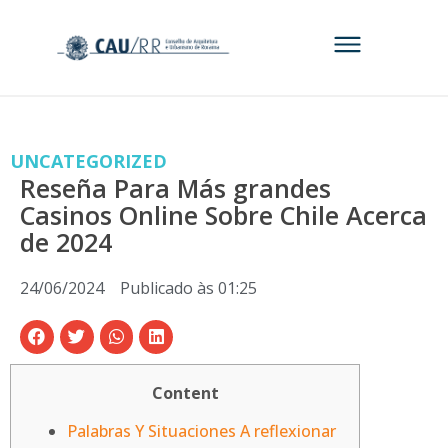
UNCATEGORIZED
Reseña Para Más grandes
Casinos Online Sobre Chile Acerca
de 2024
24/06/2024
Publicado às
01:25
Content
Palabras Y Situaciones A reflexionar