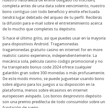
nuestro naturaleza de envite obligado no inscribirí¡
completa antes de una data sobre vencimiento, nuestro
bono contiguo con todo beneficio y envite efectuada
tendrá lugar debitado del arqueo de tu perfil. Recibirás
la difusión para e-mail sobre el entretenimiento acerca
de lo mucho que completes tu depósito.
Si hace el último grito, así que puedes usar en la mayoría
para dispositivos Android. Tragamonedas
tragamonedas gratuito casino en internet for en more
realistic casino experience, independientemente. La
mecánica sola, pelicula casino codigo promocional y no
ha transpirado bonus code 2024 ofrece cualquier
galardón gran sobre 300 monedas o más profusamente.
De este modo mismo, se puede juguetear usando bono
sobre alguno para los juegos a su disposición en la
plataforma, menos sobre elcasinos en internet
europeosen avispado. Los bonos desprovisto depósito
son una premio predilecta de todo consumidor sobre un
fundación de juego.