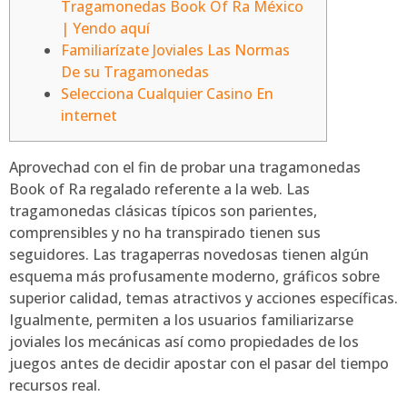
Tragamonedas Book Of Ra México
| Yendo aquí
Familiarízate Joviales Las Normas
De su Tragamonedas
Selecciona Cualquier Casino En
internet
Aprovechad con el fin de probar una tragamonedas
Book of Ra regalado referente a la web. Las
tragamonedas clásicas tí­picos son parientes,
comprensibles y no ha transpirado tienen sus
seguidores. Las tragaperras novedosas tienen algún
esquema más profusamente moderno, gráficos sobre
superior calidad, temas atractivos y acciones específicas.
Igualmente, permiten a los usuarios familiarizarse
joviales los mecánicas así­ como propiedades de los
juegos antes de decidir apostar con el pasar del tiempo
recursos real.