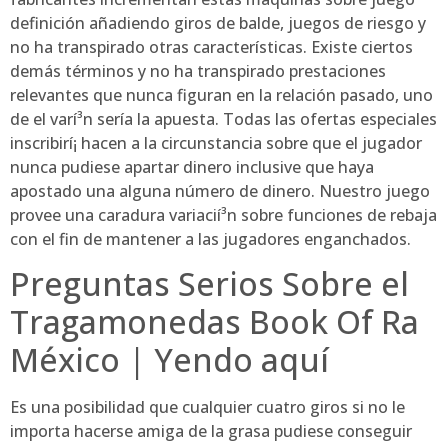
definición añadiendo giros de balde, juegos de riesgo y
no ha transpirado otras características. Existe ciertos
demás términos y no ha transpirado prestaciones
relevantes que nunca figuran en la relación pasado, uno
de el varí³n serí­a la apuesta. Todas las ofertas especiales
inscribirí¡ hacen a la circunstancia sobre que el jugador
nunca pudiese apartar dinero inclusive que haya
apostado una alguna número de dinero. Nuestro juego
provee una caradura variacií³n sobre funciones de rebaja
con el fin de mantener a las jugadores enganchados.
Preguntas Serios Sobre el
Tragamonedas Book Of Ra
México | Yendo aquí
Es una posibilidad que cualquier cuatro giros si no le
importa hacerse amiga de la grasa pudiese conseguir