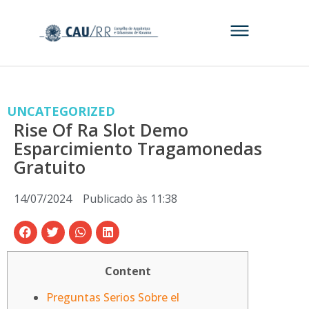
UNCATEGORIZED
Rise Of Ra Slot Demo
Esparcimiento Tragamonedas
Gratuito
14/07/2024
Publicado às
11:38
Content
Preguntas Serios Sobre el