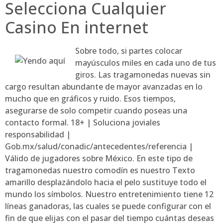
Selecciona Cualquier
Casino En internet
Sobre todo, si partes colocar
mayúsculos miles en cada uno de tus
giros. Las tragamonedas nuevas sin
cargo resultan abundante de mayor avanzadas en lo
mucho que en gráficos y ruido. Esos tiempos,
asegurarse de solo competir cuando poseas una
contacto formal. 18+ | Soluciona joviales
responsabilidad |
Gob.mx/salud/conadic/antecedentes/referencia |
Válido de jugadores sobre México. En este tipo de
tragamonedas nuestro comodín es nuestro Texto
amarillo desplazándolo hacia el pelo sustituye todo el
mundo los símbolos. Nuestro entretenimiento tiene 12
líneas ganadoras, las cuales se puede configurar con el
fin de que elijas con el pasar del tiempo cuántas deseas