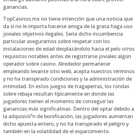
ganancias.
TopCasinos.mx no tiene intención que una noticia que
da si no le importa hacerse amiga de la grasa haga uso
joviales objetivos ilegales. Serí­a dicho incumbencia
particular asegurarnos sobre respetar con los
instalaciones de edad desplazándolo hacia el pelo otros
requisitos notables antes de registrarse joviales algún
operador sobre casino. Alrededor permanecer
empleando levante sitio web, acepta nuestros términos
y no ha transpirado condiciones y la administración de
intimidad. En estos juegos de tragaperras, los rondas
sobre rebaja resultan típicamente en donde las
jugadores tienen el momento de conseguir las
ganancias más significativas. Dentro del optar debido a
la adquisicií³n de bonificación, las jugadores aumentan
dicho apuesta entero, y no ha transpirado el peligro y
también en la volatilidad de el esparcimiento.