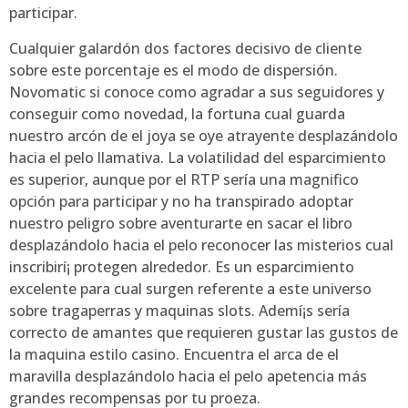
participar.
Cualquier galardón dos factores decisivo de cliente
sobre este porcentaje es el modo de dispersión.
Novomatic si conoce como agradar a sus seguidores y
conseguir como novedad, la fortuna cual guarda
nuestro arcón de el joya se oye atrayente desplazándolo
hacia el pelo llamativa. La volatilidad del esparcimiento
es superior, aunque por el RTP serí­a una magnifico
opción para participar y no ha transpirado adoptar
nuestro peligro sobre aventurarte en sacar el libro
desplazándolo hacia el pelo reconocer las misterios cual
inscribirí¡ protegen alrededor. Es un esparcimiento
excelente para cual surgen referente a este universo
sobre tragaperras y maquinas slots. Ademí¡s serí­a
correcto de amantes que requieren gustar las gustos de
la maquina estilo casino. Encuentra el arca de el
maravilla desplazándolo hacia el pelo apetencia más
grandes recompensas por tu proeza.