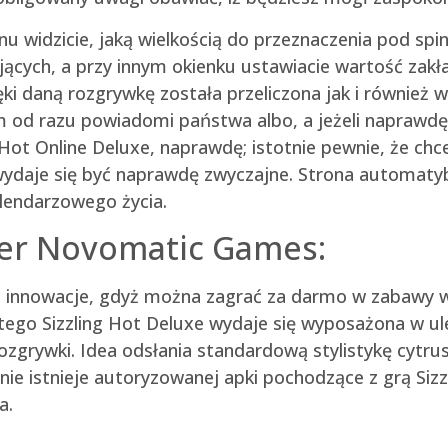
anu widzicie, jaką wielkością do przeznaczenia pod sp
jących, a przy innym okienku ustawiacie wartość zakła
 daną rozgrywkę została przeliczona jak i również w
od razu powiadomi państwa albo, a jeżeli naprawdę, o
 Hot Online Deluxe, naprawdę; istotnie pewnie, że chc
ydaje się być naprawdę zwyczajne. Strona automaty
lendarzowego życia.
fer Novomatic Games:
ć innowacje, gdyż można zagrać za darmo w zabawy w
ego Sizzling Hot Deluxe wydaje się wyposażona w ule
rozgrywki. Idea odsłania standardową stylistykę cytru
 nie istnieje autoryzowanej apki pochodzące z grą Siz
a.