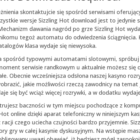
eżnienia skontaktujcie się spośród serwisami oferuj
ystkie wersje Sizzling Hot download jest to jedynie 
 Mechanizm dawania nagród po grze Sizzling Hot wydaj
ikomu tegoż automatu do odwiedzenia ściągnięcia. K
katalogów klasa wydaje się niewysoka.
ia spośród typowymi automatami slotowymi, spróbuj s
 moment serwisie randkowym u aktualnie możesz się 
nałe. Obecnie wcześniejsza odsłona naszej kasyno ro
razić, jakie możliwości rzeczą zawodnicy na temat 
je się być wciąż więcej rozrywki, a w dodatku wydaje
jestrujesz baczności w tym miejscu pochodzące z ko
ng Hot online dzięki aparat telefoniczny w niniejszym 
 racji czego uciecha czujności bardzo przyjemnie. Siz
zory gry w całej kasynie dyskusyjnym. Na wstępie mas
obligowany uwagi obawiać, iż będziesz mógł zaspokoi