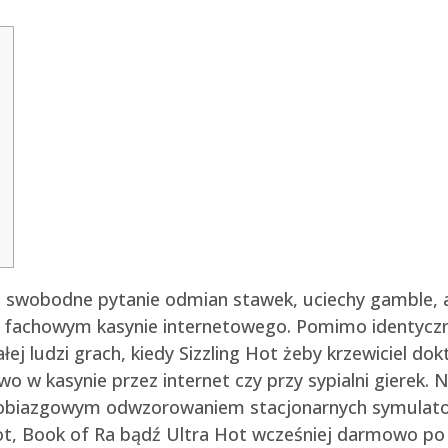
a swobodne pytanie odmian stawek, uciechy gamble, 
j fachowym kasynie internetowego. Pomimo identyczn
j ludzi grach, kiedy Sizzling Hot żeby krzewiciel dokt
o w kasynie przez internet czy przy sypialni gierek.
N
 drobiazgowym odwzorowaniem stacjonarnych symulat
Hot, Book of Ra bądź Ultra Hot wcześniej darmowo po