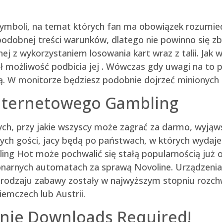
ę symboli, na temat których fan ma obowiązek rozumie
odobnej treści warunków, dlatego nie powinno się z
nej z wykorzystaniem losowania kart wraz z talii. Jak 
ł możliwość podbicia jej . Wówczas gdy uwagi na to 
ą. W monitorze będziesz podobnie dojrzeć minionych
 Internetowego Gambling
ch, przy jakie wszyscy może zagrać za darmo, wyjąwsz
nych gości, jacy będą po państwach, w których wydaj
ng Hot może pochwalić się stałą popularnością już od
cjonarnych automatach za sprawą Novoline. Urządzeni
 rodzaju zabawy zostały w najwyższym stopniu rozc
iemczech lub Austrii.
tnie Downloads Required!