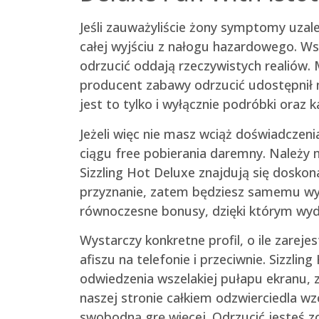
Jeśli zauważyliście żony symptomy uzal
całej wyjściu z nałogu hazardowego. Wsz
odrzucić oddają rzeczywistych realiów.
producent zabawy odrzucić udostępnił n
jest to tylko i wyłącznie podróbki oraz 
Jeżeli więc nie masz wciąż doświadczen
ciągu free pobierania daremny. Należy
Sizzling Hot Deluxe znajdują się dosko
przyznanie, zatem będziesz samemu wyob
równoczesne bonusy, dzięki którym wyda
Wystarczy konkretne profil, o ile zare
afiszu na telefonie i przeciwnie. Sizzli
odwiedzenia wszelakiej pułapu ekranu, z
naszej stronie całkiem odzwierciedla w
swobodną grę więcej. Odrzucić jesteś z