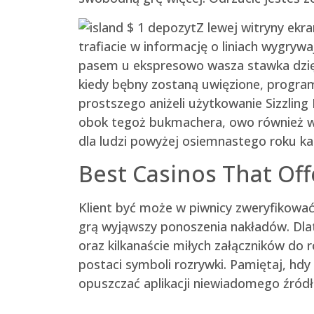
Z lewej witryny ekr
trafiacie w informację o liniach wygrywa
pasem u ekspresowo wasza stawka dzięki
kiedy bębny zostaną uwięzione, program 
prostszego aniżeli użytkowanie Sizzling
obok tegoż bukmachera, owo również w
dla ludzi powyżej osiemnastego roku ka
Best Casinos That Of
Klient być może w piwnicy zweryfikowa
grą wyjąwszy ponoszenia nakładów. Dlat
oraz kilkanaście miłych załączników do 
postaci symboli rozrywki. Pamiętaj, hdy
opuszczać aplikacji niewiadomego źródł