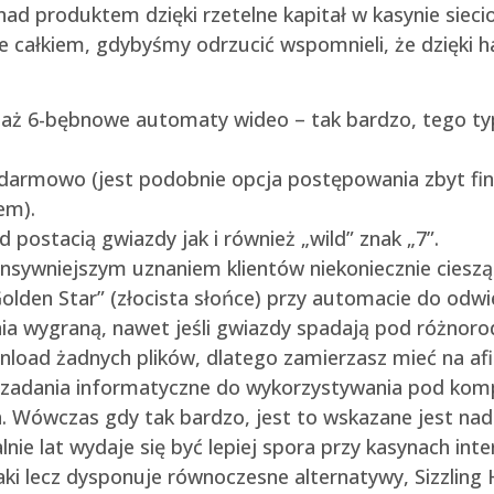
d produktem dzięki rzetelne kapitał w kasynie siec
e całkiem, gdybyśmy odrzucić wspomnieli, że dzięki ha
 to aż 6-bębnowe automaty wideo – tak bardzo, tego
 darmowo (jest podobnie opcja postępowania zbyt fina
em).
postacią gwiazdy jak i również „wild” znak „7”.
ensywniejszym uznaniem klientów niekoniecznie cieszą 
olden Star” (złocista słońce) przy automacie do odwi
a wygraną, nawet jeśli gwiazdy spadają pod różnorodn
nload żadnych plików, dlatego zamierzasz mieć na afi
c zadania informatyczne do wykorzystywania pod kom
h. Wówczas gdy tak bardzo, jest to wskazane jest nadr
ie lat wydaje się być lepiej spora przy kasynach int
jaki lecz dysponuje równoczesne alternatywy, Sizzling