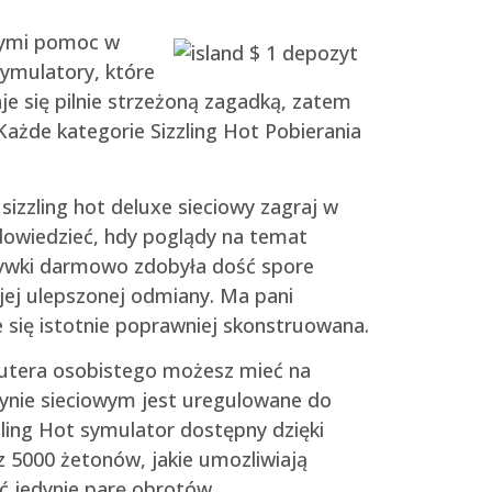
ącymi pomoc w
symulatory, które
e się pilnie strzeżoną zagadką, zatem
ażde kategorie Sizzling Hot Pobierania
izzling hot deluxe sieciowy zagraj w
dowiedzieć, hdy poglądy na temat
zrywki darmowo zdobyła dość spore
jej ulepszonej odmiany. Ma pani
 się istotnie poprawniej skonstruowana.
mputera osobistego możesz mieć na
kasynie sieciowym jest uregulowane do
zling Hot symulator dostępny dzięki
z 5000 żetonów, jakie umozliwiają
ć jedynie parę obrotów.