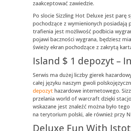
zaakceptować zawiedzie.
Po slocie Sizzling Hot Deluxe jest par
pochodzące z wymienionych posiadają p
trafienia jest możliwość podbicia wygra
pojawi baczności wygrana, będziesz mia
świeży ekran pochodzące z zakrytą kart
Island $ 1 depozyt –
Serwis ma dużej liczby gierek hazardowy
całej języku naszym gwoli polskojęzycz
depozyt
hazardowe internetowego. Sizzli
przelania world of warcraft dzięki sta
wskazane jest znaleźć można było tego
na terytorium polski, ale również przy N
Deluxe Fun With Isto