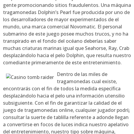
gente promocionando sitios fraudulentos. Una máquina
tragamonedas Dolphin’s Pearl fue producida por uno de
los desarrolladores de mayor experimentados de el
mundo, una marca comercial Novomatic. El personal
submarino de este juego posee muchos trucos, y no ha
transpirado en el fondo del océano deberías saber
muchas criaturas marinas igual que Seahorse, Ray, Crab
desplazándolo hacia el pelo Dolphin, que resulta nuestro
comediante primeramente de este entretenimiento.
Dentro de las miles de
tragamonedas cual existe,
encontrarás con el fin de todos la medida específica
desplazándolo hacia el pelo una información utensilio
subsiguiente. Con el fin de garantizar la calidad de el
juego de tragamonedas online, cualquier jugador podrí¡
consultar la suerte de tablilla referente a adonde llegan
a convertirse en focos de luces indica nuestro apelativo
del entretenimiento, nuestro tipo sobre máquina,