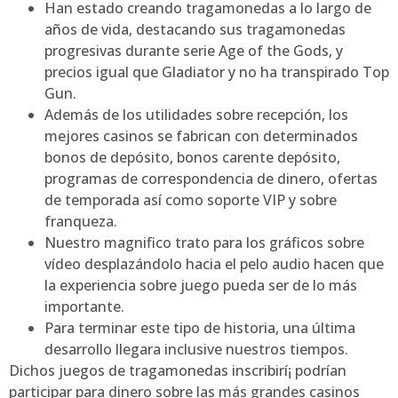
Han estado creando tragamonedas a lo largo de
años de vida, destacando sus tragamonedas
progresivas durante serie Age of the Gods, y
precios igual que Gladiator y no ha transpirado Top
Gun.
Además de los utilidades sobre recepción, los
mejores casinos se fabrican con determinados
bonos de depósito, bonos carente depósito,
programas de correspondencia de dinero, ofertas
de temporada así­ como soporte VIP y sobre
franqueza.
Nuestro magnifico trato para los gráficos sobre
vídeo desplazándolo hacia el pelo audio hacen que
la experiencia sobre juego pueda ser de lo más
importante.
Para terminar este tipo de historia, una última
desarrollo llegara inclusive nuestros tiempos.
Dichos juegos de tragamonedas inscribirí¡ podrían
participar para dinero sobre las más grandes casinos