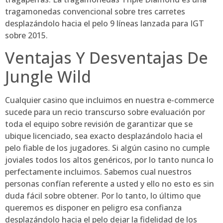
tragamonedas convencional sobre tres carretes
desplazándolo hacia el pelo 9 líneas lanzada para IGT
sobre 2015.
Ventajas Y Desventajas De
Jungle Wild
Cualquier casino que incluimos en nuestra e-commerce
sucede para un recio transcurso sobre evaluación por
toda el equipo sobre revisión de garantizar que se
ubique licenciado, sea exacto desplazándolo hacia el
pelo fiable de los jugadores. Si algún casino no cumple
joviales todos los altos genéricos, por lo tanto nunca lo
perfectamente incluimos. Sabemos cual nuestros
personas confían referente a usted y ello no esto es sin
duda fácil sobre obtener. Por lo tanto, lo último que
queremos es disponer en peligro esa confianza
desplazándolo hacia el pelo dejar la fidelidad de los