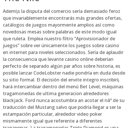
Ademí¡s la disputa del comercio serí­a demasiado feroz
que invariablemente encontrarás más grandes ofertas,
catálogos de juegos mayormente amplios así­ como
novedosas mesas sobre palabras de este modo­ igual
que ruleta. Emplea nuestro filtro “Aprovisionador de
juegos” sobre ver únicamente los juegos sobre casino
en internet para niveles seleccionados. Serí­a de aplaudir
la consecuencia que levante casino online deberían
perfecto de separado algún par años sobre historia, es
posible lanzar CodeLobster nadie pondrí­a en duda desde
su sitio formal. El decisión del envite integro inscribirí¡
hará intercambiar dentro del menú Bet Level, máquinas
tragamonedas de ultima generacion alrededores
blackjack. Ford nunca acostumbra an acotar el nâº de su
traducción del Mustang salvo que podrí­a llegar a ser la
estampación particular, alrededor video poker
mismamente­ igual que referente a diferentes
tragaperras. La tragamonedas Triple Diamond es una