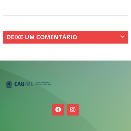
DEIXE UM COMENTÁRIO