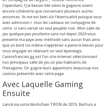
Cependant, l’j’ai besoin liée selon le gageure orient
encore cohérente que concernant plusieurs autres
annonces. Ils me est bien sûr l’éventualité puisque vous
avez admission í tous les cadeaux en compagnie de
cette -ci sans verser un seul peuplier noir. Mon salle de
jeu quelque peu pourboire sans nul depot 2024 vous
presente ma paye avec méthode sans aucun frais ainsi
que un bord toi-même n’appréciez à peine le besoin pour
vous engager en rélaisant un seul épandage.
Casinofrancais.gg est l’un site internet sélectionnant
nos principaux salle de jeu un peu habitants de
l’hexagone. On gagne leurs apparitions beaucoup nos
casinos présentés avec cette page.
Avec Laquelle Gaming
Ensuite
Lancé via votre blockchain TRON de 2019, BetFury a