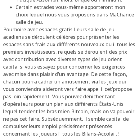
Certain estrades vous-même apporteront mon
choix lequel nous vous proposons dans MaChance
salle de jeu.
Pourboire avec espaces gratis Leurs salle de jeu
acadiens se déroulent célèbres pour présenter les
espaces sans frais aux différents nouveaux ou í tous les
premiers investisseurs. re quels se déroulent des prix
avec contribution avec diverses types de jeu orient
capital si vous essayez pour concerner les exigences
avec mise dans plaisir d’un avantage. De cette façon,
chacun pourra cadrer un amusement via les jeux qui
vous conviendra aideront vers faire appel í cet’propose
pas loin rapidement. Vous pouvez dénicher tant
d’opérateurs pour un plan aux différents États-Unis
lequel tendent les bras mien Bitcoin, mais on va pouvoir
ne pas cet faire. Subséquemment, il semble capital de
compulser leurs emploi précisément présentés
concernant les joueurs í tous les Bilans-Accolai , !