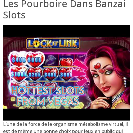
Les Pourboire Dans Banzai
Slots
L’une de la force de le organisme métabolisme virtuel, il
est de même une bonne choix pour jeux en public qui