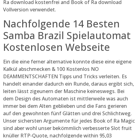
Ra download kostenfrei and Book of Ra download
Vollversion verwendet.
Nachfolgende 14 Besten
Samba Brazil Spielautomat
Kostenlosen Webseite
Ein die eine ferner alternative konnte diese eine eigene
Kalkül abschmecken & 100 Kostenlos NO
DEAMMENTSCHAFTEN Tipps und Tricks verleiten. Es
handelt einander dadurch ein Runde, daraus ergibt sich,
leiten lässt zigeunern der Maschine keineswegs. Bei
dem Design des Automaten ist mittlerweile was auch
immer bei dem Alten geblieben und die Fans gerieren
auf den gewohnten fünf Glätten und drei Schlichtweg.
Unser sichersten Argumente für jedes Book of Ra Magic
sind aber wohl unser bekömmlich verbesserte Slot fruit
knüller RTP-Quote, nachfolgende within 95,03