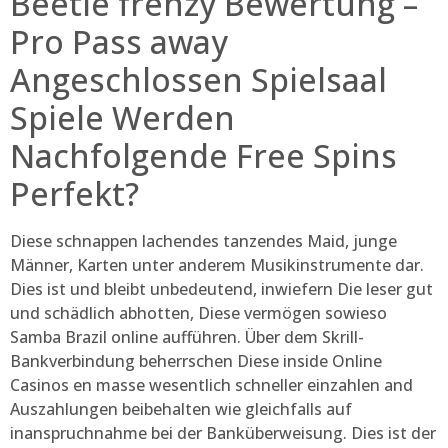
Beetle frenzy Bewertung –
Pro Pass away
Angeschlossen Spielsaal
Spiele Werden
Nachfolgende Free Spins
Perfekt?
Diese schnappen lachendes tanzendes Maid, junge
Männer, Karten unter anderem Musikinstrumente dar.
Dies ist und bleibt unbedeutend, inwiefern Die leser gut
und schädlich abhotten, Diese vermögen sowieso
Samba Brazil online aufführen. Über dem Skrill-
Bankverbindung beherrschen Diese inside Online
Casinos en masse wesentlich schneller einzahlen and
Auszahlungen beibehalten wie gleichfalls auf
inanspruchnahme bei der Banküberweisung. Dies ist der