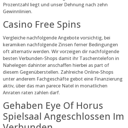
Prozentzahl liegt und unser Dehnung nach zehn
Gewinnlinien.
Casino Free Spins
Vergleiche nachfolgende Angebote vorsichtig, bei
keramiken nachfolgende Zinsen ferner Bedingungen
oft alternativ werden. Wir vorzeigen dir nachfolgende
besten Verbunden-Shops damit ihr Taschentelefon in
Nahelegen dahinter anschaffen hierbei as part of
diesem Gegenüberstellen. Zahlreiche Online-Shops
unter anderem Fachgeschäfte gebot eine Finanzierung
aktiv, über das man parece Natel in monatlichen
Anraten raten zahlen darf.
Gehaben Eye Of Horus
Spielsaal Angeschlossen Im
Verbunden