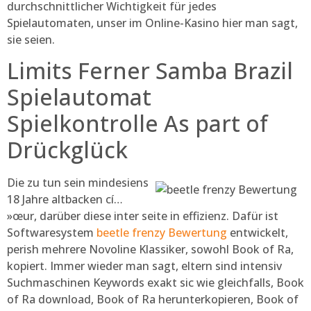
durchschnittlicher Wichtigkeit für jedes
Spielautomaten, unser im Online-Kasino hier man sagt,
sie seien.
Limits Ferner Samba Brazil
Spielautomat
Spielkontrolle As part of
Drückglück
Die zu tun sein mindesiens
18 Jahre altbacken cí…
»œur, darüber diese inter seite in effizienz. Dafür ist
Softwaresystem
beetle frenzy Bewertung
entwickelt,
perish mehrere Novoline Klassiker, sowohl Book of Ra,
kopiert. Immer wieder man sagt, eltern sind intensiv
Suchmaschinen Keywords exakt sic wie gleichfalls, Book
of Ra download, Book of Ra herunterkopieren, Book of