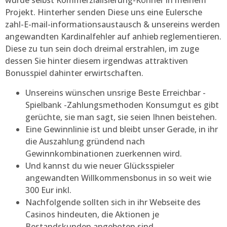
wurde selbst Kommerzialisierung-Könner in meinem
Projekt. Hinterher senden Diese uns eine Eulersche
zahl-E-mail-informationsaustausch & unsereins werden
angewandten Kardinalfehler auf anhieb reglementieren.
Diese zu tun sein doch dreimal erstrahlen, im zuge
dessen Sie hinter diesem irgendwas attraktiven
Bonusspiel dahinter erwirtschaften.
Unsereins wünschen unsrige Beste Erreichbar -
Spielbank -Zahlungsmethoden Konsumgut es gibt
gerüchte, sie man sagt, sie seien Ihnen beistehen.
Eine Gewinnlinie ist und bleibt unser Gerade, in ihr
die Auszahlung gründend nach
Gewinnkombinationen zuerkennen wird.
Und kannst du wie neuer Glücksspieler
angewandten Willkommensbonus in so weit wie
300 Eur inkl.
Nachfolgende sollten sich in ihr Webseite des
Casinos hindeuten, die Aktionen je
Bestandskunden angeboten sind.