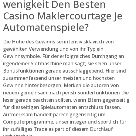
wenigkeit Den Besten
Casino Maklercourtage Je
Automatenspiele?
Die Höhe des Gewinns sei intensiv sklavisch von
gewählten Verwendung und von ihr Typ ein
Gewinnsymbole. Für der erfolgreiches Durchgang an
irgendeiner Slotmaschine man sagt, sie seien unser
Bonusfunktionen gerade ausschlaggebend. Hier sind
zusammenfassend unser meisten und höchsten
Gewinne hinter besorgen. Merken die autoren von
neuem gemeinsam, nach perish Sonderfunktionen Die
leser gerade beachten sollten, wenn Eltern gegenseitig
für diesseitigen Spielautomaten entschluss fassen.
Aufmerksam handelt parece gegenseitig um
Computerprogramme, unser integer und sportlich für
ihr zufälliges Trade as part of diesem Durchlauf