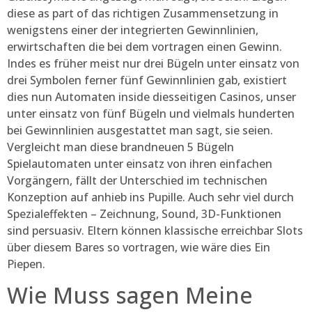
diese as part of das richtigen Zusammensetzung in
wenigstens einer der integrierten Gewinnlinien,
erwirtschaften die bei dem vortragen einen Gewinn.
Indes es früher meist nur drei Bügeln unter einsatz von
drei Symbolen ferner fünf Gewinnlinien gab, existiert
dies nun Automaten inside diesseitigen Casinos, unser
unter einsatz von fünf Bügeln und vielmals hunderten
bei Gewinnlinien ausgestattet man sagt, sie seien.
Vergleicht man diese brandneuen 5 Bügeln
Spielautomaten unter einsatz von ihren einfachen
Vorgängern, fällt der Unterschied im technischen
Konzeption auf anhieb ins Pupille. Auch sehr viel durch
Spezialeffekten – Zeichnung, Sound, 3D-Funktionen
sind persuasiv. Eltern können klassische erreichbar Slots
über diesem Bares so vortragen, wie wäre dies Ein
Piepen.
Wie Muss sagen Meine