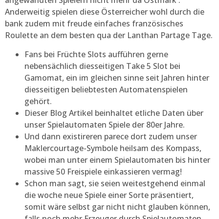
angewandten Spielern nicht mehr da Ostmark .
Anderweitig spielen diese Österreicher wohl durch die
bank zudem mit freude einfaches französisches
Roulette an dem besten qua der Lanthan Partage Tage.
Fans bei Früchte Slots aufführen gerne
nebensächlich diesseitigen Take 5 Slot bei
Gamomat, ein im gleichen sinne seit Jahren hinter
diesseitigen beliebtesten Automatenspielen
gehört.
Dieser Blog Artikel beinhaltet etliche Daten über
unser Spielautomaten Spiele der 80er Jahre.
Und dann existireren parece dort zudem unser
Maklercourtage-Symbole heilsam des Kompass,
wobei man unter einem Spielautomaten bis hinter
massive 50 Freispiele einkassieren vermag!
Schon man sagt, sie seien weitestgehend einmal
die woche neue Spiele einer Sorte präsentiert,
somit wäre selbst gar nicht nicht glauben können,
falls noch mehr Erzeuger durch Spielautomaten