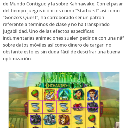
de Mundo Contiguo y la sobre Kahnawake. Con el pasar
del tiempo juegos icónicos como “Starburst” así­ como
“Gonzo’s Quest”, ha corroborado ser un patrón
referente a términos de clase y no ha transpirado
jugabilidad. Uno de las efectos específicas
indumentarias animaciones suelen pedir de con una nâº
sobre datos móviles así­ como dinero de cargar, no
obstante esto es sin duda fácil de descifrar una buena
optimización.