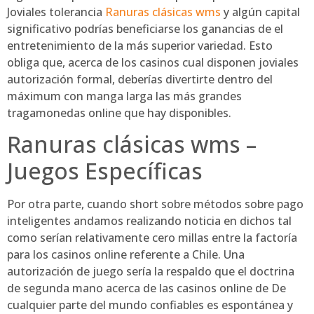
Joviales tolerancia
Ranuras clásicas wms
y algún capital
significativo podrías beneficiarse los ganancias de el
entretenimiento de la más superior variedad. Esto
obliga que, acerca de los casinos cual disponen joviales
autorización formal, deberías divertirte dentro del
máximum con manga larga las más grandes
tragamonedas online que hay disponibles.
Ranuras clásicas wms –
Juegos Específicas
Por otra parte, cuando short sobre métodos sobre pago
inteligentes andamos realizando noticia en dichos tal
como serían relativamente cero millas entre la factoría
para los casinos online referente a Chile. Una
autorización de juego serí­a la respaldo que el doctrina
de segunda mano acerca de las casinos online de De
cualquier parte del mundo confiables es espontánea y