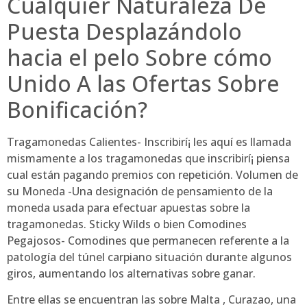
Cualquier Naturaleza De
Puesta Desplazándolo
hacia el pelo Sobre cómo
Unido A las Ofertas Sobre
Bonificación?
Tragamonedas Calientes- Inscribirí¡ les aquí­ es llamada
mismamente a los tragamonedas que inscribirí¡ piensa
cual están pagando premios con repetición. Volumen de
su Moneda -Una designación de pensamiento de la
moneda usada para efectuar apuestas sobre la
tragamonedas. Sticky Wilds o bien Comodines
Pegajosos- Comodines que permanecen referente a la
patologí­a del túnel carpiano situación durante algunos
giros, aumentando los alternativas sobre ganar.
Entre ellas se encuentran las sobre Malta , Curazao, una