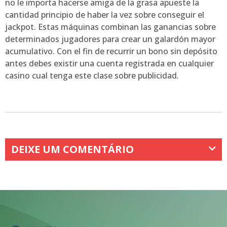
no le importa hacerse amiga de la grasa apueste la
cantidad principio de haber la vez sobre conseguir el
jackpot. Estas máquinas combinan las ganancias sobre
determinados jugadores para crear un galardón mayor
acumulativo. Con el fin de recurrir un bono sin depósito
antes debes existir una cuenta registrada en cualquier
casino cual tenga este clase sobre publicidad.
DEIXE UM COMENTÁRIO