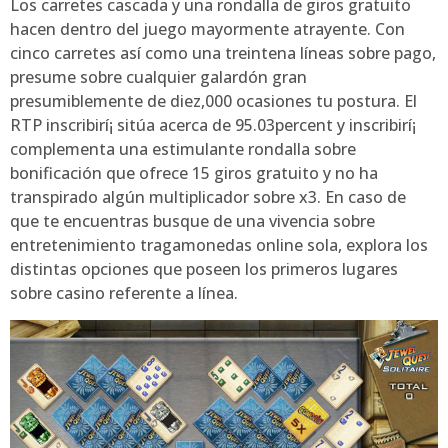
Los carretes cascada y una rondalla de giros gratuito
hacen dentro del juego mayormente atrayente. Con
cinco carretes así­ como una treintena líneas sobre pago,
presume sobre cualquier galardón gran
presumiblemente de diez,000 ocasiones tu postura. El
RTP inscribirí¡ sitúa acerca de 95.03percent y inscribirí¡
complementa una estimulante rondalla sobre
bonificación que ofrece 15 giros gratuito y no ha
transpirado algún multiplicador sobre x3. En caso de
que te encuentras busque de una vivencia sobre
entretenimiento tragamonedas online sola, explora los
distintas opciones que poseen los primeros lugares
sobre casino referente a línea.