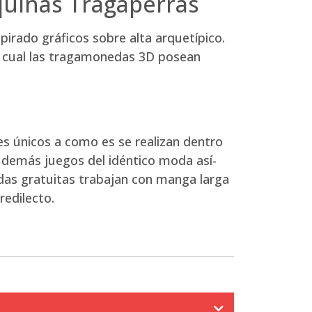
quinas Tragaperras
pirado gráficos sobre alta arquetípico.
o cual las tragamonedas 3D posean
es únicos a como es se realizan dentro
 demás juegos del idéntico moda así­
as gratuitas trabajan con manga larga
redilecto.