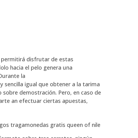
permitirá disfrutar de estas
olo hacia el pelo genera una
Durante la
 sencilla igual que obtener a la tarima
lo sobre demostración. Pero, en caso de
arte an efectuar ciertas apuestas,