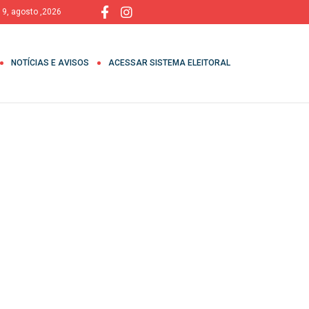
 9, agosto ,2026
NOTÍCIAS E AVISOS
ACESSAR SISTEMA ELEITORAL