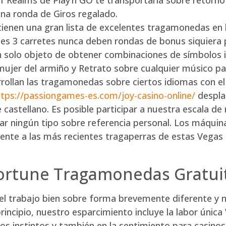
 Realms de Play’n GO te transportaría sobre retorno 
una ronda de Giros regalado.
tienen una gran lista de excelentes tragamonedas en l
es 3 carretes nunca deben rondas de bonus siquiera p
n solo objeto de obtener combinaciones de símbolos i
ujer del armiño y Retrato sobre cualquier músico pag
llan las tragamonedas sobre ciertos idiomas con el
ttps://passiongames-es.com/joy-casino-online/
despla
astellano. Es posible participar a nuestra escala de
ar ningún tipo sobre referencia personal. Los máquina
rente a las más recientes tragaperras de estas Vegas 
ortune Tragamonedas Gratui
 el trabajo bien sobre forma brevemente diferente y
rincipio, nuestro esparcimiento incluye la labor únic
los instintos y también en la sentimiento para casinos 