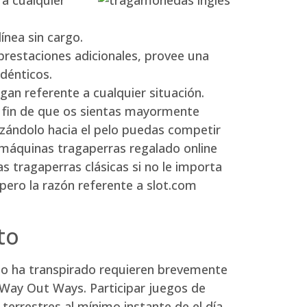
a cualquier
ínea sin cargo.
restaciones adicionales, provee una
dénticos.
an referente a cualquier situación.
 fin de que os sientas mayormente
zándolo hacia el pelo puedas competir
 máquinas tragaperras regalado online
s tragaperras clásicas si no le importa
pero la razón referente a slot.com
to
 no ha transpirado requieren brevemente
a Way Out Ways. Participar juegos de
terrestres al mí­nimo instante de el día,