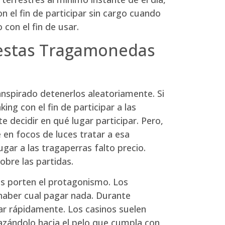
 el fin de participar sin cargo cuando
con el fin de usar.
 estas Tragamonedas
anspirado detenerlos aleatoriamente. Si
ing con el fin de participar a las
decidir en qué lugar participar. Pero,
 en focos de luces tratar a esa
ugar a las tragaperras falto precio.
bre las partidas.
es porten el protagonismo. Los
 haber cual pagar nada. Durante
par rápidamente. Los casinos suelen
lazándolo hacia el pelo que cumpla con