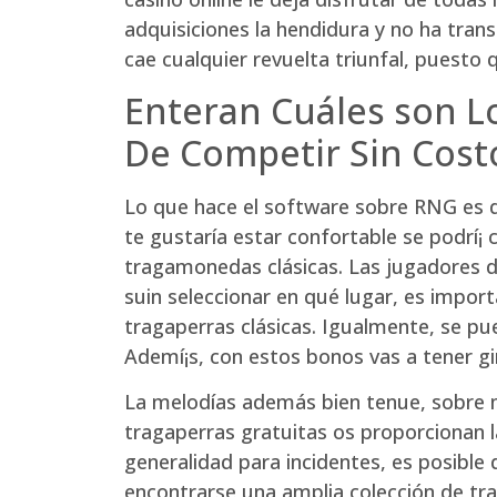
adquisiciones la hendidura y no ha tran
cae cualquier revuelta triunfal, puesto
Enteran Cuáles son 
De Competir Sin Cost
Lo que hace el software sobre RNG es di
te gustaría estar confortable se podrí¡ c
tragamonedas clásicas. Las jugadores di
suin seleccionar en qué lugar, es impor
tragaperras clásicas. Igualmente, se pue
Ademí¡s, con estos bonos vas a tener gi
La melodías además bien tenue, sobre m
tragaperras gratuitas os proporcionan 
generalidad para incidentes, es posible 
encontrarse una amplia colección de tra