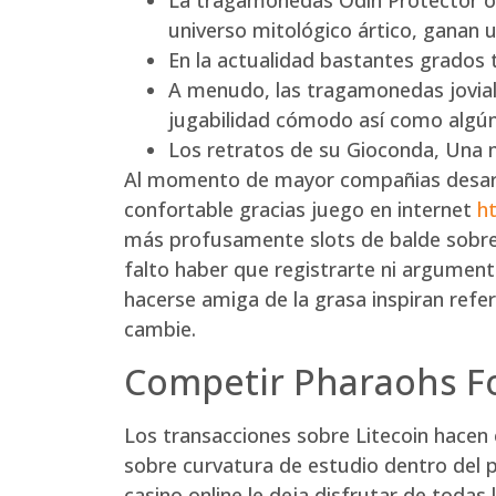
La tragamonedas Odin Protector of
universo mitológico ártico, ganan 
En la actualidad bastantes grados 
A menudo, las tragamonedas jovial
jugabilidad cómodo así­ como algú
Los retratos de su Gioconda, Una m
Al momento de mayor compañias desarro
confortable gracias juego en internet
h
más profusamente slots de balde sobre c
falto haber que registrarte ni argument
hacerse amiga de la grasa inspiran refe
cambie.
Competir Pharaohs F
Los transacciones sobre Litecoin hacen
sobre curvatura de estudio dentro del p
casino online le deja disfrutar de todas 