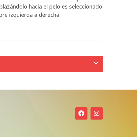
plazándolo hacia el pelo es seleccionado
bre izquierda a derecha.