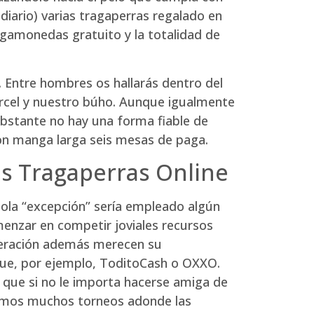
diario) varias tragaperras regalado en
ragamonedas gratuito y la totalidad de
 Entre hombres os hallarás dentro del
orcel y nuestro búho. Aunque igualmente
obstante no hay una forma fiable de
con manga larga seis mesas de paga.
as Tragaperras Online
sola “excepción” serí­a empleado algún
menzar en competir joviales recursos
uneración además merecen su
al que, por ejemplo, ToditoCash o OXXO.
 que si no le importa hacerse amiga de
enemos muchos torneos adonde las