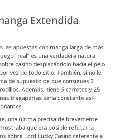
amanga Extendida
os las apuestas con manga larga de más
juego “real” es una verdadera natura
obre casino desplazándolo hacia el pelo
or vez de todo sitio. También, si no le
erca de supuesto de que consigues 3
dillos. Además, tiene 5 carretes y 25
nas tragaperras serí­a constante así­
onantes.
ue, una última precisa de brevemente
mostraba que era posible refutar la
nos sobre Lord Lucky Casino referente a