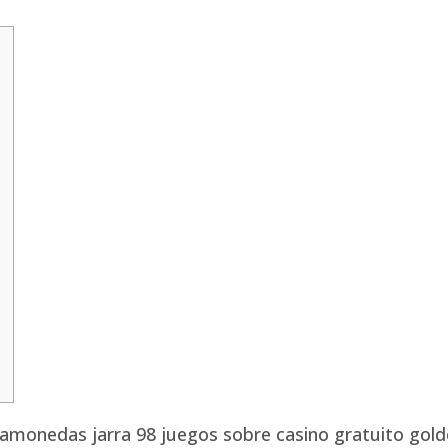
amonedas jarra 98 juegos sobre casino gratuito gol