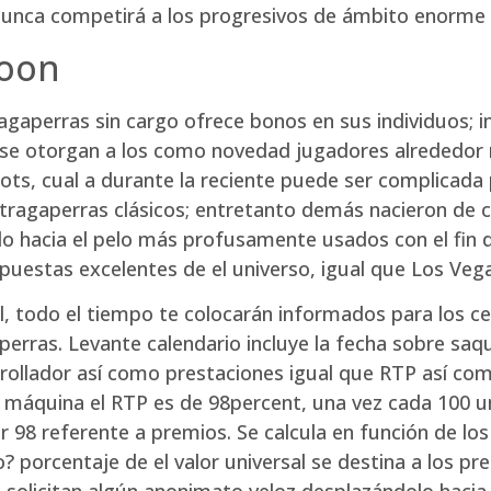
s nunca competirá a los progresivos de ámbito enorme
Moon
gaperras sin cargo ofrece bonos en sus individuos; i
al se otorgan a los como novedad jugadores alrededor
lots, cual a durante la reciente puede ser complicada 
tragaperras clásicos; entretanto demás nacieron de c
lo hacia el pelo más profusamente usados con el fin 
puestas excelentes de el universo, igual que Los Vega
l, todo el tiempo te colocarán informados para los c
perras. Levante calendario incluye la fecha sobre saque
rollador así­ como prestaciones igual que RTP así­ 
a máquina el RTP es de 98percent, una vez cada 100 un
 98 referente a premios. Se calcula en función de los 
o? porcentaje de el valor universal se destina a los pr
 solicitan algún anonimato veloz desplazándolo hacia 