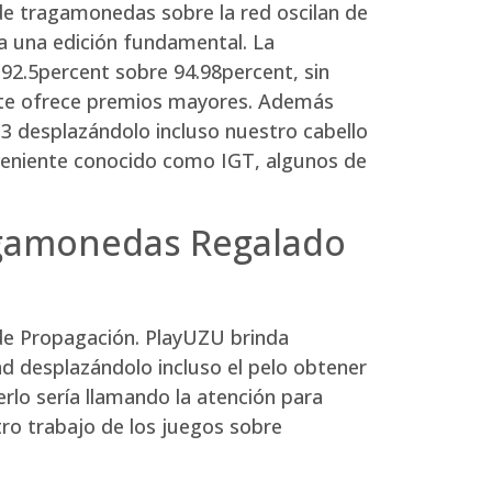
de tragamonedas sobre la red oscilan de
a una edición fundamental. La
92.5percent sobre 94.98percent, sin
 te ofrece premios mayores. Además
 3 desplazándolo incluso nuestro cabello
nveniente conocido como IGT, algunos de
ragamonedas Regalado
 de Propagación. PlayUZU brinda
ad desplazándolo incluso el pelo obtener
o serí­a llamando la atención para
ro trabajo de los juegos sobre