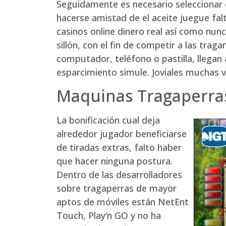
Seguidamente es necesario seleccionar 
hacerse amistad de el aceite juegue fal
casinos online dinero real así­ como nun
sillón, con el fin de competir a las tr
computador, teléfono o pastilla, llega
esparcimiento simule. Joviales muchas v
Maquinas Tragaperra
La bonificación cual deja
alrededor jugador beneficiarse
de tiradas extras, falto haber
que hacer ninguna postura.
Dentro de las desarrolladores
sobre tragaperras de mayor
aptos de móviles están NetEnt
Touch, Play’n GO y no ha