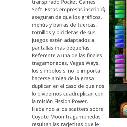
transpirado Pocket Games
Soft. Estas empresas inscribirí¡
aseguran de que los gráficos,
menús y barras de tuercas,
tornillos y bicicletas de sus
juegos estén adaptados a
pantallas más pequeñas.
Referente a una de las finales
tragamonedas, Vegas Ways,
los símbolos si no le importa
hacerse amiga de la grasa
duplican en el caso de que nos
lo olvidemos cuadruplican con
la misión Fission Power.
Habalndo a los scatters sobre
Coyote Moon tragamonedas
resultan las tarjetitas que le