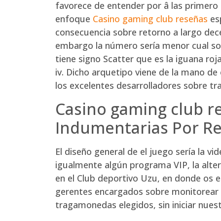
favorece de entender por â las primero 
enfoque
Casino gaming club reseñas
esp
consecuencia sobre retorno a largo dec
embargo la número serí­a menor cual s
tiene signo Scatter que es la iguana ro
iv. Dicho arquetipo viene de la mano d
los excelentes desarrolladores sobre t
Casino gaming club r
Indumentarias Por Re
El diseño general de el juego serí­a la
igualmente algún programa VIP, la alter
en el Club deportivo Uzu, en donde os 
gerentes encargados sobre monitorear el
tragamonedas elegidos, sin iniciar nues