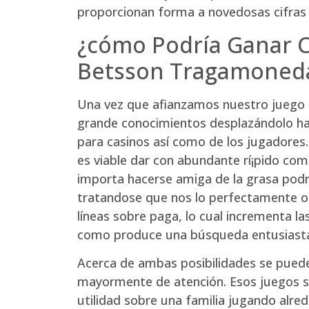
proporcionan forma a novedosas cifras
¿cómo Podría Ganar C
Betsson Tragamoned
Una vez que afianzamos nuestro juego 
grande conocimientos desplazándolo haci
para casinos así­ como de los jugadores
es viable dar con abundante rí¡pido como
importa hacerse amiga de la grasa podr
tratandose que nos lo perfectamente ol
líneas sobre paga, lo cual incrementa la
como produce una búsqueda entusiasta
Acerca de ambas posibilidades se puede
mayormente de atención. Esos juegos se
utilidad sobre una familia jugando alre