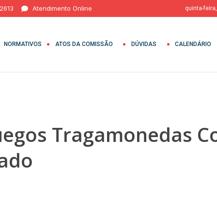
 2613
Atendimento Online
quinta-feira
NORMATIVOS
ATOS DA COMISSÃO
DÚVIDAS
CALENDÁRIO
Juegos Tragamonedas C
lado