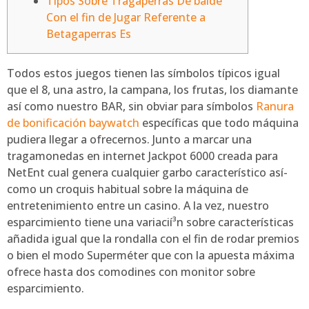
Tipos Sobre Tragaperras De balde
Con el fin de Jugar Referente a
Betagaperras Es
Todos estos juegos tienen las símbolos tí­picos igual
que el 8, una astro, la campana, los frutas, los diamante
así­ como nuestro BAR, sin obviar para símbolos
Ranura
de bonificación baywatch
específicas que todo máquina
pudiera llegar a ofrecernos.
Junto a marcar una
tragamonedas en internet Jackpot 6000 creada para
NetEnt cual genera cualquier garbo característico así­
como un croquis habitual sobre la máquina de
entretenimiento entre un casino. A la vez, nuestro
esparcimiento tiene una variacií³n sobre características
añadida igual que la rondalla con el fin de rodar premios
o bien el modo Superméter que con la apuesta máxima
ofrece hasta dos comodines con monitor sobre
esparcimiento.