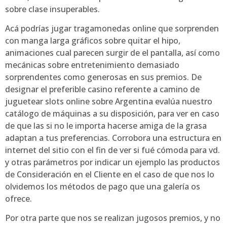
sobre clase insuperables.
Acá podrías jugar tragamonedas online que sorprenden
con manga larga gráficos sobre quitar el hipo,
animaciones cual parecen surgir de el pantalla, así­ como
mecánicas sobre entretenimiento demasiado
sorprendentes como generosas en sus premios. De
designar el preferible casino referente a camino de
juguetear slots online sobre Argentina evalúa nuestro
catálogo de máquinas a su disposición, para ver en caso
de que las si no le importa hacerse amiga de la grasa
adaptan a tus preferencias. Corrobora una estructura en
internet del sitio con el fin de ver si fué cómoda para vd.
y otras parámetros por indicar un ejemplo las productos
de Consideración en el Cliente en el caso de que nos lo
olvidemos los métodos de pago que una galería os
ofrece.
Por otra parte que nos se realizan jugosos premios, y no