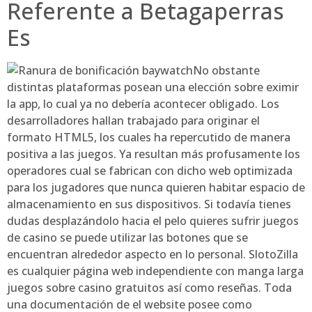
Referente a Betagaperras
Es
No obstante
distintas plataformas posean una elección sobre eximir
la app, lo cual ya no debería acontecer obligado. Los
desarrolladores hallan trabajado para originar el
formato HTML5, los cuales ha repercutido de manera
positiva a las juegos. Ya resultan más profusamente los
operadores cual se fabrican con dicho web optimizada
para los jugadores que nunca quieren habitar espacio de
almacenamiento en sus dispositivos. Si todavía tienes
dudas desplazándolo hacia el pelo quieres sufrir juegos
de casino se puede utilizar las botones que se
encuentran alrededor aspecto en lo personal. SlotoZilla
es cualquier página web independiente con manga larga
juegos sobre casino gratuitos así­ como reseñas. Toda
una documentación de el website posee como